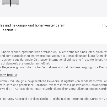
glas und neigungs­- und höhenverstell­barem
Thu
Standfuß
) und Versicherungssteuer (wo erforderlich). Nicht enthalten sind Lieferkosten,
end dem europäischen Mehrwertsteuergesetz als Dienstleistungen klassifiziert sin
us dem/ aus der Apple Distribution International Ltd. solche Produkte liefert, hi
t auf dem Auftragsformular aufgeführt.
t der Regulierung durch die irische Zentralbank und hat die Genehmigung, ihre Die
n.
entralbank.ie
(Öffnet
.
ein
uften Produkte gilt eine gesetzliche Gewährleistungsfrist von mindestens zwei Ja
neues
e zusätzliche gesetzliche Garantien. Weitere Infos zur gesetzlichen Gewährleistu
Fenster)
m wir die IP‑Adresse deiner Internetverbindung einer geografischen Region zuord
 Features, Apps und Services sind u. U. nicht in allen Regionen oder Sprachen ve