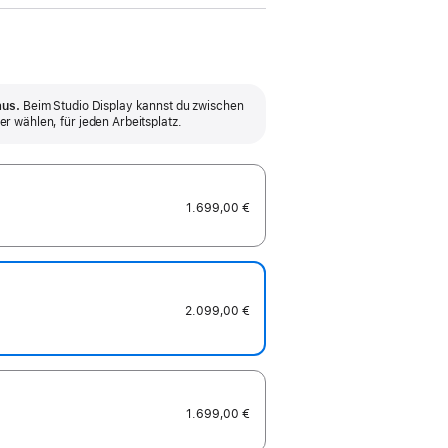
Die Option mit neigungs- und
Die Option mit V
aus.
Beim Studio Display kannst du zwischen
höhenverstell­barem Standfuß hat
lässt sich a
r wählen, für jeden Arbeitsplatz.
außerdem 105 mm Höhen­
Halterungen (n
verstellbarkeit.
anbringen und 
Ausrichtung
1.699,00 €
Hochf
2.099,00 €
1.699,00 €