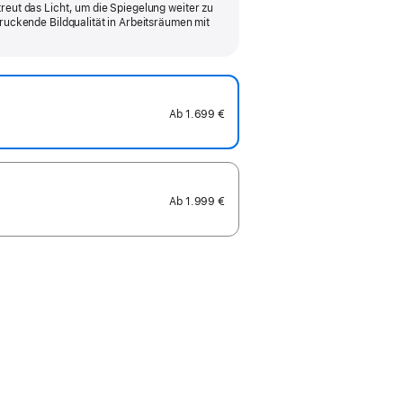
reut das Licht, um die Spiegelung weiter zu
druckende Bildqualität in Arbeits­räumen mit
Ab
1.699 €
Ab
1.999 €