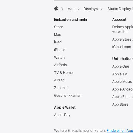
Mac
Displays
Studio Display 
Apple
Einkaufen und mehr
Account
Store
Deinen Appl
verwalten
Mac
Apple Store
iPad
iCloud.com
iPhone
Watch
Unterhaltun
AirPods
Apple One
TV & Home
Apple TV
AirTag
Apple Music
Zubehör
Apple Arcad
Geschenkkarten
Apple Fitnes
App Store
Apple Wallet
Apple Pay
Weitere Einkaufsmöglichkeiten:
Finde einen App