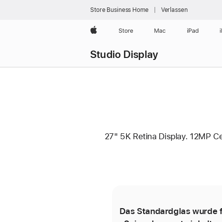
Store Business Home
Verlassen
Apple
Store
Mac
iPad
Studio Display
27" 5K Retina Display. 12MP Ce
Das Standardglas wurde f