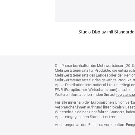
Studio Display mit Standard­
Footer
Fußnoten
Die Preise beinhalten die Mehrwertsteuer (20 %
Mehrwertsteuersatz für Produkte, die entsprech
Mehrwertsteuersatz des Landes oder der Region, a
Mehrwertsteuersatz für das gewählte Produkt is
Apple Distribution International Ltd. unterlieg
EWR (Europäischer Wirtschaftsraum) anzubiete
Weitere Informationen finden Sie auf
registers.c
Für alle innerhalb der Europäischen Union verka
Verbraucher:innen aufgrund ihrer lokalen Gesetz
Wir ermitteln deinen ungefähren Standort, inde
Apple eingegebenen Standort nutzen.
Änderungen an den Features vorbehalten. Einige