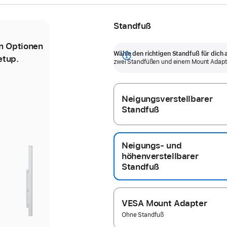
Standfuß
en Optionen
Der neigungsverstellbare Standfuß
Wähle den richtigen Standfuß für dich 
etup.
ermöglicht 30 Grad Neigung.
Mehr
zwei Stand­füßen und einem Mount Adapte
anzeigen
Neigungsverstellbarer
Standfuß
eriges
hstes
Neigungs- und
riebild
riebild
höhenverstellbarer
Standfuß
dfuß
dfuß
VESA Mount Adapter
Ohne Standfuß