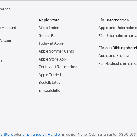
kaufen
Apple Store
Für Unternehmen
e Account
Store finden
Apple und Unternehm
Genius Bar
Für Unternehmen eink
 Account
Today at Apple
Für den Bildungsbere
Apple Sommer Camp
Apple und Bildung
Apple Store App
g
Für Hochschulen eink
Zertifiziert Refurbished
Apple Trade In
Bestellstatus
Einkaufshilfe
e
s+
le Store
oder
einen anderen Händler
in deiner Nähe. Oder
ruf an unter
0800 203