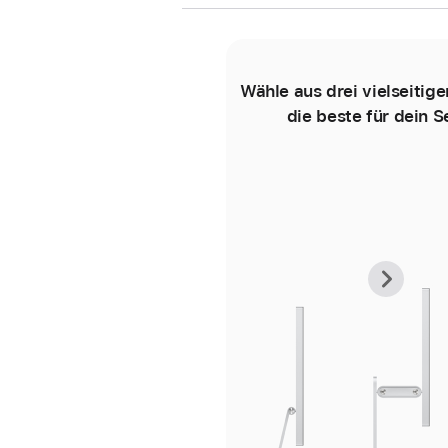
Wähle aus drei vielseitig
die beste für dein S
Vorh
Näc
Gale
Gale
-
-
Stan
Stan