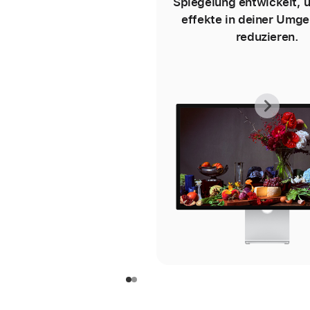
Spiegelung entwickelt, 
effekte in deiner Umg
reduzieren.
Vorh
Näc
Gale
Gale
-
-
Glas
Glas