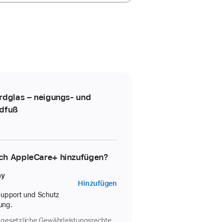
rdglas – neigungs­- und
ndfuß
ch AppleCare+ hinzufügen?
ay
AppleCare+
Hinzufügen
für
 Support und Schutz
ung.
Studio
Display
 gesetzliche Gewährleistungs­rechte.