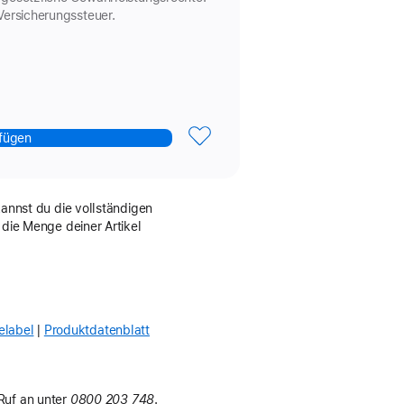
Versicherungs­steuer.
fügen
kannst du die vollständigen
 die Menge deiner Artikel
elabel
Produktdatenblatt
(Opens
in
a
new
Ruf an unter
0800 203 748
.
window)