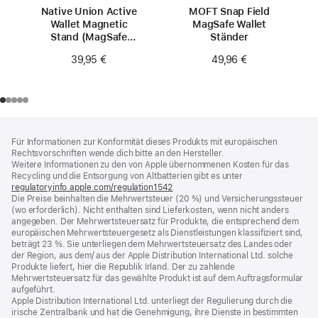
Native Union Active
MOFT Snap Field
Wallet Magnetic
MagSafe Wallet
Stand (MagSafe
Ständer
kompatibel)
39,95 €
49,96 €
Footer
Fußnoten
Für Informationen zur Konformität dieses Produkts mit europäischen
Rechtsvorschriften wende dich bitte an den Hersteller.
Weitere Informationen zu den von Apple übernommenen Kosten für das
Recycling und die Entsorgung von Altbatterien gibt es unter
regulatoryinfo.apple.com/regulation1542
(öffnet
Die Preise beinhalten die Mehrwertsteuer (20 %) und Versicherungssteuer
ein
(wo erforderlich). Nicht enthalten sind Lieferkosten, wenn nicht anders
neues
angegeben. Der Mehrwertsteuersatz für Produkte, die entsprechend dem
Fenster)
europäischen Mehrwertsteuergesetz als Dienstleistungen klassifiziert sind,
beträgt 23 %. Sie unterliegen dem Mehrwertsteuersatz des Landes oder
der Region, aus dem/ aus der Apple Distribution International Ltd. solche
Produkte liefert, hier die Republik Irland. Der zu zahlende
Mehrwertsteuersatz für das gewählte Produkt ist auf dem Auftragsformular
aufgeführt.
Apple Distribution International Ltd. unterliegt der Regulierung durch die
irische Zentralbank und hat die Genehmigung, ihre Dienste in bestimmten