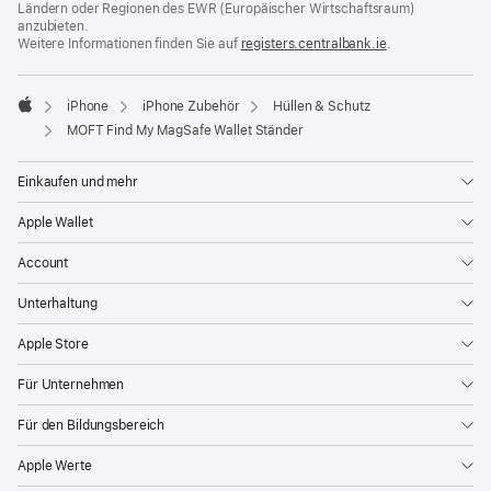
Ländern oder Regionen des EWR (Europäischer Wirtschaftsraum)
anzubieten.
Weitere Informationen finden Sie auf
registers.centralbank.ie
(Öffnet
.
ein
neues
Fenster)
iPhone
iPhone Zubehör
Hüllen & Schutz
Apple
MOFT Find My MagSafe Wallet Ständer
Einkaufen und mehr
Apple Wallet
Account
Unterhaltung
Apple Store
Für Unternehmen
Für den Bildungsbereich
Apple Werte