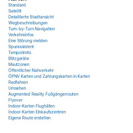
Standard
Satellit
Detaillierte Stadt­ansicht
Weg­beschrei­bungen
Turn-by-Turn Navi­gation
Verkehrs­infos
Eine Störung melden
Spur­assistent
Tempolimits
Blitzgeräte
Maut­zonen
Öffentlicher Nah­verkehr
ÖPNV Karten und Zahlungs­karten in Karten
Rad­fahren
Umsehen
Augmented Reality Fußgänger­routen
Flyover
Indoor-Karten Flug­häfen
Indoor-Karten Einkaufs­zentren
Eigene Route erstellen