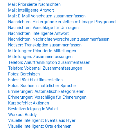
Mail: Priorisierte Nach­richten
Mail: Intelligente Antwort
Mail: E‑Mail Vor­schauen zu­sam­menfassen
Nach­richten: Hinter­gründe erstellen mit Image Playground
Nach­richten: Vor­schläge für Um­fragen
Nach­richten: Intelligente Antwort
Nach­richten: Nach­richtenvorschauen zu­sam­menfassen
Notizen: Trans­kription zu­sam­menfassen
Mit­teilungen: Priorisierte Mit­teilungen
Mit­teilungen: Zusam­men­fassungen
Telefon: Anruftranskription zu­sam­menfassen
Telefon: Voicemail Zusam­men­fassungen
Fotos: Bereinigen
Fotos: Rück­blickfilm erstellen
Fotos: Suchen in natür­licher Sprache
Erin­ne­rungen: Auto­matisch kate­gori­sieren
Erin­ne­rungen: Vor­schläge für Erin­ne­rungen
Kurz­befehle: Aktionen
Bestellverfolgung in Wallet
Workout Buddy
Visuelle Intelligenz: Events aus Flyer
Visuelle Intelligenz: Orte erkennen