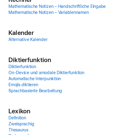
Mathematische Notizen – Hand­schriftliche Ein­gabe
Mathematische Notizen – Variablennamen
Kalender
Alternative Kalender
Diktier­funk­tion
Diktier­funk­tion
On-Device und amodale Diktier­funk­tion
Auto­matische Inter­punktion
Emojis diktieren
Sprachbasierte Bearbeitung
Lexikon
Definition
Zweisprachig
Thesaurus