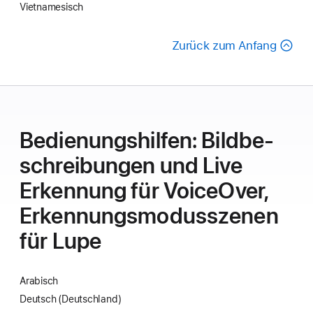
Viet­namesisch
Zurück zum Anfang
Bedie­nungs­hilfen: Bild­be­
schrei­bungen und Live
Erkennung für VoiceOver,
Erkennungs­modusszenen
für Lupe
Arabisch
Deutsch (Deutschland)