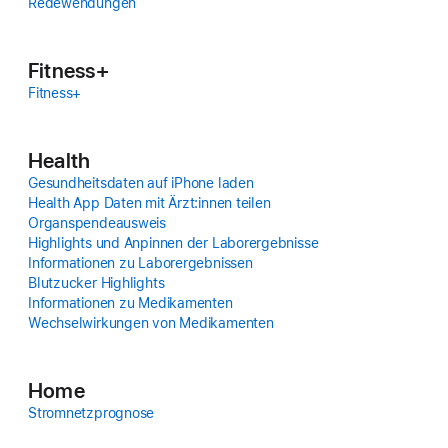
Rede­wendungen
Fitness+
Fitness+
Health
Gesund­heitsdaten auf iPhone laden
Health App Daten mit Ärzt:innen teilen
Organ­spendeausweis
High­lights und Anpinnen der Labor­ergebnisse
Infor­ma­tionen zu Labor­ergebnissen
Blut­zucker High­lights
Infor­ma­tionen zu Medi­ka­menten
Wechsel­wirkungen von Medi­ka­menten
Home
Strom­netz­prognose