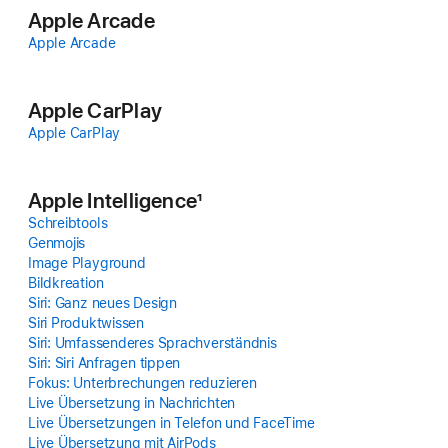
Apple Arcade
Apple Arcade
Apple CarPlay
Apple CarPlay
Apple Intelligence
1
Schreibtools
Genmojis
Image Playground
Bildkreation
Siri: Ganz neues Design
Siri Produktwissen
Siri: Umfassenderes Sprachverständnis
Siri: Siri Anfragen tippen
Fokus: Unter­brechungen redu­zieren
Live Über­setzung in Nach­richten
Live Über­setzungen in Telefon und FaceTime
Live Über­setzung mit AirPods