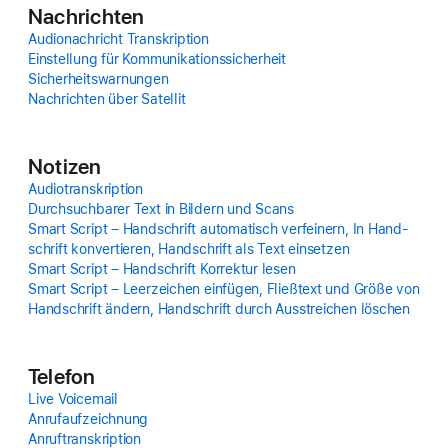
Nach­richten
Audio­nachricht Trans­kription
Einstellung für Kommu­ni­kations­sicherheit
Sicher­heits­warnungen
Nach­richten über Satellit
Notizen
Audiotranskription
Durchsuchbarer Text in Bildern und Scans
Smart Script – Hand­schrift auto­ma­tisch verfeinern, In Hand­
schrift konver­tieren, Hand­schrift als Text ein­setzen
Smart Script – Hand­schrift Korrektur lesen
Smart Script – Leer­zeichen einfügen, Fließtext und Größe von
Hand­schrift ändern, Hand­schrift durch Ausstreichen löschen
Telefon
Live Voicemail
Anrufaufzeichnung
Anruftranskription