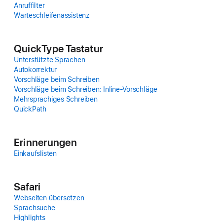
Anruffilter
Warteschleifenassistenz
QuickType Tastatur
Unterstützte Sprachen
Autokorrektur
Vor­schläge beim Schreiben
Vor­schläge beim Schreiben: Inline‑Vor­schläge
Mehrsprachiges Schreiben
QuickPath
Erin­ne­rungen
Einkaufs­listen
Safari
Web­seiten über­setzen
Sprach­suche
High­lights