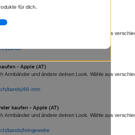
odukte für dich.
tch/bands/sport-loop
 Apple (AT)
h Armbänder und ändere deinen Look. Wähle aus verschied
.
tch/bands
aufen - Apple (AT)
h Armbänder und ändere deinen Look. Wähle aus verschied
.
atch/bands/46-mm
der kaufen - Apple (AT)
h Armbänder und ändere deinen Look. Wähle aus verschied
.
tch/bands/feingewebe