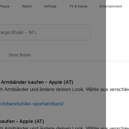
iPhone
Watch
AirPods
TV & Home
Entertainment
Store finden
Armbänder kaufen - Apple (AT)
h Armbänder und ändere deinen Look. Wähle aus verschied
.
tch/bands/nike-sportarmband
aufen - Apple (AT)
h Armbänder und ändere deinen Look. Wähle aus verschied