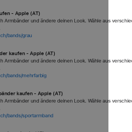
fen - Apple (AT)
h Armbänder und ändere deinen Look. Wähle aus verschied
.
tch/bands/grau
er kaufen - Apple (AT)
h Armbänder und ändere deinen Look. Wähle aus verschied
.
tch/bands/mehrfarbig
änder kaufen - Apple (AT)
h Armbänder und ändere deinen Look. Wähle aus verschied
.
tch/bands/sportarmband