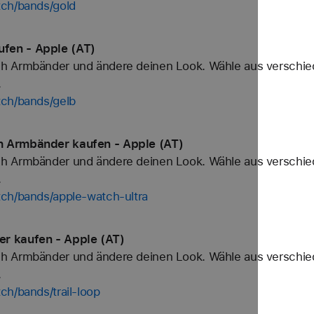
tch/bands/gold
fen - Apple (AT)
h Armbänder und ändere deinen Look. Wähle aus verschied
.
tch/bands/gelb
h Armbänder kaufen - Apple (AT)
h Armbänder und ändere deinen Look. Wähle aus verschied
.
tch/bands/apple-watch-ultra
r kaufen - Apple (AT)
h Armbänder und ändere deinen Look. Wähle aus verschied
.
ch/bands/trail-loop