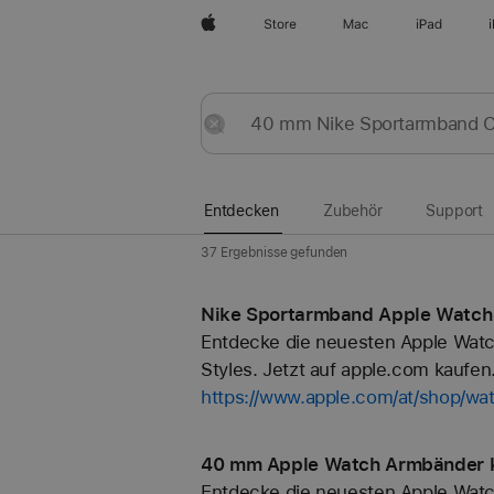
Apple
Store
Mac
iPad
Entdecken
Senden
Zurücksetzen
Entdecken
Zubehör
Support
37 Ergebnisse gefunden
Nike Sportarmband Apple Watch 
Entdecke die neuesten Apple Watc
Styles. Jetzt auf apple.com kaufen
https://www.apple.com/at/shop/wa
40 mm Apple Watch Armbänder k
Entdecke die neuesten Apple Watc