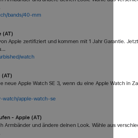
.
atch/bands/40-mm
 (AT)
von Apple zertifiziert und kommen mit 1 Jahr Garantie. Jetz
...
urbished/watch
 (AT)
ine neue Apple Watch SE 3, wenn du eine Apple Watch in Za
y-watch/apple-watch-se
fen - Apple (AT)
h Armbänder und ändere deinen Look. Wähle aus verschied
.