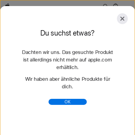
Apple
Entdecken
Du suchst etwas?
Senden
Zurücksetzen
Dachten wir uns. Das gesuchte Produkt
Entdecken
Zubehör
Support
Store finden
ist allerdings nicht mehr auf apple.com
erhältlich.
41 Ergebnisse gefunden
Wir haben aber ähnliche Produkte für
dich.
Geflochtenes Solo Loop Apple Watch Armbänder
kaufen - Apple (AT)
OK
Entdecke die neuesten Apple Watch Armbänder
und ändere deinen Look. Wähle aus verschiedenen
Farben, Materialien und Styles. Jetzt auf apple.com
kaufen.
https://www.apple.com/at/shop/watch/bands/gefloc