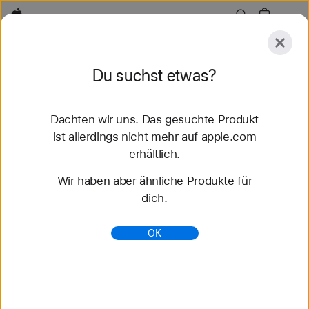
Apple
Zubehör
Du suchst etwas?
Senden
Dachten wir uns. Das gesuchte Produkt
Entdecken
Zubehör
Support
Store finden
ist allerdings nicht mehr auf apple.com
erhältlich.
Wir haben aber ähnliche Produkte für
Es wurden keine
dich.
Übereinstimmungen gefunden.
Versuch es bitte mit einem anderen
OK
Suchbegriff.