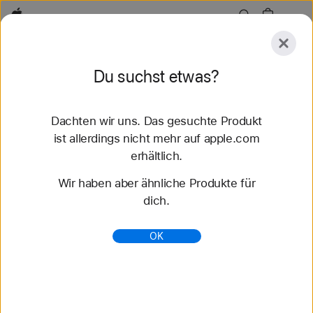
Apple
Entdecken
Du suchst etwas?
Senden
Zurücksetzen
Dachten wir uns. Das gesuchte Produkt
Entdecken
Zubehör
Support
Store finden
ist allerdings nicht mehr auf apple.com
erhältlich.
51 Ergebnisse gefunden
Wir haben aber ähnliche Produkte für
dich.
Sport Loop Apple Watch Armbänder kaufen -
Apple (AT)
OK
Entdecke die neuesten Apple Watch Armbänder
und ändere deinen Look. Wähle aus verschiedenen
Farben, Materialien und Styles. Jetzt auf apple.com
kaufen.
https://www.apple.com/at/shop/watch/bands/sport-