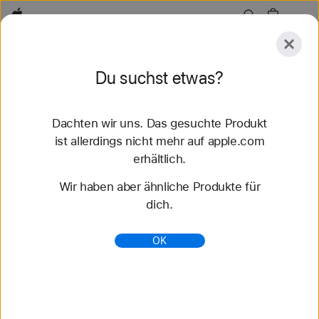
Apple
Entdecken
Du suchst etwas?
Senden
Zurücksetzen
Dachten wir uns. Das gesuchte Produkt
Entdecken
Zubehör
Support
Store finden
ist allerdings nicht mehr auf apple.com
erhältlich.
77 Ergebnisse gefunden
Wir haben aber ähnliche Produkte für
dich.
13" MacBook Air und 15" MacBook Air - Apple
(AT)
OK
MacBook Air Laptop mit dem superschnellen M5
Chip. Superleicht, mit Batterielaufzeit für den
ganzen Tag. Entwickelt für KI und Apple
Intelligence.
https://www.apple.com/at/macbook-air/