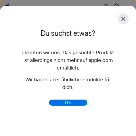
Apple
Entdecken
Du suchst etwas?
Senden
Zurücksetzen
Dachten wir uns. Das gesuchte Produkt
Entdecken
Zubehör
Support
Store finden
ist allerdings nicht mehr auf apple.com
erhältlich.
86 Ergebnisse gefunden
Wir haben aber ähnliche Produkte für
dich.
Gebraucht & Refurbished Mac Angebote - Apple
(AT)
OK
Spare bis zu 15 % beim Kauf eines refurbished
Mac. Von Apple getestet und zertifiziert, mit 1 Jahr
Garantie. Kostenlose Lieferung und Rückgabe.
https://www.apple.com/at/shop/refurbished/mac