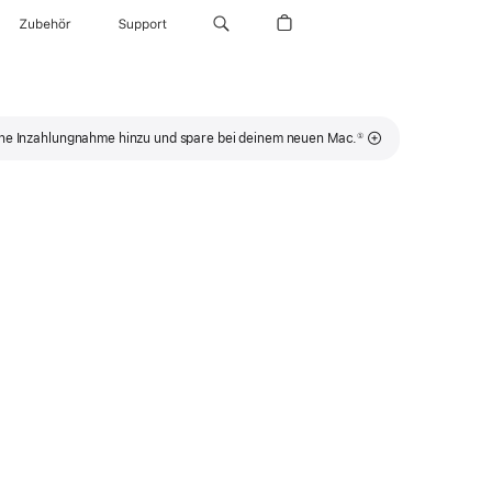
Zubehör
Support
Fußnote
ne Inzahlungnahme hinzu und spare bei deinem neuen Mac.
①