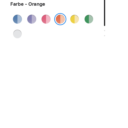
Farbe - Orange
Blau
Violett
Pink
Gelb
Grün
Orange
Silber