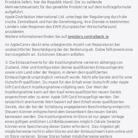
Produkte liefert, hier die Republik Irland. Der zu zahlende
Mehrwertsteuersatz für das gewählte Produkt ist auf dem Auftragsformular
aufgeführt.
Apple Distribution International Ltd. unterliegt der Regulierung durch die
irische Zentralbank und hat die Genehmigung, ihre Dienste in bestimmten
Ländern oder Regionen des EWR (Europäischer Wirtschaftsraum)
anzubieten.
Weitere Informationen finden Sie auf
registers.centralbank.ie
(Öffnet
.
ein
Fußnote
◊◊ AppleCare+ deckt eine unbegrenzte Anzahl von Reparaturen bei
neues
unabsichtlicher Beschädigung bei der Bedienung ab. Dabei fällt jeweils eine
Fenster)
Servicegebühr an. Es können Steuern anfallen.
Fußnote
① Die Eintauschwerte für die Inzahlungnahme variieren abhängig von
Zustand, Alter und Konfiguration deines qualifizierten Eintauschgeräts
sowie vom Land oder der Region, in denen dein qualifiziertes
Eintauschgerät ursprünglich verkauft wurde. Nicht alle Geräte sind für eine
Gutschrift qualifiziert. Du musst für den Erhalt einer Gutschrift oder Apple
Gift Card durch Inzahlungnahme volljährig sein. Der Wert der
Inzahlungnahme kann auf den Kauf eines qualifizierten neuen Geräts
angerechnet oder zu einer Apple Gift Card hinzugefügt werden. Der
tatsächlich anerkannte Wert basiert auf dem Erhalt eines qualifizierten
Geräts, das der bei der Schätzung angegebenen Beschreibung entspricht.
Steuern können entsprechend dem Gesamtwert des neuen Geräts
bemessen werden. Die Inzahlungnahme im Store ist nur gegen Vorlage
eines gültigen amtlichen Lichtbildausweises möglich (lokale Gesetze
können eine Speicherung dieser Daten erfordern). Das Angebot gilt
möglicherweise nicht in allen Stores und der Eintauschwert kann online und
im Store variieren. Einige Stores haben möglicherweise weitere