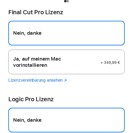
Final Cut Pro Lizenz
Nein, danke
Ja, auf meinem Mac
+ 349,99 €
vorinstallieren
Lizenzvereinbarung ansehen
Final
(Öffnet
Cut
ein
Pro
neues
Logic Pro Lizenz
Fenster)
Nein, danke