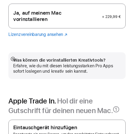
Ja, auf meinem Mac
+ 229,99 €
vorinstallieren
Lizenzvereinbarung ansehen
Logic
(Öffnet
Pro
ein
neues
Fenster)
Was können die vorinstallierten Kreativtools?
Mehr
Erfahre, wie du mit diesen leistungsstarken Pro Apps
anzeigen
sofort loslegen und kreativ sein kannst.
Apple Trade In.
Hol dir eine
Gutschrift für deinen neuen Mac.
①
Fußnote
Apple
Trade In.
Eintauschgerät hinzufügen