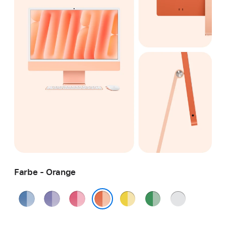
Farbe - Orange
Blau
Violett
Pink
Gelb
Grün
Silber
Orange