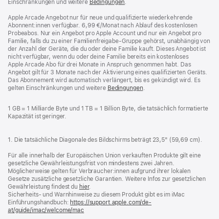
Einschränkungen und weitere
Bedingungen
.
Apple Arcade Angebot nur für neue und qualifizierte wiederkehrende
Abonnent:innen verfügbar. 6,99 €/Monat nach Ablauf des kostenlosen
Probeabos. Nur ein Angebot pro Apple Account und nur ein Angebot pro
Familie, falls du zu einer Familienfreigabe-Gruppe gehörst, unabhängig von
der Anzahl der Geräte, die du oder deine Familie kauft. Dieses Angebot ist
nicht verfügbar, wenn du oder deine Familie bereits ein kostenloses
Apple Arcade Abo für drei Monate in Anspruch genommen habt. Das
Angebot gilt für 3 Monate nach der Aktivierung eines qualifizierten Geräts.
Das Abonnement wird automatisch verlängert, bis es gekündigt wird. Es
gelten Einschränkungen und weitere
Bedingungen
.
1 GB = 1 Milliarde Byte und 1 TB = 1 Billion Byte, die tatsächlich formatierte
Kapazität ist geringer.
1. Die tatsächliche Diagonale des Bildschirms beträgt 23,5" (59,69 cm).
Für alle innerhalb der Europäischen Union verkauften Produkte gilt eine
gesetzliche Gewährleistungsfrist von mindestens zwei Jahren.
Möglicherweise gelten für Verbraucher:innen aufgrund ihrer lokalen
Gesetze zusätzliche gesetzliche Garantien. Weitere Infos zur gesetzlichen
Gewährleistung findest du
hier
.
Sicherheits- und Warnhinweise zu diesem Produkt gibt es im iMac
Einführungshandbuch:
https://support.apple.com/de-
at/guide/imac/welcome/mac
(öffnet
ein