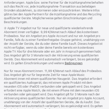
Anforderungen. Apple bzw. seine Partner für die Inzahlungnahme behalten
sich das Recht vor, jede Inzahlungnahme-Transaktion aus beliebigen
Gründen abzulehnen, zu stornieren oder einzuschränken. Weitere Infos
gibt es bei den Apple Partnern für die Inzahlungnahme und das Recycling
qualifizierter Geräte. Möglicherweise gelten Einschränkungen und
Beschränkungen.
Fußnote
② Apple TV Angebot nur für neue und qualifizierte wiederkehrende
Abonnent:innen verfügbar. 9,99 €/Monat nach Ablauf des kostenlosen
Probeabos. Nur ein Angebot pro Apple Account und nur ein Angebot pro
Familie, falls du zu einer Familienfreigabe-Gruppe gehörst, unabhängig von
der Anzahl der Geräte, die du oder deine Familie kauft. Dieses Angebot ist
nicht verfügbar, wenn du oder deine Familie bereits ein kostenloses
Apple TV Abo für drei Monate oder ein Jahr in Anspruch genommen habt.
Das Angebot gilt für 3 Monate nach der Aktivierung eines qualifizierten
Geräts. Das Abonnement wird automatisch verlängert, bis es gekündigt
wird. Es gelten Einschränkungen und weitere
Bedingungen
.
Nur für neue Abonnent:innen. 11,99 €/Monat nach Ablauf des Probeabos.
Das Angebot gilt nur für begrenzte Zeit für neue Apple Music
Abonnent:innen mit einem qualifizierten Neugerät. Das Angebot erfordert
ein qualifiziertes Audiogerät, das mit einem Apple Produkt mit dem
neuesten iOS oder iPadOS verbunden oder gekoppelt wird. Das Angebot
erfordert eine Apple Watch, die mit einem iPhone mit dem neuesten iOS
verbunden oder gekoppelt wird. Das Angebot gilt für 3 Monate nach der
Aktivierung eines qualifizierten Geräts. Nur ein Angebot pro Apple Account,
unabhängig von der Anzahl der qualifizierten Geräte, die du kaufst. Das
Abonnement wird automatisch verlängert, bis es gekündigt wird. Es gelten