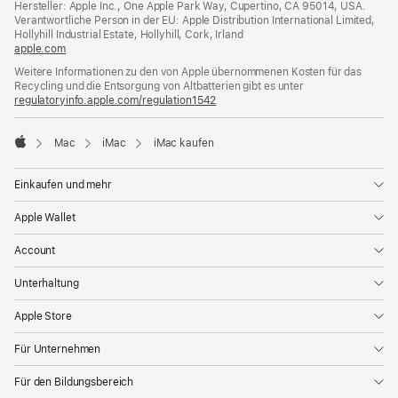
Hersteller: Apple Inc., One Apple Park Way, Cupertino, CA 95014, USA.
neues
Verantwortliche Person in der EU: Apple Distribution International Limited,
Fenster)
Hollyhill Industrial Estate, Hollyhill, Cork, Irland
apple.com
(öffnet
ein
Weitere Informationen zu den von Apple übernommenen Kosten für das
neues
Recycling und die Entsorgung von Altbatterien gibt es unter
Fenster)
regulatoryinfo.apple.com/regulation1542
(öffnet
ein
neues
Mac
iMac
iMac kaufen
Fenster)
Apple
Einkaufen und mehr
Apple Wallet
Account
Unterhaltung
Apple Store
Für Unternehmen
Für den Bildungsbereich