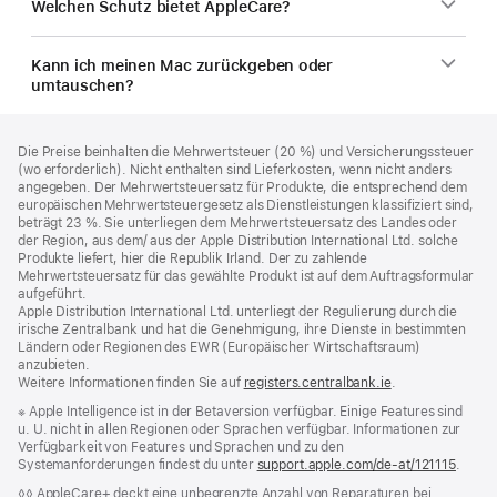
Welchen Schutz bietet AppleCare?
Kann ich meinen Mac zurückgeben oder
umtauschen?
Footer
Fußnoten
Die Preise beinhalten die Mehrwertsteuer (20 %) und Versicherungssteuer
(wo erforderlich). Nicht enthalten sind Lieferkosten, wenn nicht anders
angegeben. Der Mehrwertsteuersatz für Produkte, die entsprechend dem
europäischen Mehrwertsteuergesetz als Dienstleistungen klassifiziert sind,
beträgt 23 %. Sie unterliegen dem Mehrwertsteuersatz des Landes oder
der Region, aus dem/ aus der Apple Distribution International Ltd. solche
Produkte liefert, hier die Republik Irland. Der zu zahlende
Mehrwertsteuersatz für das gewählte Produkt ist auf dem Auftragsformular
aufgeführt.
Apple Distribution International Ltd. unterliegt der Regulierung durch die
irische Zentralbank und hat die Genehmigung, ihre Dienste in bestimmten
Ländern oder Regionen des EWR (Europäischer Wirtschaftsraum)
anzubieten.
Weitere Informationen finden Sie auf
registers.centralbank.ie
(Öffnet
.
ein
Fußnote
※ Apple Intelligence ist in der Betaversion verfügbar. Einige Features sind
neues
u. U. nicht in allen Regionen oder Sprachen verfügbar. Informationen zur
Fenster)
Verfügbarkeit von Features und Sprachen und zu den
Systemanforderungen findest du unter
support.apple.com/de-at/121115
(Öffne
.
ein
Fußnote
◊◊ AppleCare+ deckt eine unbegrenzte Anzahl von Reparaturen bei