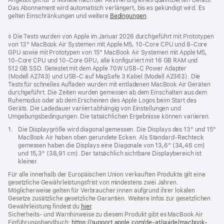
Das Abonnement wird automatisch verlängert, bis es gekündigt wird. Es
gelten Einschränkungen und weitere
Bedingungen
.
Fußnote
◊ Die Tests wurden von Apple im Januar 2026 durchgeführt mit Prototypen
von 13" MacBook Air Systemen mit Apple M5, 10‑Core CPU und 8‑Core
GPU sowie mit Prototypen von 15" MacBook Air Systemen mit Apple M5,
10‑Core CPU und 10‑Core GPU, alle konfiguriert mit 16 GB RAM und
512 GB SSD. Getestet mit dem Apple 70W USB‑C Power Adapter
(Modell A2743) und USB‑C auf MagSafe 3 Kabel (Modell A2363). Die
Tests für schnelles Aufladen wurden mit entladenen MacBook Air Geräten
durchgeführt. Die Zeiten wurden gemessen ab dem Einschalten aus dem
Ruhemodus oder ab dem Erscheinen des Apple Logos beim Start des
Geräts. Die Ladedauer variiert abhängig von Einstellungen und
Umgebungs­bedingungen. Die tatsächlichen Ergebnisse können variieren.
Fußnote
1.
Die Displaygröße wird diagonal gemessen. Die Displays des 13" und 15"
MacBook Air haben oben gerundete Ecken. Als Standard-Rechteck
gemessen haben die Displays eine Diagonale von 13,6" (34,46 cm)
und 15,3" (38,91 cm). Der tatsächlich sichtbare Displaybereich ist
kleiner.
Für alle innerhalb der Europäischen Union verkauften Produkte gilt eine
gesetzliche Gewährleistungsfrist von mindestens zwei Jahren.
Möglicherweise gelten für Verbraucher:innen aufgrund ihrer lokalen
Gesetze zusätzliche gesetzliche Garantien. Weitere Infos zur gesetzlichen
Gewährleistung findest du
hier
.
Sicherheits- und Warnhinweise zu diesem Produkt gibt es MacBook Air
Einführungshandbuch:
https://support.apple.com/de-at/guide/macbook-