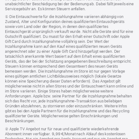
neues
unabsichtlicher Beschädigung bei der Bedienung ab. Dabei fällt jeweils eine
Fenste
Servicegebühr an. Es können Steuern anfallen.
Fußnote
① Die Eintauschwerte für die Inzahlungnahme variieren abhängig von
Zustand, Alter und Konfiguration deines qualifizierten Eintauschgeräts
sowie vom Land oder der Region, in denen dein qualifiziertes
Eintauschgerät ursprünglich verkauft wurde. Nicht alle Geräte sind für eine
Gutschrift qualifiziert. Du musst für den Erhalt einer Gutschrift oder Apple
Gift Card durch Inzahlungnahme volljährig sein. Der Wert der
Inzahlungnahme kann auf den Kauf eines qualifizierten neuen Geräts
angerechnet oder zu einer Apple Gift Card hinzugefügt werden. Der
tatsächlich anerkannte Wert basiert auf dem Erhalt eines qualifizierten
Geräts, das der bei der Schätzung angegebenen Beschreibung entspricht.
Steuern können entsprechend dem Gesamtwert des neuen Geräts
bemessen werden. Die Inzahlungnahme im Store ist nur gegen Vorlage
eines gültigen amtlichen Lichtbildausweises möglich (lokale Gesetze
können eine Speicherung dieser Daten erfordern). Das Angebot gilt
möglicherweise nicht in allen Stores und der Eintauschwert kann online und
im Store variieren. Einige Stores haben möglicherweise weitere
Anforderungen. Apple bzw. seine Partner für die Inzahlungnahme behalten
sich das Recht vor, jede Inzahlungnahme-Transaktion aus beliebigen
Gründen abzulehnen, zu stornieren oder einzuschränken. Weitere Infos
gibt es bei den Apple Partnern für die Inzahlungnahme und das Recycling
qualifizierter Geräte. Möglicherweise gelten Einschränkungen und
Beschränkungen.
Fußnote
② Apple TV Angebot nur für neue und qualifizierte wiederkehrende
Abonnent:innen verfügbar. 9,99 €/Monat nach Ablauf des kostenlosen
Probeabos. Nur ein Angebot pro Apple Account und nur ein Angebot pro