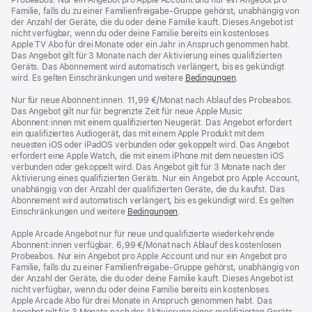
Familie, falls du zu einer Familienfreigabe-Gruppe gehörst, unabhängig von
der Anzahl der Geräte, die du oder deine Familie kauft. Dieses Angebot ist
nicht verfügbar, wenn du oder deine Familie bereits ein kostenloses
Apple TV Abo für drei Monate oder ein Jahr in Anspruch genommen habt.
Das Angebot gilt für 3 Monate nach der Aktivierung eines qualifizierten
Geräts. Das Abonnement wird automatisch verlängert, bis es gekündigt
wird. Es gelten Einschränkungen und weitere
Bedingungen
.
Nur für neue Abonnent:innen. 11,99 €/Monat nach Ablauf des Probeabos.
Das Angebot gilt nur für begrenzte Zeit für neue Apple Music
Abonnent:innen mit einem qualifizierten Neugerät. Das Angebot erfordert
ein qualifiziertes Audiogerät, das mit einem Apple Produkt mit dem
neuesten iOS oder iPadOS verbunden oder gekoppelt wird. Das Angebot
erfordert eine Apple Watch, die mit einem iPhone mit dem neuesten iOS
verbunden oder gekoppelt wird. Das Angebot gilt für 3 Monate nach der
Aktivierung eines qualifizierten Geräts. Nur ein Angebot pro Apple Account,
unabhängig von der Anzahl der qualifizierten Geräte, die du kaufst. Das
Abonnement wird automatisch verlängert, bis es gekündigt wird. Es gelten
Einschränkungen und weitere
Bedingungen
.
Apple Arcade Angebot nur für neue und qualifizierte wiederkehrende
Abonnent:innen verfügbar. 6,99 €/Monat nach Ablauf des kostenlosen
Probeabos. Nur ein Angebot pro Apple Account und nur ein Angebot pro
Familie, falls du zu einer Familienfreigabe-Gruppe gehörst, unabhängig von
der Anzahl der Geräte, die du oder deine Familie kauft. Dieses Angebot ist
nicht verfügbar, wenn du oder deine Familie bereits ein kostenloses
Apple Arcade Abo für drei Monate in Anspruch genommen habt. Das
Angebot gilt für 3 Monate nach der Aktivierung eines qualifizierten Geräts.