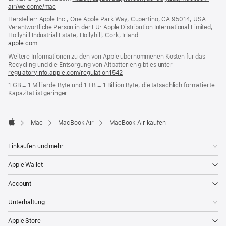
air/welcome/mac
(öffnet
ein
Hersteller: Apple Inc., One Apple Park Way, Cupertino, CA 95014, USA.
neues
Verantwortliche Person in der EU: Apple Distribution International Limited,
Fenster)
Hollyhill Industrial Estate, Hollyhill, Cork, Irland
apple.com
(öffnet
ein
Weitere Informationen zu den von Apple übernommenen Kosten für das
neues
Recycling und die Entsorgung von Altbatterien gibt es unter
Fenster)
regulatoryinfo.apple.com/regulation1542
(öffnet
ein
1 GB = 1 Milliarde Byte und 1 TB = 1 Billion Byte, die tatsächlich formatierte
neues
Kapazität ist geringer.
Fenster)
Mac
MacBook Air
MacBook Air kaufen
Apple
Einkaufen und mehr
Apple Wallet
Account
Unterhaltung
Apple Store