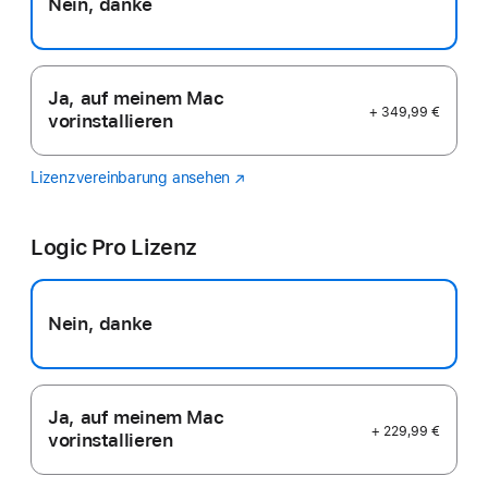
Nein, danke
Ja, auf meinem Mac
+ 349,99 €
vorinstallieren
Lizenzvereinbarung ansehen
Final
(Öffnet
Cut
ein
Pro
neues
Logic Pro Lizenz
Fenster)
Nein, danke
Ja, auf meinem Mac
+ 229,99 €
vorinstallieren