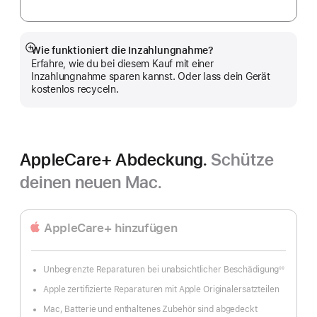
Wie funktioniert die Inzahlungnahme?
Mehr
Erfahre, wie du bei diesem Kauf mit einer
anzeigen
Inzahlungnahme sparen kannst. Oder lass dein Gerät
kostenlos recyceln.
AppleCare+ Abdeckung.
Schütze
deinen neuen Mac.
AppleCare+ hinzufügen
Unbegrenzte Reparaturen bei unabsichtlicher Beschädigung
◊◊
Fußnote
Apple zertifizierte Reparaturen mit Apple Originalersatzteilen
Mac, Batterie und enthaltenes Zubehör sind abgedeckt