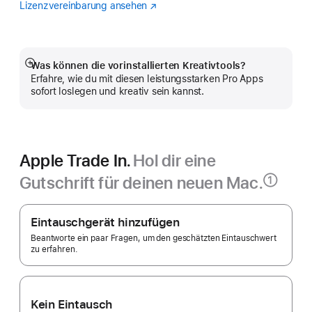
Lizenzvereinbarung ansehen
Logic
(Öffnet
Pro
ein
neues
Fenster)
Was können die vorinstallierten Kreativtools?
Mehr
Erfahre, wie du mit diesen leistungsstarken Pro Apps
anzeigen
sofort loslegen und kreativ sein kannst.
Apple Trade In.
Hol dir eine
Gutschrift für deinen neuen Mac.
①
Fußnote
Apple
Trade In.
Eintauschgerät hinzufügen
Beantworte ein paar Fragen, um den geschätzten Eintauschwert
zu erfahren.
Kein Eintausch