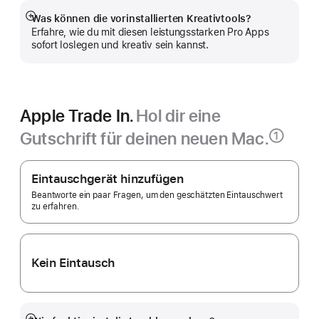
Fenster)
Was können die vorinstallierten Kreativtools?
Mehr
Erfahre, wie du mit diesen leistungsstarken Pro Apps
anzeigen
sofort loslegen und kreativ sein kannst.
Apple Trade In.
Hol dir eine
Gutschrift für deinen neuen Mac.
①
Fußnote
Apple
Trade In.
Eintauschgerät hinzufügen
Beantworte ein paar Fragen, um den geschätzten Eintauschwert
zu erfahren.
Kein Eintausch