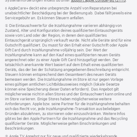
Systemanforderungen findest du unter
support.apple.com/de-at/121115
(Öffne
.
ein
Fußnote
◊ AppleCare+ deckt eine unbegrenzte Anzahl von Reparaturen bei
neues
unabsichtlicher Beschädigung bei der Bedienung ab. Dabei fällt jeweils eine
Fenste
Servicegebühr an. Es können Steuern anfallen.
Fußnote
① Die Eintauschwerte für die Inzahlungnahme variieren abhängig von
Zustand, Alter und Konfiguration deines qualifizierten Eintauschgeräts
sowie vom Land oder der Region, in denen dein qualifiziertes
Eintauschgerät ursprünglich verkauft wurde. Nicht alle Geräte sind für eine
Gutschrift qualifiziert. Du musst für den Erhalt einer Gutschrift oder Apple
Gift Card durch Inzahlungnahme volljährig sein. Der Wert der
Inzahlungnahme kann auf den Kauf eines qualifizierten neuen Geräts
angerechnet oder zu einer Apple Gift Card hinzugefügt werden. Der
tatsächlich anerkannte Wert basiert auf dem Erhalt eines qualifizierten
Geräts, das der bei der Schätzung angegebenen Beschreibung entspricht.
Steuern können entsprechend dem Gesamtwert des neuen Geräts
bemessen werden. Die Inzahlungnahme im Store ist nur gegen Vorlage
eines gültigen amtlichen Lichtbildausweises möglich (lokale Gesetze
können eine Speicherung dieser Daten erfordern). Das Angebot gilt
möglicherweise nicht in allen Stores und der Eintauschwert kann online und
im Store variieren. Einige Stores haben möglicherweise weitere
Anforderungen. Apple bzw. seine Partner für die Inzahlungnahme behalten
sich das Recht vor, jede Inzahlungnahme-Transaktion aus beliebigen
Gründen abzulehnen, zu stornieren oder einzuschränken. Weitere Infos
gibt es bei den Apple Partnern für die Inzahlungnahme und das Recycling
qualifizierter Geräte. Möglicherweise gelten Einschränkungen und
Beschränkungen.
Fußnote
② Apple TV Angebot nur für neue und qualifizierte wiederkehrende