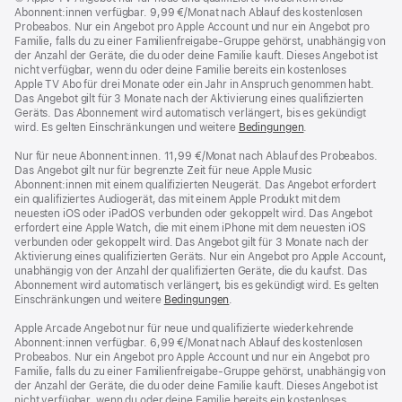
Abonnent:innen verfügbar. 9,99 €/Monat nach Ablauf des kostenlosen
Probeabos. Nur ein Angebot pro Apple Account und nur ein Angebot pro
Familie, falls du zu einer Familienfreigabe-Gruppe gehörst, unabhängig von
der Anzahl der Geräte, die du oder deine Familie kauft. Dieses Angebot ist
nicht verfügbar, wenn du oder deine Familie bereits ein kostenloses
Apple TV Abo für drei Monate oder ein Jahr in Anspruch genommen habt.
Das Angebot gilt für 3 Monate nach der Aktivierung eines qualifizierten
Geräts. Das Abonnement wird automatisch verlängert, bis es gekündigt
wird. Es gelten Einschränkungen und weitere
Bedingungen
.
Nur für neue Abonnent:innen. 11,99 €/Monat nach Ablauf des Probeabos.
Das Angebot gilt nur für begrenzte Zeit für neue Apple Music
Abonnent:innen mit einem qualifizierten Neugerät. Das Angebot erfordert
ein qualifiziertes Audiogerät, das mit einem Apple Produkt mit dem
neuesten iOS oder iPadOS verbunden oder gekoppelt wird. Das Angebot
erfordert eine Apple Watch, die mit einem iPhone mit dem neuesten iOS
verbunden oder gekoppelt wird. Das Angebot gilt für 3 Monate nach der
Aktivierung eines qualifizierten Geräts. Nur ein Angebot pro Apple Account,
unabhängig von der Anzahl der qualifizierten Geräte, die du kaufst. Das
Abonnement wird automatisch verlängert, bis es gekündigt wird. Es gelten
Einschränkungen und weitere
Bedingungen
.
Apple Arcade Angebot nur für neue und qualifizierte wiederkehrende
Abonnent:innen verfügbar. 6,99 €/Monat nach Ablauf des kostenlosen
Probeabos. Nur ein Angebot pro Apple Account und nur ein Angebot pro
Familie, falls du zu einer Familienfreigabe-Gruppe gehörst, unabhängig von
der Anzahl der Geräte, die du oder deine Familie kauft. Dieses Angebot ist
nicht verfügbar, wenn du oder deine Familie bereits ein kostenloses