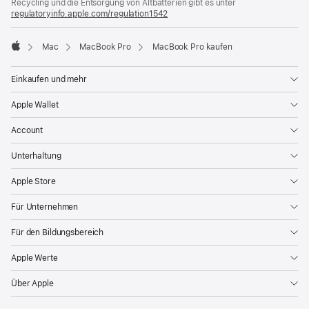
Recycling und die Entsorgung von Altbatterien gibt es unter
Fenster)
regulatoryinfo.apple.com/regulation1542
(öffnet
ein
neues
Mac
MacBook Pro
MacBook Pro kaufen
Fenster)
Apple
Einkaufen und mehr
Apple Wallet
Account
Unterhaltung
Apple Store
Für Unternehmen
Für den Bildungsbereich
Apple Werte
Über Apple