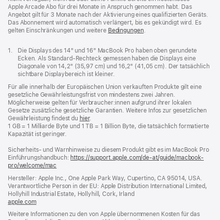
Apple Arcade Abo für drei Monate in Anspruch genommen habt. Das
Angebot gilt für 3 Monate nach der Aktivierung eines qualifizierten Geräts.
Das Abonnement wird automatisch verlängert, bis es gekündigt wird. Es
gelten Einschränkungen und weitere
Bedingungen
.
Fußnote
1.
Die Displays des 14" und 16" MacBook Pro haben oben gerundete
Ecken. Als Standard-Rechteck gemessen haben die Displays eine
Diagonale von 14,2" (35,97 cm) und 16,2" (41,05 cm). Der tatsächlich
sichtbare Displaybereich ist kleiner.
Für alle innerhalb der Europäischen Union verkauften Produkte gilt eine
gesetzliche Gewährleistungsfrist von mindestens zwei Jahren.
Möglicherweise gelten für Verbraucher:innen aufgrund ihrer lokalen
Gesetze zusätzliche gesetzliche Garantien. Weitere Infos zur gesetzlichen
Gewährleistung findest du
hier
.
1 GB = 1 Milliarde Byte und 1 TB = 1 Billion Byte, die tatsächlich formatierte
Kapazität ist geringer.
Sicherheits- und Warnhinweise zu diesem Produkt gibt es im MacBook Pro
Einführungshandbuch:
https://support.apple.com/de-at/guide/macbook-
pro/welcome/mac
(öffnet
ein
Hersteller: Apple Inc., One Apple Park Way, Cupertino, CA 95014, USA.
neues
Verantwortliche Person in der EU: Apple Distribution International Limited,
Fenster)
Hollyhill Industrial Estate, Hollyhill, Cork, Irland
apple.com
(öffnet
ein
Weitere Informationen zu den von Apple übernommenen Kosten für das
neues