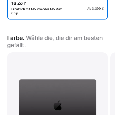
16 Zoll
1
Fußnote
Ab
3.399 €
Erhältlich mit M5 Pro oder M5 Max
Chip.
Farbe.
Wähle die, die dir am besten
gefällt.