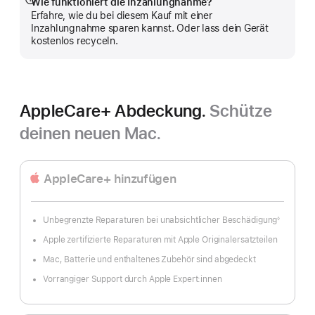
Wie funktioniert die Inzahlungnahme?
Mehr
Erfahre, wie du bei diesem Kauf mit einer
anzeigen
Inzahlungnahme sparen kannst. Oder lass dein Gerät
kostenlos recyceln.
AppleCare+ Abdeckung.
Schütze
deinen neuen Mac.
AppleCare+ hinzufügen
Unbegrenzte Reparaturen bei unabsichtlicher Beschädigung
◊
Fußnote
Apple zertifizierte Reparaturen mit Apple Originalersatzteilen
Mac, Batterie und enthaltenes Zubehör sind abgedeckt
Vorrangiger Support durch Apple Expert:innen