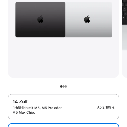
14 Zoll
1
Fußnote
Ab
2.199 €
Erhältlich mit M5, M5 Pro oder
M5 Max Chip.