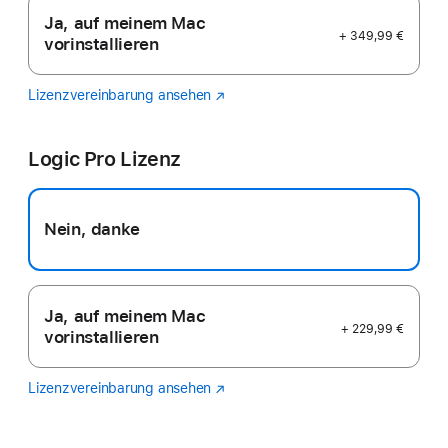
Ja, auf meinem Mac
+ 349,99 €
vorinstallieren
Lizenzvereinbarung ansehen
Final
(Öffnet
Cut
ein
Pro
neues
Logic Pro Lizenz
Fenster)
Nein, danke
Ja, auf meinem Mac
+ 229,99 €
vorinstallieren
Lizenzvereinbarung ansehen
Logic
(Öffnet
Pro
ein
neues