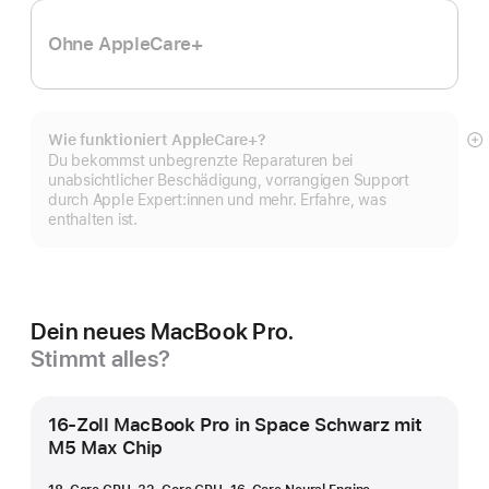
Ohne AppleCare+
Wie funktioniert AppleCare+?
M
Du bekommst unbegrenzte Reparaturen bei
a
unabsichtlicher Beschädigung, vorrangigen Support
durch Apple Expert:innen und mehr. Erfahre, was
enthalten ist.
Dein neues MacBook Pro.
Stimmt alles?
16-Zoll MacBook Pro in Space Schwarz mit
M5 Max Chip