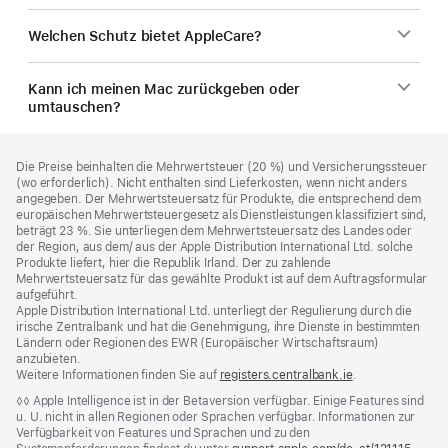
Welchen Schutz bietet AppleCare?
Kann ich meinen Mac zurückgeben oder
umtauschen?
Footer
Fußnoten
Die Preise beinhalten die Mehrwertsteuer (20 %) und Versicherungssteuer
(wo erforderlich). Nicht enthalten sind Lieferkosten, wenn nicht anders
angegeben. Der Mehrwertsteuersatz für Produkte, die entsprechend dem
europäischen Mehrwertsteuergesetz als Dienstleistungen klassifiziert sind,
beträgt 23 %. Sie unterliegen dem Mehrwertsteuersatz des Landes oder
der Region, aus dem/ aus der Apple Distribution International Ltd. solche
Produkte liefert, hier die Republik Irland. Der zu zahlende
Mehrwertsteuersatz für das gewählte Produkt ist auf dem Auftragsformular
aufgeführt.
Apple Distribution International Ltd. unterliegt der Regulierung durch die
irische Zentralbank und hat die Genehmigung, ihre Dienste in bestimmten
Ländern oder Regionen des EWR (Europäischer Wirtschaftsraum)
anzubieten.
Weitere Informationen finden Sie auf
registers.centralbank.ie
(Öffnet
.
ein
Fußnote
◊◊ Apple Intelligence ist in der Betaversion verfügbar. Einige Features sind
neues
u. U. nicht in allen Regionen oder Sprachen verfügbar. Informationen zur
Fenster)
Verfügbarkeit von Features und Sprachen und zu den