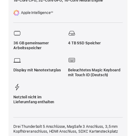
18-Core CPU, 32‑Core GPU, 16-Core Neural Engine
Apple Intelligence
◊◊
Fußnote
36 GB gemeinsamer
4 TB SSD Speicher
Arbeitsspeicher
Display mit Nanotexturglas
Beleuchtetes Magic Keyboard
mit Touch ID (Deutsch)
Netzteil nicht im
Lieferumfang enthalten
Drei Thunderbolt 5 Anschlüsse, MagSafe 3 Anschluss, 3,5 mm
Kopfhöreranschluss, HDMI Anschluss, SDXC Kartensteckplatz