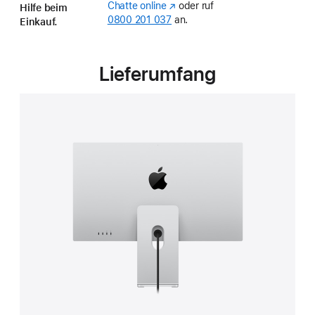
Chatte online
(Öffnet
oder ruf
in
Hilfe beim
0800 201 037
ein
an.
a
Einkauf.
neues
new
Fenster)
window)
Lieferumfang