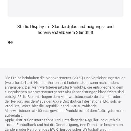
Studio Display mit Standard­glas und neigungs­- und
höhenverstell­barem Standfuß
Footer
Fußnoten
Die Preise beinhalten die Mehrwertsteuer (20 %) und Versicherungssteuer
(wo erforderlich). Nicht enthalten sind Lieferkosten, wenn nicht anders
angegeben. Der Mehrwertsteuersatz für Produkte, die entsprechend dem
europäischen Mehrwertsteuergesetz als Dienstleistungen klassifiziert sind,
beträgt 23 %. Sie unterliegen dem Mehrwertsteuersatz des Landes oder
der Region, aus dem/ aus der Apple Distribution International Ltd. solche
Produkte liefert, hier die Republik Irland. Der zu zahlende
Mehrwertsteuersatz für das gewählte Produkt ist auf dem Auftragsformular
aufgeführt.
Apple Distribution International Ltd. unterliegt der Regulierung durch die
irische Zentralbank und hat die Genehmigung, ihre Dienste in bestimmten
Ländern oder Regionen des EWR (Europäischer Wirtschaftsraum)