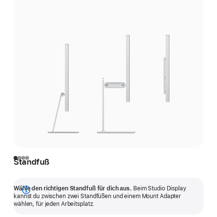
Standfuß
Wähle den richtigen Standfuß für dich aus.
Beim Studio Display
Mehr
kannst du zwischen zwei Stand­füßen und einem Mount Adapter
wählen, für jeden Arbeitsplatz.
anzeigen