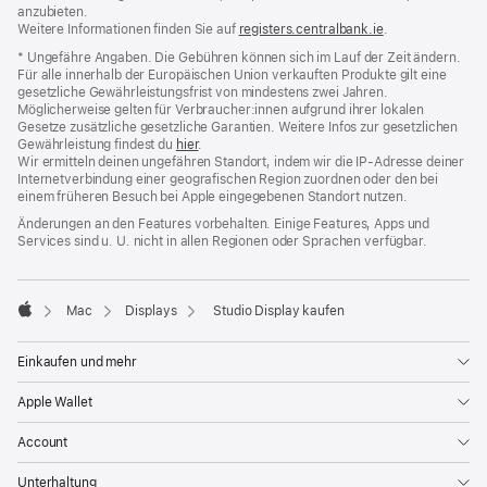
anzubieten.
Weitere Informationen finden Sie auf
registers.centralbank.ie
(Öffnet
.
ein
* Ungefähre Angaben. Die Gebühren können sich im Lauf der Zeit ändern.
neues
Für alle innerhalb der Europäischen Union verkauften Produkte gilt eine
Fenster)
gesetzliche Gewährleistungsfrist von mindestens zwei Jahren.
Möglicherweise gelten für Verbraucher:innen aufgrund ihrer lokalen
Gesetze zusätzliche gesetzliche Garantien. Weitere Infos zur gesetzlichen
Gewährleistung findest du
hier
.
Wir ermitteln deinen ungefähren Standort, indem wir die IP‑Adresse deiner
Internetverbindung einer geografischen Region zuordnen oder den bei
einem früheren Besuch bei Apple eingegebenen Standort nutzen.
Änderungen an den Features vorbehalten. Einige Features, Apps und
Services sind u. U. nicht in allen Regionen oder Sprachen verfügbar.
Mac
Displays
Studio Display kaufen
Apple
Einkaufen und mehr
Apple Wallet
Account
Unterhaltung