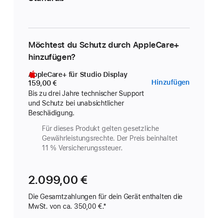
Möchtest du Schutz durch AppleCare+
hinzufügen?
AppleCare+ für Studio Display
AppleC
Hinzufügen
159,00 €
für
Bis zu drei Jahre technischer Support
und Schutz bei unabsichtlicher
Studio
Beschädigung.
Display
Für dieses Produkt gelten gesetzliche
Gewährleistungs­rechte. Der Preis beinhaltet
11 % Versicherungs­steuer.
2.099,00 €
Die Gesamtzahlungen für dein Gerät enthalten die
MwSt. von ca. 350,00 €.*