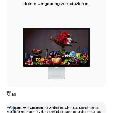
deiner Umgebung zu reduzieren.
Glas
Wähle aus zwei Optionen mit Antireflex-Glas.
Das Standardglas
Mehr
wurde für geringe Spiegelung entwickelt. Nanotexturglas streut das