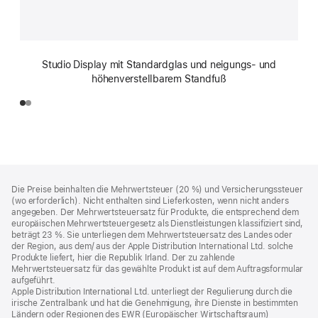
Studio Display mit Standard­glas und neigungs­- und
höhenverstell­barem Standfuß
Footer
Fußnoten
Die Preise beinhalten die Mehrwertsteuer (20 %) und Versicherungssteuer
(wo erforderlich). Nicht enthalten sind Lieferkosten, wenn nicht anders
angegeben. Der Mehrwertsteuersatz für Produkte, die entsprechend dem
europäischen Mehrwertsteuergesetz als Dienstleistungen klassifiziert sind,
beträgt 23 %. Sie unterliegen dem Mehrwertsteuersatz des Landes oder
der Region, aus dem/ aus der Apple Distribution International Ltd. solche
Produkte liefert, hier die Republik Irland. Der zu zahlende
Mehrwertsteuersatz für das gewählte Produkt ist auf dem Auftragsformular
aufgeführt.
Apple Distribution International Ltd. unterliegt der Regulierung durch die
irische Zentralbank und hat die Genehmigung, ihre Dienste in bestimmten
Ländern oder Regionen des EWR (Europäischer Wirtschaftsraum)