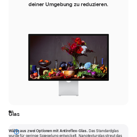
deiner Umgebung zu reduzieren.
Glas
Wähle aus zwei Optionen mit Antireflex-Glas.
Das Standardglas
Mehr
wurde für geringe Spiegelung entwickelt. Nanotexturglas streut das