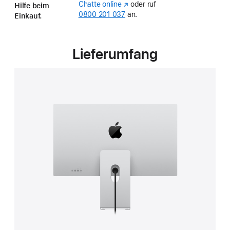
Chatte online
(Öffnet
oder ruf
in
Hilfe beim
0800 201 037
ein
an.
a
Einkauf.
neues
new
Fenster)
window)
Lieferumfang