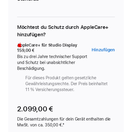
Möchtest du Schutz durch AppleCare+
hinzufügen?
AppleCare+ für Studio Display
AppleC
Hinzufügen
159,00 €
für
Bis zu drei Jahre technischer Support
und Schutz bei unabsichtlicher
Studio
Beschädigung.
Display
Für dieses Produkt gelten gesetzliche
Gewährleistungs­rechte. Der Preis beinhaltet
11 % Versicherungs­steuer.
2.099,00 €
Die Gesamtzahlungen für dein Gerät enthalten die
MwSt. von ca. 350,00 €.*