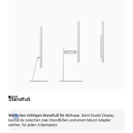
Standfuß
Wähle den richtigen Standfuß für dich aus.
Beim Studio Display
Mehr
kannst du zwischen zwei Stand­füßen und einem Mount Adapter
wählen, für jeden Arbeitsplatz.
anzeigen