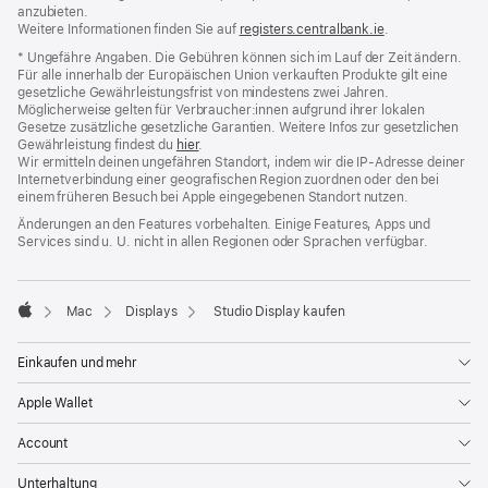
anzubieten.
Weitere Informationen finden Sie auf
registers.centralbank.ie
(Öffnet
.
ein
* Ungefähre Angaben. Die Gebühren können sich im Lauf der Zeit ändern.
neues
Für alle innerhalb der Europäischen Union verkauften Produkte gilt eine
Fenster)
gesetzliche Gewährleistungsfrist von mindestens zwei Jahren.
Möglicherweise gelten für Verbraucher:innen aufgrund ihrer lokalen
Gesetze zusätzliche gesetzliche Garantien. Weitere Infos zur gesetzlichen
Gewährleistung findest du
hier
.
Wir ermitteln deinen ungefähren Standort, indem wir die IP‑Adresse deiner
Internetverbindung einer geografischen Region zuordnen oder den bei
einem früheren Besuch bei Apple eingegebenen Standort nutzen.
Änderungen an den Features vorbehalten. Einige Features, Apps und
Services sind u. U. nicht in allen Regionen oder Sprachen verfügbar.
Mac
Displays
Studio Display kaufen
Apple
Einkaufen und mehr
Apple Wallet
Account
Unterhaltung