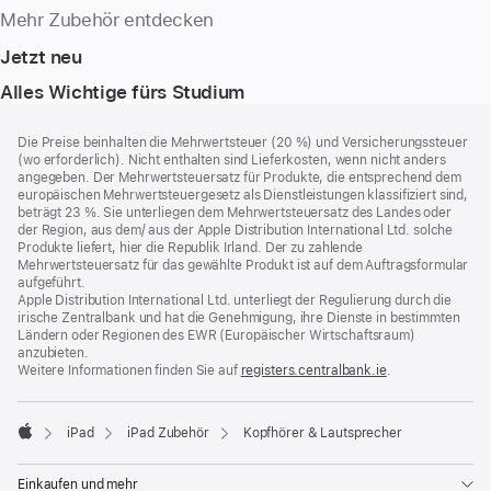
Mehr Zubehör entdecken
Jetzt neu
Alles Wichtige fürs Studium
Footer
Fußnoten
Die Preise beinhalten die Mehrwertsteuer (20 %) und Versicherungssteuer
(wo erforderlich). Nicht enthalten sind Lieferkosten, wenn nicht anders
angegeben. Der Mehrwertsteuersatz für Produkte, die entsprechend dem
europäischen Mehrwertsteuergesetz als Dienstleistungen klassifiziert sind,
beträgt 23 %. Sie unterliegen dem Mehrwertsteuersatz des Landes oder
der Region, aus dem/ aus der Apple Distribution International Ltd. solche
Produkte liefert, hier die Republik Irland. Der zu zahlende
Mehrwertsteuersatz für das gewählte Produkt ist auf dem Auftragsformular
aufgeführt.
Apple Distribution International Ltd. unterliegt der Regulierung durch die
irische Zentralbank und hat die Genehmigung, ihre Dienste in bestimmten
Ländern oder Regionen des EWR (Europäischer Wirtschaftsraum)
anzubieten.
Weitere Informationen finden Sie auf
registers.centralbank.ie
(Öffnet
.
ein
neues
Fenster)
iPad
iPad Zubehör
Kopfhörer & Lautsprecher
Apple
Einkaufen und mehr