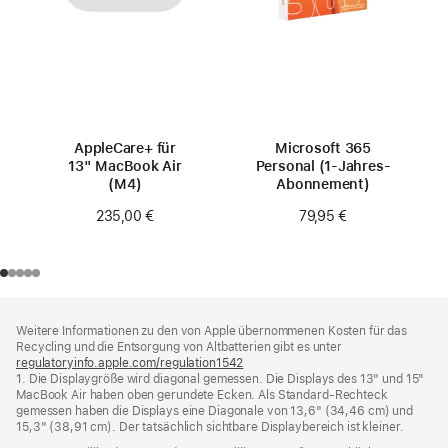
AppleCare+ für
Microsoft 365
13" MacBook Air
Personal (1‑Jahres-
(M4)
Abonnement)
235,00 €
79,95 €
Footer
Fußnoten
Weitere Informationen zu den von Apple übernommenen Kosten für das
Recycling und die Entsorgung von Altbatterien gibt es unter
regulatoryinfo.apple.com/regulation1542
(öffnet
1. Die Displaygröße wird diagonal gemessen. Die Displays des 13" und 15"
ein
MacBook Air haben oben gerundete Ecken. Als Standard-Rechteck
neues
gemessen haben die Displays eine Diagonale von 13,6" (34,46 cm) und
Fenster)
15,3" (38,91 cm). Der tatsächlich sichtbare Displaybereich ist kleiner.