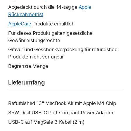
neues
Abgedeckt durch die 14-tägige
Apple
Fenster
Rücknahmefrist
Ein
wird
neues
AppleCare
Ein
Produkte erhältlich
geöffnet.
Fenster
neues
Für dieses Produkt gelten gesetzliche
wird
Fenster
Gewährleistungsrechte
geöffnet.
wird
Gravur und Geschenkverpackung für refurbished
geöffnet.
Produkte nicht verfügbar
Begrenzte Menge
Lieferumfang
Refurbished 13" MacBook Air mit Apple M4 Chip
35W Dual USB‑C Port Compact Power Adapter
USB‑C auf MagSafe 3 Kabel (2 m)