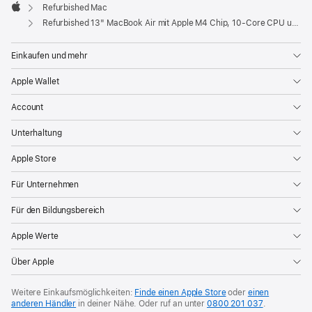
Fenster)
Refurbished Mac
Apple
Refurbished 13" MacBook Air mit Apple M4 Chip, 10‑Core CPU und 10‑Core GPU - Polarstern
Einkaufen und mehr
Apple Wallet
Account
Unterhaltung
Apple Store
Für Unternehmen
Für den Bildungsbereich
Apple Werte
Über Apple
Weitere Einkaufsmöglichkeiten:
Finde einen Apple Store
oder
einen
anderen Händler
in deiner Nähe. Oder
ruf an unter
0800 201 037
.