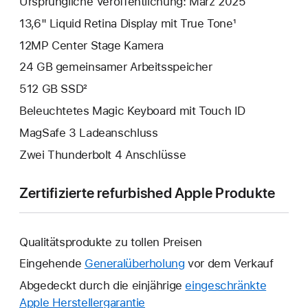
Ursprüngliche Veröffentlichung: März 2025
13,6" Liquid Retina Display mit True Tone¹
12MP Center Stage Kamera
24 GB gemeinsamer Arbeitsspeicher
512 GB SSD²
Beleuchtetes Magic Keyboard mit Touch ID
MagSafe 3 Ladeanschluss
Zwei Thunderbolt 4 Anschlüsse
Zertifizierte refurbished Apple Produkte
Qualitätsprodukte zu tollen Preisen
Eingehende
Generalüberholung
vor dem Verkauf
Abgedeckt durch die einjährige
eingeschränkte
Apple Herstellergarantie
Ein