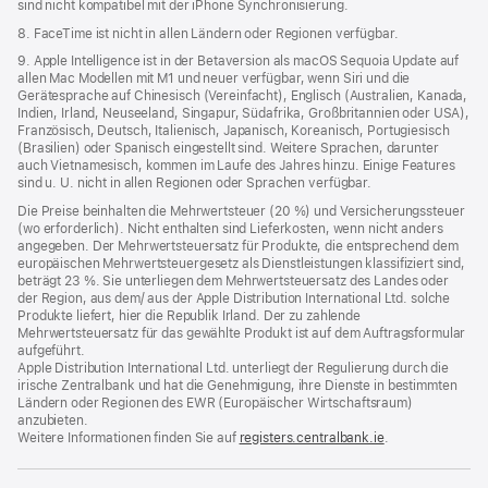
sind nicht kompatibel mit der iPhone Synchronisierung.
8. FaceTime ist nicht in allen Ländern oder Regionen verfügbar.
9. Apple Intelligence ist in der Betaversion als macOS Sequoia Update auf
allen Mac Modellen mit M1 und neuer verfügbar, wenn Siri und die
Gerätesprache auf Chinesisch (Vereinfacht), Englisch (Australien, Kanada,
Indien, Irland, Neuseeland, Singapur, Südafrika, Großbritannien oder USA),
Französisch, Deutsch, Italienisch, Japanisch, Koreanisch, Portugiesisch
(Brasilien) oder Spanisch eingestellt sind. Weitere Sprachen, darunter
auch Vietnamesisch, kommen im Laufe des Jahres hinzu. Einige Features
sind u. U. nicht in allen Regionen oder Sprachen verfügbar.
Die Preise beinhalten die Mehrwertsteuer (20 %) und Versicherungssteuer
(wo erforderlich). Nicht enthalten sind Lieferkosten, wenn nicht anders
angegeben. Der Mehrwertsteuersatz für Produkte, die entsprechend dem
europäischen Mehrwertsteuergesetz als Dienstleistungen klassifiziert sind,
beträgt 23 %. Sie unterliegen dem Mehrwertsteuersatz des Landes oder
der Region, aus dem/ aus der Apple Distribution International Ltd. solche
Produkte liefert, hier die Republik Irland. Der zu zahlende
Mehrwertsteuersatz für das gewählte Produkt ist auf dem Auftragsformular
aufgeführt.
Apple Distribution International Ltd. unterliegt der Regulierung durch die
irische Zentralbank und hat die Genehmigung, ihre Dienste in bestimmten
Ländern oder Regionen des EWR (Europäischer Wirtschaftsraum)
anzubieten.
Weitere Informationen finden Sie auf
registers.centralbank.ie
(Öffnet
.
ein
neues