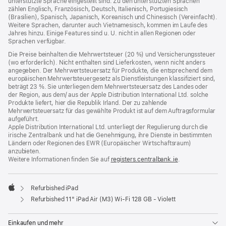
unterstützte Sprache eingestellt sind. Zu den unterstützten Sprachen
zählen Englisch, Französisch, Deutsch, Italienisch, Portugiesisch
(Brasilien), Spanisch, Japanisch, Koreanisch und Chinesisch (Vereinfacht).
Weitere Sprachen, darunter auch Vietnamesisch, kommen im Laufe des
Jahres hinzu. Einige Features sind u. U. nicht in allen Regionen oder
Sprachen verfügbar.
Die Preise beinhalten die Mehrwertsteuer (20 %) und Versicherungssteuer
(wo erforderlich). Nicht enthalten sind Lieferkosten, wenn nicht anders
angegeben. Der Mehrwertsteuersatz für Produkte, die entsprechend dem
europäischen Mehrwertsteuergesetz als Dienstleistungen klassifiziert sind,
beträgt 23 %. Sie unterliegen dem Mehrwertsteuersatz des Landes oder
der Region, aus dem/ aus der Apple Distribution International Ltd. solche
Produkte liefert, hier die Republik Irland. Der zu zahlende
Mehrwertsteuersatz für das gewählte Produkt ist auf dem Auftragsformular
aufgeführt.
Apple Distribution International Ltd. unterliegt der Regulierung durch die
irische Zentralbank und hat die Genehmigung, ihre Dienste in bestimmten
Ländern oder Regionen des EWR (Europäischer Wirtschaftsraum)
anzubieten.
Weitere Informationen finden Sie auf
registers.centralbank.ie
(Öffnet
.
ein
neues
Fenster)
Refurbished iPad
Apple
Refurbished 11" iPad Air (M3) Wi‑Fi 128 GB - Violett
Einkaufen und mehr