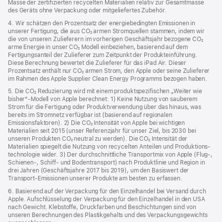
Masse der zertifizierten recycelten Materialien relativ zur Gesamtmasse
des Geräts ohne Verpackung oder mitgeliefertes Zubehör.
4. Wir schätzen den Prozentsatz der energiebedingten Emissionen in
unserer Fertigung, die aus CO₂ armen Stromquellen stammen, indem wir
die von unseren Zulieferern im vorherigen Geschäftsjahr bezogene CO₂
arme Energie in unser CO₂ Modell einbeziehen, basierend auf dem
Fertigungsanteil der Zulieferer zum Zeitpunkt der Produkt­einführung.
Diese Berechnung bewertet die Zulieferer für das iPad Air. Dieser
Prozentsatz enthält nur CO₂ armen Strom, den Apple oder seine Zulieferer
im Rahmen des Apple Supplier Clean Energy Programms bezogen haben.
5. Die CO₂ Reduzierung wird mit einem produktspezifischen „Weiter wie
bisher“-Modell von Apple berechnet: 1) Keine Nutzung von sauberem
Strom für die Fertigung oder Produktverwendung über das hinaus, was
bereits im Stromnetz verfügbar ist (basierend auf regionalen
Emissionsfaktoren). 2) Die CO₂ Intensität von Apple bei wichtigen
Materialien seit 2015 (unser Referenzjahr für unser Ziel, bis 2030 bei
unseren Produkten CO₂ neutral zu werden). Die CO₂ Intensität der
Materialien spiegelt die Nutzung von recycelten Anteilen und Produktions­
technologie wider. 3) Der durchschnittliche Transportmix von Apple (Flug‑,
Schienen‑, Schiff‑ und Bodentransport) nach Produktlinie und Region in
drei Jahren (Geschäftsjahre 2017 bis 2019), um den Basiswert der
Transport-Emissionen unserer Produkte am besten zu erfassen.
6. Basierend auf der Verpackung für den Einzelhandel bei Versand durch
Apple. Aufschlüsselung der Verpackung für den Einzelhandel in den USA
nach Gewicht. Klebstoffe, Druckfarben und Beschichtungen sind von
unseren Berechnungen des Plastikgehalts und des Verpackungs­gewichts