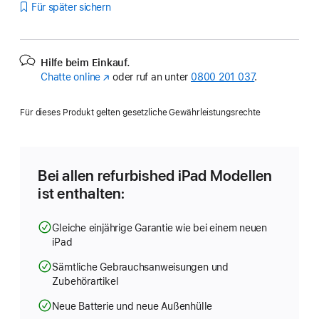
Für später sichern
Hilfe beim Einkauf.
Chatte online
(Öffnet
oder ruf an unter
0800 201 037
.
ein
neues
Für dieses Produkt gelten gesetzliche Gewährleistungsrechte
Fenster)
Bei allen refurbished iPad Modellen
ist enthalten:
Gleiche einjährige Garantie wie bei einem neuen
iPad
Sämtliche Gebrauchsanweisungen und
Zubehörartikel
Neue Batterie und neue Außenhülle