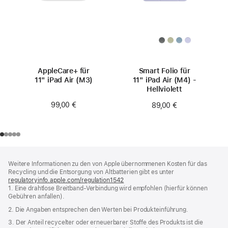
AppleCare+ für
Smart Folio für
11" iPad Air (M3)
11" iPad Air (M4) -
Hellviolett
99,00 €
89,00 €
Footer
Fußnoten
Weitere Informationen zu den von Apple übernommenen Kosten für das
Recycling und die Entsorgung von Altbatterien gibt es unter
regulatoryinfo.apple.com/regulation1542
(öffnet
1. Eine drahtlose Breitband-Verbindung wird empfohlen (hierfür können
ein
Gebühren anfallen).
neues
Fenster)
2. Die Angaben entsprechen den Werten bei Produkteinführung.
3. Der Anteil recycelter oder erneuerbarer Stoffe des Produkts ist die