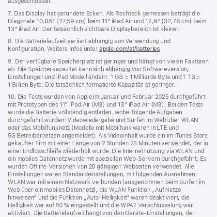
ausgeschlossen.
7. Das Display hat gerundete Ecken. Als Rechteck gemessen beträgt die
Diagonale 10,86" (27,59 cm) beim 11" iPad Air und 12,9" (32,78 cm) beim
13" iPad Air. Der tatsächlich sichtbare Displaybereich ist kleiner.
8. Die Batterielaufzeit variiert abhängig von Verwendung und
Konfiguration. Weitere Infos unter
apple.com/at/batteries
9. Der verfügbare Speicherplatz ist geringer und hängt von vielen Faktoren
ab. Die Speicherkapazität kann sich abhängig von Softwareversion,
Einstellungen und iPad Modell ändern. 1 GB = 1 Milliarde Byte und 1 TB =
1 Billion Byte. Die tatsächlich formatierte Kapazität ist geringer.
10. Die Tests wurden von Apple im Januar und Februar 2025 durchgeführt
mit Prototypen des 11" iPad Air (M3) und 13" iPad Air (M3). Bei den Tests
wurde die Batterie vollständig entladen, wobei folgende Aufgaben
durchgeführt wurden: Videowiedergabe und Surfen im Web über WLAN
oder das Mobilfunknetz (Modelle mit Mobilfunk waren in LTE und
5G Betreibernetzen angemeldet). Als Videoinhalt wurde ein im iTunes Store
gekaufter Film mit einer Länge von 2 Stunden 23 Minuten verwendet, der in
einer Endlosschleife wiederholt wurde. Die Internetnutzung via WLAN und
ein mobiles Datennetz wurde mit speziellen Web-Servern durchgeführt. Es
wurden Offline-Versionen von 20 gängigen Webseiten verwendet. Alle
Einstellungen waren Standard­einstellungen, mit folgenden Ausnahmen:
WLAN war mit einem Netzwerk verbunden (ausgenommen beim Surfen im
Web über ein mobiles Datennetz), die WLAN Funktion „Auf Netze
hinweisen“ und die Funktion „Auto-Helligkeit“ waren deaktiviert, die
Helligkeit war auf 50 % eingestellt und die WPA2 Verschlüsselung war
aktiviert. Die Batterielaufzeit hängt von den Geräte-Einstellungen, der