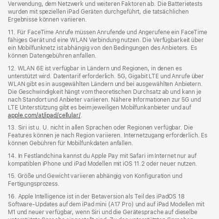
Verwendung, dem Netzwerk und weiteren Faktoren ab. Die Batterietests
wurden mit speziellen iPad Geräten durchgeführt, die tatsächlichen
Ergebnisse können variieren.
11. Für FaceTime Anrufe müssen Anrufende und Angerufene ein FaceTime
fähiges Gerät und eine WLAN Verbindung nutzen. Die Verfügbarkeit über
ein Mobilfunknetz ist abhängig von den Bedingungen des Anbieters. Es
können Datengebühren anfallen.
12. WLAN 6E ist verfügbar in Ländern und Regionen, in denen es
unterstützt wird. Datentarif erforderlich. 5G, Gigabit LTE und Anrufe über
WLAN gibt es in ausgewählten Ländern und bei ausgewählten Anbietern.
Die Geschwindigkeit hängt vom theoretischen Durchsatz ab und kann je
nach Standort und Anbieter variieren. Nähere Informationen zur 5G und
LTE Unterstützung gibt es beim jeweiligen Mobilfunkanbieter und auf
apple.com/at/ipad/cellular/
.
13. Siri ist u. U. nicht in allen Sprachen oder Regionen verfügbar. Die
Features können je nach Region variieren. Internetzugang erforderlich. Es
können Gebühren für Mobilfunkdaten anfallen.
14. In Festlandchina kannst du Apple Pay mit Safari im Internet nur auf
kompatiblen iPhone und iPad Modellen mit iOS 11.2 oder neuer nutzen.
15. Größe und Gewicht variieren abhängig von Konfiguration und
Fertigungsprozess.
16. Apple Intelligence ist in der Betaversion als Teil des iPadOS 18
Software-Updates auf dem iPad mini (A17 Pro) und auf iPad Modellen mit
M1 und neuer verfügbar, wenn Siri und die Gerätesprache auf dieselbe