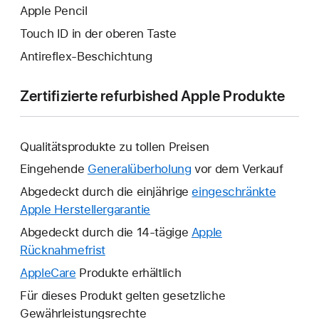
Apple Pencil
Touch ID in der oberen Taste
Antireflex-Beschichtung
Zertifizierte refurbished Apple Produkte
Qualitätsprodukte zu tollen Preisen
Eingehende
Generalüberholung
vor dem Verkauf
Abgedeckt durch die einjährige
eingeschränkte
Apple Herstellergarantie
Ein
neues
Abgedeckt durch die 14-tägige
Apple
Fenster
Rücknahmefrist
Ein
wird
neues
AppleCare
Ein
Produkte erhältlich
geöffnet.
Fenster
neues
Für dieses Produkt gelten gesetzliche
wird
Fenster
Gewährleistungsrechte