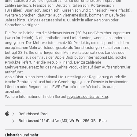
unterstützte Sprache eingestellt sind. Zu den unterstützten Sprachen
zählen Englisch, Französisch, Deutsch, Italienisch, Portugiesisch
(Brasilien), Spanisch, Japanisch, Koreanisch und Chinesisch (Vereinfacht).
Weitere Sprachen, darunter auch Vietnamesisch, kommen im Laufe des
Jahres hinzu. Einige Features sind u. U. nicht in allen Regionen oder
Sprachen verfügbar.
Die Preise beinhalten die Mehrwertsteuer (20 %) und Versicherungssteuer
(wo erforderlich). Nicht enthalten sind Lieferkosten, wenn nicht anders
angegeben. Der Mehrwertsteuersatz für Produkte, die entsprechend dem
europäischen Mehrwertsteuergesetz als Dienstleistungen klassifiziert sind,
beträgt 23 %. Sie unterliegen dem Mehrwertsteuersatz des Landes oder
der Region, aus dem/ aus der Apple Distribution International Ltd. solche
Produkte liefert, hier die Republik Irland. Der zu zahlende
Mehrwertsteuersatz für das gewählte Produkt ist auf dem Auftragsformular
aufgeführt.
Apple Distribution International Ltd. unterliegt der Regulierung durch die
irische Zentralbank und hat die Genehmigung, ihre Dienste in bestimmten
Ländern oder Regionen des EWR (Europäischer Wirtschaftsraum)
anzubieten.
Weitere Informationen finden Sie auf
registers.centralbank.ie
(Öffnet
.
ein
neues
Fenster)
Refurbished iPad
Apple
Refurbished 11" iPad Air (M3) Wi‑Fi + 256 GB - Blau
Einkaufen und mehr