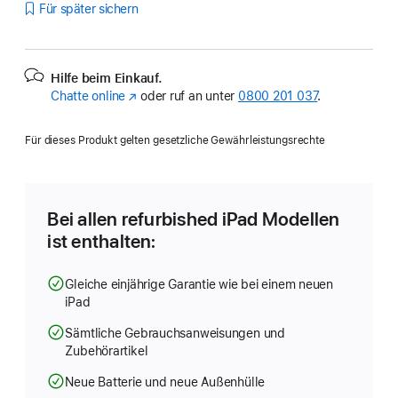
Für später sichern
Hilfe beim Einkauf.
Chatte online
(Öffnet
oder ruf an unter
0800 201 037
.
ein
neues
Für dieses Produkt gelten gesetzliche Gewährleistungsrechte
Fenster)
Bei allen refurbished iPad Modellen
ist enthalten:
Gleiche einjährige Garantie wie bei einem neuen
iPad
Sämtliche Gebrauchsanweisungen und
Zubehörartikel
Neue Batterie und neue Außenhülle