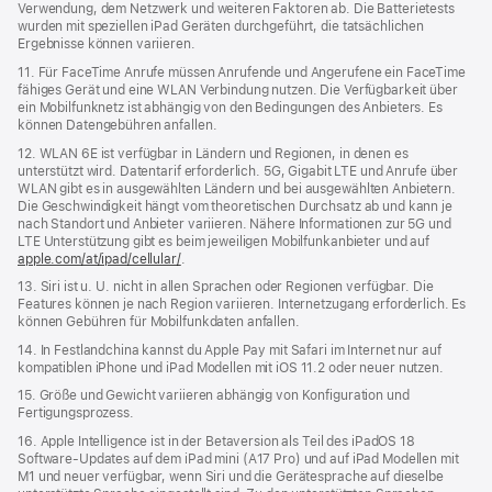
Verwendung, dem Netzwerk und weiteren Faktoren ab. Die Batterietests
wurden mit speziellen iPad Geräten durchgeführt, die tatsächlichen
Ergebnisse können variieren.
11. Für FaceTime Anrufe müssen Anrufende und Angerufene ein FaceTime
fähiges Gerät und eine WLAN Verbindung nutzen. Die Verfügbarkeit über
ein Mobilfunknetz ist abhängig von den Bedingungen des Anbieters. Es
können Datengebühren anfallen.
12. WLAN 6E ist verfügbar in Ländern und Regionen, in denen es
unterstützt wird. Datentarif erforderlich. 5G, Gigabit LTE und Anrufe über
WLAN gibt es in ausgewählten Ländern und bei ausgewählten Anbietern.
Die Geschwindigkeit hängt vom theoretischen Durchsatz ab und kann je
nach Standort und Anbieter variieren. Nähere Informationen zur 5G und
LTE Unterstützung gibt es beim jeweiligen Mobilfunkanbieter und auf
apple.com/at/ipad/cellular/
.
13. Siri ist u. U. nicht in allen Sprachen oder Regionen verfügbar. Die
Features können je nach Region variieren. Internetzugang erforderlich. Es
können Gebühren für Mobilfunkdaten anfallen.
14. In Festlandchina kannst du Apple Pay mit Safari im Internet nur auf
kompatiblen iPhone und iPad Modellen mit iOS 11.2 oder neuer nutzen.
15. Größe und Gewicht variieren abhängig von Konfiguration und
Fertigungsprozess.
16. Apple Intelligence ist in der Betaversion als Teil des iPadOS 18
Software-Updates auf dem iPad mini (A17 Pro) und auf iPad Modellen mit
M1 und neuer verfügbar, wenn Siri und die Gerätesprache auf dieselbe