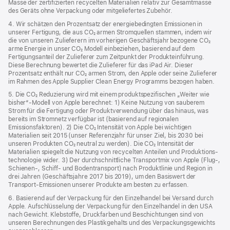
Masse der zertifizierten recycelten Materialien relativ zur Gesamtmasse
des Geräts ohne Verpackung oder mitgeliefertes Zubehör.
4. Wir schätzen den Prozentsatz der energiebedingten Emissionen in
unserer Fertigung, die aus CO₂ armen Stromquellen stammen, indem wir
die von unseren Zulieferern im vorherigen Geschäftsjahr bezogene CO₂
arme Energie in unser CO₂ Modell einbeziehen, basierend auf dem
Fertigungsanteil der Zulieferer zum Zeitpunkt der Produkt­einführung.
Diese Berechnung bewertet die Zulieferer für das iPad Air. Dieser
Prozentsatz enthält nur CO₂ armen Strom, den Apple oder seine Zulieferer
im Rahmen des Apple Supplier Clean Energy Programms bezogen haben.
5. Die CO₂ Reduzierung wird mit einem produktspezifischen „Weiter wie
bisher“-Modell von Apple berechnet: 1) Keine Nutzung von sauberem
Strom für die Fertigung oder Produktverwendung über das hinaus, was
bereits im Stromnetz verfügbar ist (basierend auf regionalen
Emissionsfaktoren). 2) Die CO₂ Intensität von Apple bei wichtigen
Materialien seit 2015 (unser Referenzjahr für unser Ziel, bis 2030 bei
unseren Produkten CO₂ neutral zu werden). Die CO₂ Intensität der
Materialien spiegelt die Nutzung von recycelten Anteilen und Produktions­
technologie wider. 3) Der durchschnittliche Transportmix von Apple (Flug‑,
Schienen‑, Schiff‑ und Bodentransport) nach Produktlinie und Region in
drei Jahren (Geschäftsjahre 2017 bis 2019), um den Basiswert der
Transport-Emissionen unserer Produkte am besten zu erfassen.
6. Basierend auf der Verpackung für den Einzelhandel bei Versand durch
Apple. Aufschlüsselung der Verpackung für den Einzelhandel in den USA
nach Gewicht. Klebstoffe, Druckfarben und Beschichtungen sind von
unseren Berechnungen des Plastikgehalts und des Verpackungs­gewichts