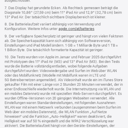
ausgeschlossen.
7. Das Display hat gerundete Ecken. Als Rechteck gemessen beträgt die
Diagonale 10,86" (27,59 cm) beim 11" iPad Air und 12,9" (32,78 cm) beim
13" iPad Air. Der tatsächlich sichtbare Displaybereich ist kleiner.
8. Die Batterielaufzeit variiert abhängig von Verwendung und
Konfiguration. Weitere Infos unter
apple.com/at/batteries
9. Der verfügbare Speicherplatz ist geringer und hängt von vielen Faktoren
ab. Die Speicherkapazität kann sich abhängig von Softwareversion,
Einstellungen und iPad Modell ändern. 1 GB = 1 Milliarde Byte und 1 TB =
1 Billion Byte. Die tatsächlich formatierte Kapazität ist geringer.
10. Die Tests wurden von Apple im Januar und Februar 2025 durchgeführt
mit Prototypen des 11" iPad Air (M3) und 13" iPad Air (M3). Bei den Tests
wurde die Batterie vollständig entladen, wobei folgende Aufgaben
durchgeführt wurden: Videowiedergabe und Surfen im Web über WLAN
oder das Mobilfunknetz (Modelle mit Mobilfunk waren in LTE und
5G Betreibernetzen angemeldet). Als Videoinhalt wurde ein im iTunes Store
gekaufter Film mit einer Länge von 2 Stunden 23 Minuten verwendet, der in
einer Endlosschleife wiederholt wurde. Die Internetnutzung via WLAN und
ein mobiles Datennetz wurde mit speziellen Web-Servern durchgeführt. Es
wurden Offline-Versionen von 20 gängigen Webseiten verwendet. Alle
Einstellungen waren Standard­einstellungen, mit folgenden Ausnahmen:
WLAN war mit einem Netzwerk verbunden (ausgenommen beim Surfen im
Web über ein mobiles Datennetz), die WLAN Funktion „Auf Netze
hinweisen“ und die Funktion „Auto-Helligkeit“ waren deaktiviert, die
Helligkeit war auf 50 % eingestellt und die WPA2 Verschlüsselung war
aktiviert. Die Batterielaufzeit hängt von den Geräte-Einstellungen, der