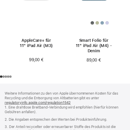
AppleCare+ für
Smart Folio für
11" iPad Air (M3)
11" iPad Air (M4) -
Denim
99,00 €
89,00 €
Footer
Fußnoten
Weitere Informationen zu den von Apple übernommenen Kosten für das
Recycling und die Entsorgung von Altbatterien gibt es unter
regulatoryinfo.apple.com/regulation1542
(öffnet
1. Eine drahtlose Breitband-Verbindung wird empfohlen (hierfür können
ein
Gebühren anfallen).
neues
Fenster)
2. Die Angaben entsprechen den Werten bei Produkteinführung.
3. Der Anteil recycelter oder erneuerbarer Stoffe des Produkts ist die