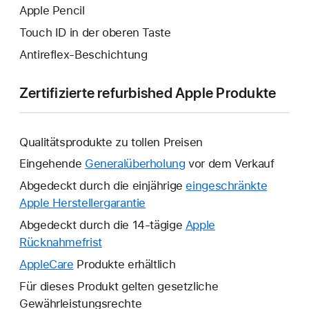
Apple Pencil
Touch ID in der oberen Taste
Antireflex-Beschichtung
Zertifizierte refurbished Apple Produkte
Qualitätsprodukte zu tollen Preisen
Eingehende
Generalüberholung
vor dem Verkauf
Abgedeckt durch die einjährige
eingeschränkte
Apple Herstellergarantie
Ein
neues
Abgedeckt durch die 14-tägige
Apple
Fenster
Rücknahmefrist
Ein
wird
neues
AppleCare
Ein
Produkte erhältlich
geöffnet.
Fenster
neues
Für dieses Produkt gelten gesetzliche
wird
Fenster
Gewährleistungsrechte