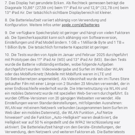
7. Das Display hat gerundete Ecken. Als Rechteck gemessen beträgt die
Diagonale 10,86" (27,59 cm) beim 11" iPad Air und 12,9" (32,78 cm) beim
13" iPad Air. Der tatsächlich sichtbare Displaybereich ist kleiner.
8. Die Batterielaufzeit variiert abhängig von Verwendung und
Konfiguration. Weitere Infos unter
apple.com/at/batteries
9. Der verfügbare Speicherplatz ist geringer und hängt von vielen Faktoren
ab. Die Speicherkapazität kann sich abhängig von Softwareversion,
Einstellungen und iPad Modell ändern. 1 GB = 1 Milliarde Byte und 1 TB =
1 Billion Byte. Die tatsächlich formatierte Kapazität ist geringer.
10. Die Tests wurden von Apple im Januar und Februar 2025 durchgeführt
mit Prototypen des 11" iPad Air (M3) und 13" iPad Air (M3). Bei den Tests
wurde die Batterie vollständig entladen, wobei folgende Aufgaben
durchgeführt wurden: Videowiedergabe und Surfen im Web über WLAN
oder das Mobilfunknetz (Modelle mit Mobilfunk waren in LTE und
5G Betreibernetzen angemeldet). Als Videoinhalt wurde ein im iTunes Store
gekaufter Film mit einer Länge von 2 Stunden 23 Minuten verwendet, der in
einer Endlosschleife wiederholt wurde. Die Internetnutzung via WLAN und
ein mobiles Datennetz wurde mit speziellen Web-Servern durchgeführt. Es
wurden Offline-Versionen von 20 gängigen Webseiten verwendet. Alle
Einstellungen waren Standard­einstellungen, mit folgenden Ausnahmen:
WLAN war mit einem Netzwerk verbunden (ausgenommen beim Surfen im
Web über ein mobiles Datennetz), die WLAN Funktion „Auf Netze
hinweisen“ und die Funktion „Auto-Helligkeit“ waren deaktiviert, die
Helligkeit war auf 50 % eingestellt und die WPA2 Verschlüsselung war
aktiviert. Die Batterielaufzeit hängt von den Geräte-Einstellungen, der
Verwendung, dem Netzwerk und weiteren Faktoren ab. Die Batterietests