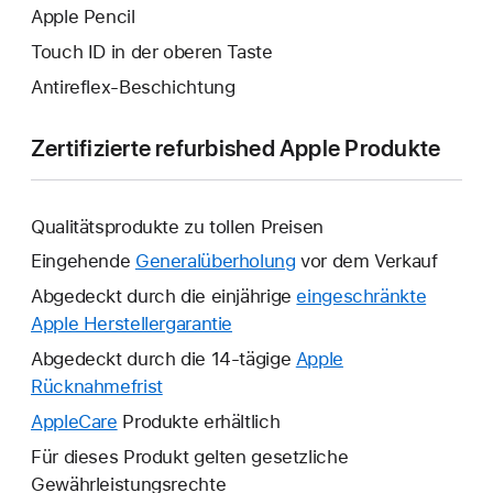
Apple Pencil
Touch ID in der oberen Taste
Antireflex-Beschichtung
Zertifizierte refurbished Apple Produkte
Qualitätsprodukte zu tollen Preisen
Eingehende
Generalüberholung
vor dem Verkauf
Abgedeckt durch die einjährige
eingeschränkte
Apple Herstellergarantie
Ein
neues
Abgedeckt durch die 14-tägige
Apple
Fenster
Rücknahmefrist
Ein
wird
neues
AppleCare
Ein
Produkte erhältlich
geöffnet.
Fenster
neues
Für dieses Produkt gelten gesetzliche
wird
Fenster
Gewährleistungsrechte