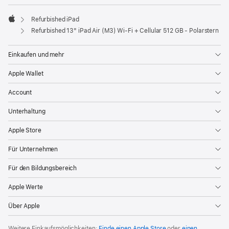
neues
Fenster)
Refurbished iPad
Apple
Refurbished 13" iPad Air (M3) Wi‑Fi + Cellular 512 GB - Polarstern
Einkaufen und mehr
Apple Wallet
Account
Unterhaltung
Apple Store
Für Unternehmen
Für den Bildungsbereich
Apple Werte
Über Apple
Weitere Einkaufsmöglichkeiten:
Finde einen Apple Store
oder
einen