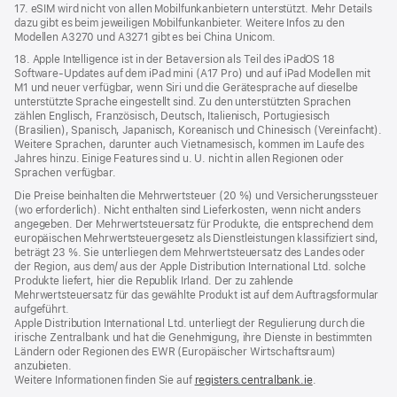
17. eSIM wird nicht von allen Mobilfunkanbietern unterstützt. Mehr Details
dazu gibt es beim jeweiligen Mobilfunk­anbieter. Weitere Infos zu den
Modellen A3270 und A3271 gibt es bei China Unicom.
18. Apple Intelligence ist in der Betaversion als Teil des iPadOS 18
Software-Updates auf dem iPad mini (A17 Pro) und auf iPad Modellen mit
M1 und neuer verfügbar, wenn Siri und die Gerätesprache auf dieselbe
unterstützte Sprache eingestellt sind. Zu den unterstützten Sprachen
zählen Englisch, Französisch, Deutsch, Italienisch, Portugiesisch
(Brasilien), Spanisch, Japanisch, Koreanisch und Chinesisch (Vereinfacht).
Weitere Sprachen, darunter auch Vietnamesisch, kommen im Laufe des
Jahres hinzu. Einige Features sind u. U. nicht in allen Regionen oder
Sprachen verfügbar.
Die Preise beinhalten die Mehrwertsteuer (20 %) und Versicherungssteuer
(wo erforderlich). Nicht enthalten sind Lieferkosten, wenn nicht anders
angegeben. Der Mehrwertsteuersatz für Produkte, die entsprechend dem
europäischen Mehrwertsteuergesetz als Dienstleistungen klassifiziert sind,
beträgt 23 %. Sie unterliegen dem Mehrwertsteuersatz des Landes oder
der Region, aus dem/ aus der Apple Distribution International Ltd. solche
Produkte liefert, hier die Republik Irland. Der zu zahlende
Mehrwertsteuersatz für das gewählte Produkt ist auf dem Auftragsformular
aufgeführt.
Apple Distribution International Ltd. unterliegt der Regulierung durch die
irische Zentralbank und hat die Genehmigung, ihre Dienste in bestimmten
Ländern oder Regionen des EWR (Europäischer Wirtschaftsraum)
anzubieten.
Weitere Informationen finden Sie auf
registers.centralbank.ie
(Öffnet
.
ein