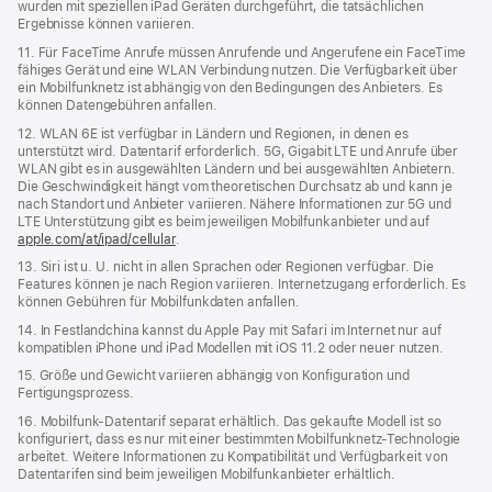
wurden mit speziellen iPad Geräten durchgeführt, die tatsächlichen
Ergebnisse können variieren.
11. Für FaceTime Anrufe müssen Anrufende und Angerufene ein FaceTime
fähiges Gerät und eine WLAN Verbindung nutzen. Die Verfügbarkeit über
ein Mobilfunknetz ist abhängig von den Bedingungen des Anbieters. Es
können Datengebühren anfallen.
12. WLAN 6E ist verfügbar in Ländern und Regionen, in denen es
unterstützt wird. Datentarif erforderlich. 5G, Gigabit LTE und Anrufe über
WLAN gibt es in ausgewählten Ländern und bei ausgewählten Anbietern.
Die Geschwindigkeit hängt vom theoretischen Durchsatz ab und kann je
nach Standort und Anbieter variieren. Nähere Informationen zur 5G und
LTE Unterstützung gibt es beim jeweiligen Mobilfunkanbieter und auf
apple.com/at/ipad/cellular
.
13. Siri ist u. U. nicht in allen Sprachen oder Regionen verfügbar. Die
Features können je nach Region variieren. Internetzugang erforderlich. Es
können Gebühren für Mobilfunkdaten anfallen.
14. In Festlandchina kannst du Apple Pay mit Safari im Internet nur auf
kompatiblen iPhone und iPad Modellen mit iOS 11.2 oder neuer nutzen.
15. Größe und Gewicht variieren abhängig von Konfiguration und
Fertigungsprozess.
16. Mobilfunk-Datentarif separat erhältlich. Das gekaufte Modell ist so
konfiguriert, dass es nur mit einer bestimmten Mobilfunknetz-Technologie
arbeitet. Weitere Informationen zu Kompatibilität und Verfügbarkeit von
Datentarifen sind beim jeweiligen Mobilfunkanbieter erhältlich.