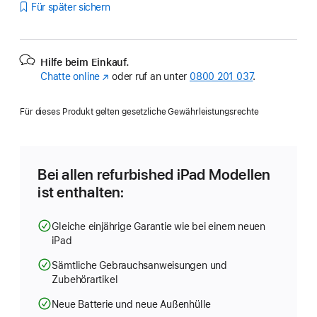
Für später sichern
Hilfe beim Einkauf.
Chatte online
(Öffnet
oder ruf an unter
0800 201 037
.
ein
neues
Für dieses Produkt gelten gesetzliche Gewährleistungsrechte
Fenster)
Bei allen refurbished iPad Modellen
ist enthalten:
Gleiche einjährige Garantie wie bei einem neuen
iPad
Sämtliche Gebrauchsanweisungen und
Zubehörartikel
Neue Batterie und neue Außenhülle