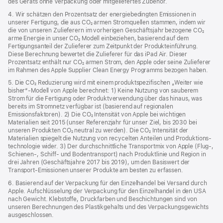
des Geräts ohne Verpackung oder mitgeliefertes Zubehör.
4. Wir schätzen den Prozentsatz der energiebedingten Emissionen in
unserer Fertigung, die aus CO₂ armen Stromquellen stammen, indem wir
die von unseren Zulieferern im vorherigen Geschäftsjahr bezogene CO₂
arme Energie in unser CO₂ Modell einbeziehen, basierend auf dem
Fertigungsanteil der Zulieferer zum Zeitpunkt der Produkt­einführung.
Diese Berechnung bewertet die Zulieferer für das iPad Air. Dieser
Prozentsatz enthält nur CO₂ armen Strom, den Apple oder seine Zulieferer
im Rahmen des Apple Supplier Clean Energy Programms bezogen haben.
5. Die CO₂ Reduzierung wird mit einem produktspezifischen „Weiter wie
bisher“-Modell von Apple berechnet: 1) Keine Nutzung von sauberem
Strom für die Fertigung oder Produktverwendung über das hinaus, was
bereits im Stromnetz verfügbar ist (basierend auf regionalen
Emissionsfaktoren). 2) Die CO₂ Intensität von Apple bei wichtigen
Materialien seit 2015 (unser Referenzjahr für unser Ziel, bis 2030 bei
unseren Produkten CO₂ neutral zu werden). Die CO₂ Intensität der
Materialien spiegelt die Nutzung von recycelten Anteilen und Produktions­
technologie wider. 3) Der durchschnittliche Transportmix von Apple (Flug‑,
Schienen‑, Schiff‑ und Bodentransport) nach Produktlinie und Region in
drei Jahren (Geschäftsjahre 2017 bis 2019), um den Basiswert der
Transport-Emissionen unserer Produkte am besten zu erfassen.
6. Basierend auf der Verpackung für den Einzelhandel bei Versand durch
Apple. Aufschlüsselung der Verpackung für den Einzelhandel in den USA
nach Gewicht. Klebstoffe, Druckfarben und Beschichtungen sind von
unseren Berechnungen des Plastikgehalts und des Verpackungs­gewichts
ausgeschlossen.