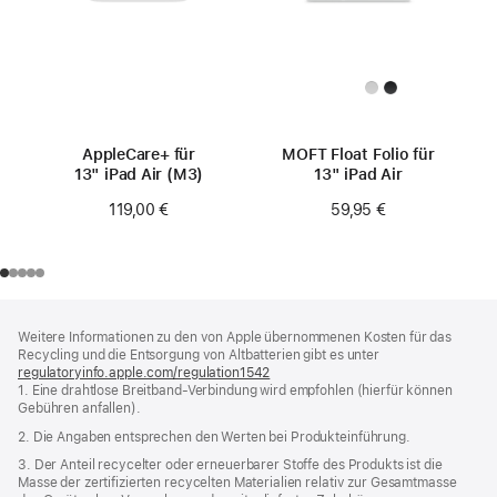
AppleCare+ für
MOFT Float Folio für
13" iPad Air (M3)
13" iPad Air
119,00 €
59,95 €
Footer
Fußnoten
Weitere Informationen zu den von Apple übernommenen Kosten für das
Recycling und die Entsorgung von Altbatterien gibt es unter
regulatoryinfo.apple.com/regulation1542
(öffnet
1. Eine drahtlose Breitband-Verbindung wird empfohlen (hierfür können
ein
Gebühren anfallen).
neues
Fenster)
2. Die Angaben entsprechen den Werten bei Produkteinführung.
3. Der Anteil recycelter oder erneuerbarer Stoffe des Produkts ist die
Masse der zertifizierten recycelten Materialien relativ zur Gesamtmasse