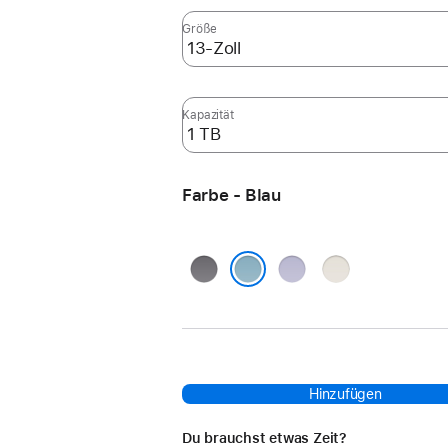
Größe
Kapazität
Farbe - Blau
Space Grau
Violett
Polarstern
Blau
Hinzufügen
Du brauchst etwas Zeit?