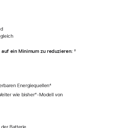
nd
gleich
auf ein Minimum zu reduzieren: ²
rbaren Energiequellen⁴
eiter wie bisher“-Modell von
der Batterie