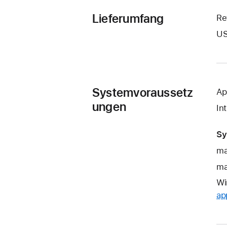
Lieferumfang
Re
US
Systemvoraussetz
Ap
ungen
In
Sy
ma
ma
Wi
ap