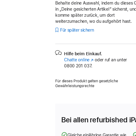
Behalte deine Auswahl, indem du dieses 
in „Deine gesicherten Artikel“ sicherst, un
komme später zurück, um dort
weiterzumachen, wo du aufgehört hast.
Für später sichern
Hilfe beim Einkauf.
Chatte online
(Öffnet
oder ruf an unter
0800 201 037.
ein
neues
Fenster)
Für dieses Produkt gelten gesetzliche
Gewährleistungsrechte
Bei allen refurbished i
Gleiche einjährige Garantie wie