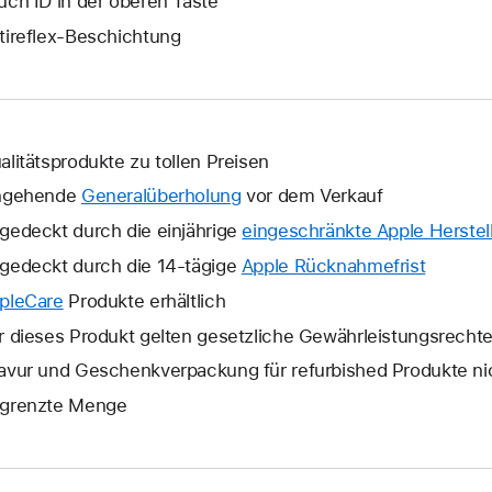
uch ID in der oberen Taste
tireflex-Beschichtung
alitätsprodukte zu tollen Preisen
ngehende
Generalüberholung
vor dem Verkauf
gedeckt durch die einjährige
eingeschränkte Apple Herstell
gedeckt durch die 14-tägige
Apple Rücknahmefrist
Ein
neues
pleCare
Ein
Produkte erhältlich
Fenster
neues
r dieses Produkt gelten gesetzliche Gewährleistungsrecht
wird
Fenster
avur und Geschenkverpackung für refurbished Produkte ni
geöffne
wird
grenzte Menge
geöffnet.