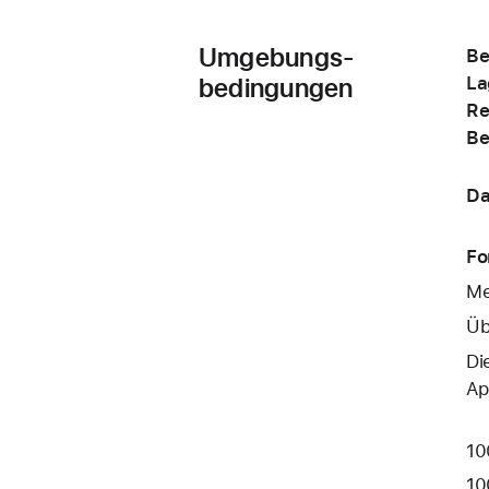
Umgebungs-
Be
bedingungen
La
Re
Be
Da
Fo
Me
Üb
Di
Ap
10
10