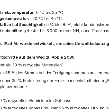
triebstemperatur:
0 °C bis 35 °C
gertemperatur:
‑20 °C bis 45 °C
lative Luftfeuchtigkeit:
5 % bis 95 %, nicht kondensiere
triebshöhe:
getestet bis 3.000 m über NN, ohne Druckaus
s iPad Air wurde entwickelt, um seine Umweltbelastung 
rtschritte auf dem Weg zu Apple 2030
hr als 30 % recycelte Materialien³
er 35 % des Stroms bei der Fertigung stammen aus erneue
e über 35 % Reduzierung der Emissionen wird mit einem „W
ple berechnet⁵
0 % recyceltes Aluminium im Gehäuse
0 % recyceltes Kobalt und über 95 % recyceltes Lithium in 