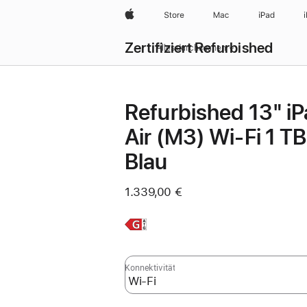
Apple
Store
Mac
iPad
Zertifiziert Refurbished
Alles durchsuchen
Refurbished 13" i
Air (M3) Wi‑Fi 1 TB
Blau
1.339,00 €
Weitere
Infos,
Konnektivität