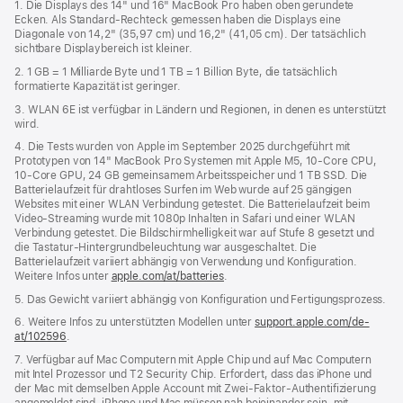
1. Die Displays des 14" und 16" MacBook Pro haben oben gerundete
ein
Ecken. Als Standard-Rechteck gemessen haben die Displays eine
neues
Diagonale von 14,2" (35,97 cm) und 16,2" (41,05 cm). Der tatsächlich
Fenster)
sichtbare Displaybereich ist kleiner.
2. 1 GB = 1 Milliarde Byte und 1 TB = 1 Billion Byte, die tatsächlich
formatierte Kapazität ist geringer.
3. WLAN 6E ist verfügbar in Ländern und Regionen, in denen es unterstützt
wird.
4. Die Tests wurden von Apple im September 2025 durchgeführt mit
Prototypen von 14" MacBook Pro Systemen mit Apple M5, 10‑Core CPU,
10‑Core GPU, 24 GB gemeinsamem Arbeitsspeicher und 1 TB SSD. Die
Batterielaufzeit für drahtloses Surfen im Web wurde auf 25 gängigen
Websites mit einer WLAN Verbindung getestet. Die Batterielaufzeit beim
Video-Streaming wurde mit 1080p Inhalten in Safari und einer WLAN
Verbindung getestet. Die Bildschirm­helligkeit war auf Stufe 8 gesetzt und
die Tastatur-Hintergrund­beleuchtung war ausgeschaltet. Die
Batterielaufzeit variiert abhängig von Verwendung und Konfiguration.
Weitere Infos unter
apple.com/at/batteries
.
5. Das Gewicht variiert abhängig von Konfiguration und Fertigungsprozess.
6. Weitere Infos zu unterstützten Modellen unter
support.apple.com/de-
at/102596
.
7. Verfügbar auf Mac Computern mit Apple Chip und auf Mac Computern
mit Intel Prozessor und T2 Security Chip. Erfordert, dass das iPhone und
der Mac mit demselben Apple Account mit Zwei-Faktor-Authentifizierung
angemeldet sind. iPhone und Mac müssen nah beieinander sein, mit