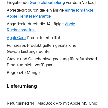
Eingehende
Generalüberholung
vor dem Verkauf
Abgedeckt durch die einjährige
eingeschränkte
Apple Herstellergarantie
Ein
neues
Abgedeckt durch die 14-tägige
Apple
Fenster
Rücknahmefrist
Ein
wird
neues
AppleCare
Ein
Produkte erhältlich
geöffnet.
Fenster
neues
Für dieses Produkt gelten gesetzliche
wird
Fenster
Gewährleistungsrechte
geöffnet.
wird
Gravur und Geschenkverpackung für refurbished
geöffnet.
Produkte nicht verfügbar
Begrenzte Menge
Lieferumfang
Refurbished 14" MacBook Pro mit Apple M5 Chip