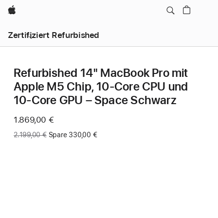
Apple
Zertifiziert Refurbished
Refurbished 14" MacBook Pro mit
Apple M5 Chip, 10‑Core CPU und
10‑Core GPU – Space Schwarz
Jetzt
1.869,00 €
Vorher:
2.199,00 €
Spare 330,00 €