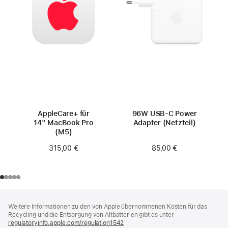
AppleCare+ für
96W USB‑C Power
14" MacBook Pro
Adapter (Netzteil)
(M5)
85,00 €
315,00 €
Footer
Fußnoten
Weitere Informationen zu den von Apple übernommenen Kosten für das
Recycling und die Entsorgung von Altbatterien gibt es unter
regulatoryinfo.apple.com/regulation1542
(öffnet