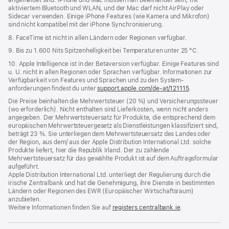
aktiviertem Bluetooth und WLAN, und der Mac darf nicht AirPlay oder
Sidecar verwenden. Einige iPhone Features (wie Kamera und Mikrofon)
sind nicht kompatibel mit der iPhone Synchronisierung.
8. FaceTime ist nicht in allen Ländern oder Regionen verfügbar.
9. Bis zu 1.600 Nits Spitzenhelligkeit bei Temperaturen unter 25 °C.
10. Apple Intelligence ist in der Betaversion verfügbar. Einige Features sind
u. U. nicht in allen Regionen oder Sprachen verfügbar. Informationen zur
Verfügbarkeit von Features und Sprachen und zu den System­
anforderungen findest du unter
support.apple.com/de-at/121115
.
Die Preise beinhalten die Mehrwertsteuer (20 %) und Versicherungssteuer
(wo erforderlich). Nicht enthalten sind Lieferkosten, wenn nicht anders
angegeben. Der Mehrwertsteuersatz für Produkte, die entsprechend dem
europäischen Mehrwertsteuergesetz als Dienstleistungen klassifiziert sind,
beträgt 23 %. Sie unterliegen dem Mehrwertsteuersatz des Landes oder
der Region, aus dem/ aus der Apple Distribution International Ltd. solche
Produkte liefert, hier die Republik Irland. Der zu zahlende
Mehrwertsteuersatz für das gewählte Produkt ist auf dem Auftragsformular
aufgeführt.
Apple Distribution International Ltd. unterliegt der Regulierung durch die
irische Zentralbank und hat die Genehmigung, ihre Dienste in bestimmten
Ländern oder Regionen des EWR (Europäischer Wirtschaftsraum)
anzubieten.
Weitere Informationen finden Sie auf
registers.centralbank.ie
(Öffnet
.
ein
neues