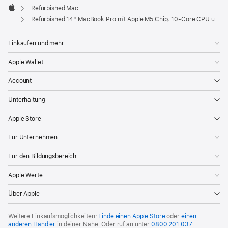
Fenster)
Refurbished Mac
Apple
Refurbished 14" MacBook Pro mit Apple M5 Chip, 10‑Core CPU und 10‑Core GPU – Space Schwarz
Einkaufen und mehr
Apple Wallet
Account
Unterhaltung
Apple Store
Für Unternehmen
Für den Bildungsbereich
Apple Werte
Über Apple
Weitere Einkaufsmöglichkeiten:
Finde einen Apple Store
oder
einen
anderen Händler
in deiner Nähe. Oder
ruf an unter
0800 201 037
.