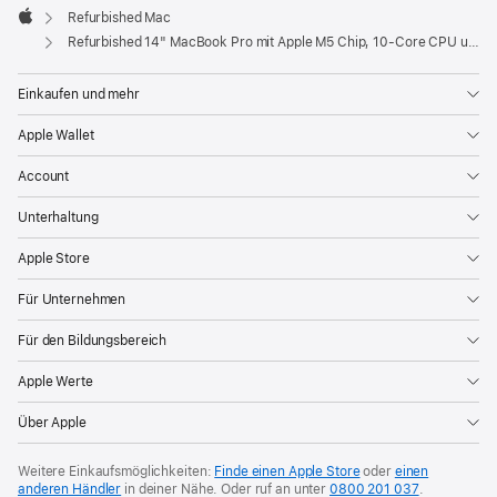
Fenster)
Refurbished Mac
Apple
Refurbished 14" MacBook Pro mit Apple M5 Chip, 10‑Core CPU und 10‑Core GPU – Space Schwarz
Einkaufen und mehr
Apple Wallet
Account
Unterhaltung
Apple Store
Für Unternehmen
Für den Bildungsbereich
Apple Werte
Über Apple
Weitere Einkaufsmöglichkeiten:
Finde einen Apple Store
oder
einen
anderen Händler
in deiner Nähe. Oder
ruf an unter
0800 201 037
.