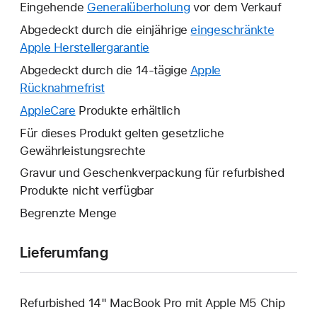
Eingehende
Generalüberholung
vor dem Verkauf
Abgedeckt durch die einjährige
eingeschränkte
Apple Herstellergarantie
Ein
neues
Abgedeckt durch die 14-tägige
Apple
Fenster
Rücknahmefrist
Ein
wird
neues
AppleCare
Ein
Produkte erhältlich
geöffnet.
Fenster
neues
Für dieses Produkt gelten gesetzliche
wird
Fenster
Gewährleistungsrechte
geöffnet.
wird
Gravur und Geschenkverpackung für refurbished
geöffnet.
Produkte nicht verfügbar
Begrenzte Menge
Lieferumfang
Refurbished 14" MacBook Pro mit Apple M5 Chip