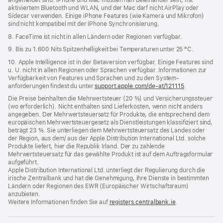
aktiviertem Bluetooth und WLAN, und der Mac darf nicht AirPlay oder
Sidecar verwenden. Einige iPhone Features (wie Kamera und Mikrofon)
sind nicht kompatibel mit der iPhone Synchronisierung.
8. FaceTime ist nicht in allen Ländern oder Regionen verfügbar.
9. Bis zu 1.600 Nits Spitzenhelligkeit bei Temperaturen unter 25 °C.
10. Apple Intelligence ist in der Betaversion verfügbar. Einige Features sind
u. U. nicht in allen Regionen oder Sprachen verfügbar. Informationen zur
Verfügbarkeit von Features und Sprachen und zu den System­
anforderungen findest du unter
support.apple.com/de-at/121115
.
Die Preise beinhalten die Mehrwertsteuer (20 %) und Versicherungssteuer
(wo erforderlich). Nicht enthalten sind Lieferkosten, wenn nicht anders
angegeben. Der Mehrwertsteuersatz für Produkte, die entsprechend dem
europäischen Mehrwertsteuergesetz als Dienstleistungen klassifiziert sind,
beträgt 23 %. Sie unterliegen dem Mehrwertsteuersatz des Landes oder
der Region, aus dem/ aus der Apple Distribution International Ltd. solche
Produkte liefert, hier die Republik Irland. Der zu zahlende
Mehrwertsteuersatz für das gewählte Produkt ist auf dem Auftragsformular
aufgeführt.
Apple Distribution International Ltd. unterliegt der Regulierung durch die
irische Zentralbank und hat die Genehmigung, ihre Dienste in bestimmten
Ländern oder Regionen des EWR (Europäischer Wirtschaftsraum)
anzubieten.
Weitere Informationen finden Sie auf
registers.centralbank.ie
(Öffnet
.
ein
neues