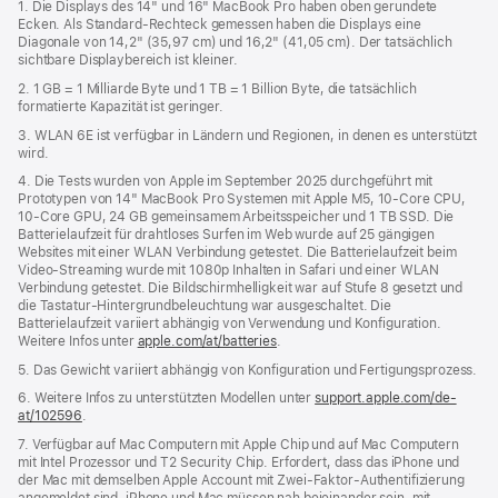
1. Die Displays des 14" und 16" MacBook Pro haben oben gerundete
ein
Ecken. Als Standard-Rechteck gemessen haben die Displays eine
neues
Diagonale von 14,2" (35,97 cm) und 16,2" (41,05 cm). Der tatsächlich
Fenster)
sichtbare Displaybereich ist kleiner.
2. 1 GB = 1 Milliarde Byte und 1 TB = 1 Billion Byte, die tatsächlich
formatierte Kapazität ist geringer.
3. WLAN 6E ist verfügbar in Ländern und Regionen, in denen es unterstützt
wird.
4. Die Tests wurden von Apple im September 2025 durchgeführt mit
Prototypen von 14" MacBook Pro Systemen mit Apple M5, 10‑Core CPU,
10‑Core GPU, 24 GB gemeinsamem Arbeitsspeicher und 1 TB SSD. Die
Batterielaufzeit für drahtloses Surfen im Web wurde auf 25 gängigen
Websites mit einer WLAN Verbindung getestet. Die Batterielaufzeit beim
Video-Streaming wurde mit 1080p Inhalten in Safari und einer WLAN
Verbindung getestet. Die Bildschirm­helligkeit war auf Stufe 8 gesetzt und
die Tastatur-Hintergrund­beleuchtung war ausgeschaltet. Die
Batterielaufzeit variiert abhängig von Verwendung und Konfiguration.
Weitere Infos unter
apple.com/at/batteries
.
5. Das Gewicht variiert abhängig von Konfiguration und Fertigungsprozess.
6. Weitere Infos zu unterstützten Modellen unter
support.apple.com/de-
at/102596
.
7. Verfügbar auf Mac Computern mit Apple Chip und auf Mac Computern
mit Intel Prozessor und T2 Security Chip. Erfordert, dass das iPhone und
der Mac mit demselben Apple Account mit Zwei-Faktor-Authentifizierung
angemeldet sind. iPhone und Mac müssen nah beieinander sein, mit