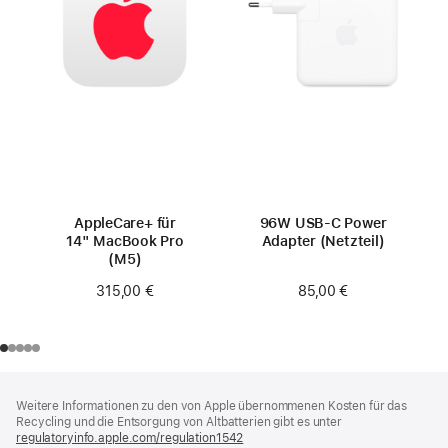
AppleCare+ für
96W USB‑C Power
14" MacBook Pro
Adapter (Netzteil)
(M5)
85,00 €
315,00 €
Footer
Fußnoten
Weitere Informationen zu den von Apple übernommenen Kosten für das
Recycling und die Entsorgung von Altbatterien gibt es unter
regulatoryinfo.apple.com/regulation1542
(öffnet