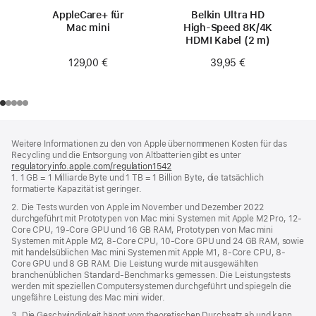
AppleCare+ für
Belkin Ultra HD
Mac mini
High-Speed 8K/4K
HDMI Kabel (2 m)
129,00 €
39,95 €
Footer
Fußnoten
Weitere Informationen zu den von Apple übernommenen Kosten für das
Recycling und die Entsorgung von Altbatterien gibt es unter
regulatoryinfo.apple.com/regulation1542
(öffnet
1. 1 GB = 1 Milliarde Byte und 1 TB = 1 Billion Byte, die tatsächlich
ein
formatierte Kapazität ist geringer.
neues
Fenster)
2. Die Tests wurden von Apple im November und Dezember 2022
durchgeführt mit Prototypen von Mac mini Systemen mit Apple M2 Pro, 12-
Core CPU, 19-Core GPU und 16 GB RAM, Prototypen von Mac mini
Systemen mit Apple M2, 8-Core CPU, 10-Core GPU und 24 GB RAM, sowie
mit handelsüblichen Mac mini Systemen mit Apple M1, 8-Core CPU, 8-
Core GPU und 8 GB RAM. Die Leistung wurde mit ausgewählten
branchenüblichen Standard-Benchmarks gemessen. Die Leistungstests
werden mit speziellen Computersystemen durchgeführt und spiegeln die
ungefähre Leistung des Mac mini wider.
3. Die Geschwindigkeit hängt vom theoretischen Durchsatz ab und kann