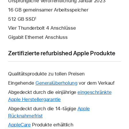
Ursprüngliche Veröffentlichung Januar 2023
16 GB gemeinsamer Arbeitsspeicher
512 GB SSD
1
Vier Thunderbolt 4 Anschlüsse
Gigabit Ethernet Anschluss
Zertifizierte refurbished Apple Produkte
Qualitätsprodukte zu tollen Preisen
Eingehende
Generalüberholung
vor dem Verkauf
Abgedeckt durch die einjährige
eingeschränkte
Apple Herstellergarantie
Ein
neues
Abgedeckt durch die 14-tägige
Apple
Fenster
Rücknahmefrist
Ein
wird
neues
AppleCare
Ein
Produkte erhältlich
geöffnet.