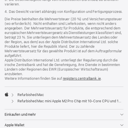
variieren.
4. Das Gewicht variiert abhängig von Konfiguration und Fertigungsprozess.
Die Preise beinhalten die Mehrwertsteuer (20 %) und Versicherungssteuer
(wo erforderlich). Nicht enthalten sind Lieferkosten, wenn nicht anders
angegeben. Der Mehrwertsteuersatz für Produkte, die entsprechend dem
europäischen Mehrwertsteuergesetz als Dienstleistungen klassifiziert sind,
beträgt 23 %. Sie unterliegen dem Mehrwertsteuersatz des Landes oder
der Region, aus dem/ aus der Apple Distribution International Ltd. solche
Produkte liefert, hier die Republik Irland. Der zu zahlende
Mehrwertsteuersatz für das gewählte Produkt ist auf dem Auftragsformular
aufgeführt.
Apple Distribution International Ltd. unterliegt der Regulierung durch die
irische Zentralbank und hat die Genehmigung, ihre Dienste in bestimmten
Ländern oder Regionen des EWR (Europäischer Wirtschaftsraum)
anzubieten.
Weitere Informationen finden Sie auf
registers.centralbank.ie
(Öffnet
.
ein
neues
Fenster)
Refurbished Mac
Apple
Refurbished Mac mini Apple M2 Pro Chip mit 10‑Core CPU und 16‑Core GPU
Einkaufen und mehr
Apple Wallet