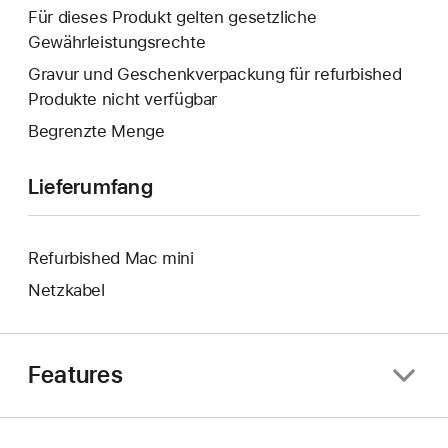
Fenster
neues
Für dieses Produkt gelten gesetzliche
wird
Fenster
Gewährleistungsrechte
geöffnet.
wird
Gravur und Geschenkverpackung für refurbished
geöffnet.
Produkte nicht verfügbar
Begrenzte Menge
Lieferumfang
Refurbished Mac mini
Netzkabel
Features