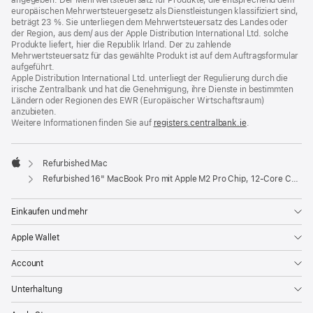
angegeben. Der Mehrwertsteuersatz für Produkte, die entsprechend dem
europäischen Mehrwertsteuergesetz als Dienstleistungen klassifiziert sind,
beträgt 23 %. Sie unterliegen dem Mehrwertsteuersatz des Landes oder
der Region, aus dem/ aus der Apple Distribution International Ltd. solche
Produkte liefert, hier die Republik Irland. Der zu zahlende
Mehrwertsteuersatz für das gewählte Produkt ist auf dem Auftragsformular
aufgeführt.
Apple Distribution International Ltd. unterliegt der Regulierung durch die
irische Zentralbank und hat die Genehmigung, ihre Dienste in bestimmten
Ländern oder Regionen des EWR (Europäischer Wirtschaftsraum)
anzubieten.
Weitere Informationen finden Sie auf
registers.centralbank.ie
(Öffnet
.
ein
neues
Fenster)
Refurbished Mac
Apple
Refurbished 16" MacBook Pro mit Apple M2 Pro Chip, 12‑Core CPU und 19‑Core GPU - Space Grau
Einkaufen und mehr
Apple Wallet
Account
Unterhaltung