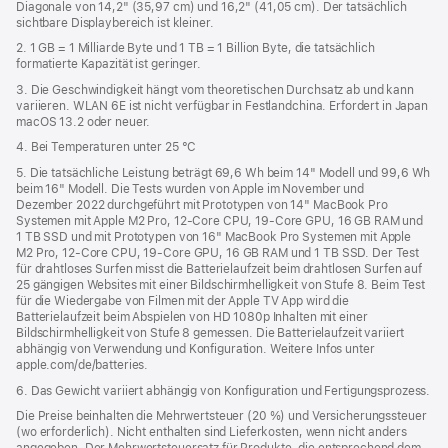
Diagonale von 14,2" (35,97 cm) und 16,2" (41,05 cm). Der tatsächlich
Fenster)
sichtbare Displaybereich ist kleiner.
2. 1 GB = 1 Milliarde Byte und 1 TB = 1 Billion Byte, die tatsächlich
formatierte Kapazität ist geringer.
3. Die Geschwindigkeit hängt vom theoretischen Durchsatz ab und kann
variieren. WLAN 6E ist nicht verfügbar in Festlandchina. Erfordert in Japan
macOS 13.2 oder neuer.
4. Bei Temperaturen unter 25 °C
5. Die tatsächliche Leistung beträgt 69,6 Wh beim 14" Modell und 99,6 Wh
beim 16" Modell. Die Tests wurden von Apple im November und
Dezember 2022 durchgeführt mit Prototypen von 14" MacBook Pro
Systemen mit Apple M2 Pro, 12‑Core CPU, 19‑Core GPU, 16 GB RAM und
1 TB SSD und mit Prototypen von 16" MacBook Pro Systemen mit Apple
M2 Pro, 12‑Core CPU, 19‑Core GPU, 16 GB RAM und 1 TB SSD. Der Test
für drahtloses Surfen misst die Batterielaufzeit beim drahtlosen Surfen auf
25 gängigen Websites mit einer Bildschirmhelligkeit von Stufe 8. Beim Test
für die Wiedergabe von Filmen mit der Apple TV App wird die
Batterielaufzeit beim Abspielen von HD 1080p Inhalten mit einer
Bildschirmhelligkeit von Stufe 8 gemessen. Die Batterielaufzeit variiert
abhängig von Verwendung und Konfiguration. Weitere Infos unter
apple.com/de/batteries.
6. Das Gewicht variiert abhängig von Konfiguration und Fertigungsprozess.
Die Preise beinhalten die Mehrwertsteuer (20 %) und Versicherungssteuer
(wo erforderlich). Nicht enthalten sind Lieferkosten, wenn nicht anders