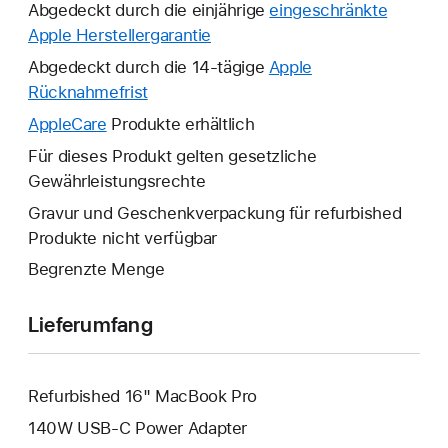
Abgedeckt durch die einjährige
eingeschränkte
Apple Herstellergarantie
Ein
neues
Abgedeckt durch die 14-tägige
Apple
Fenster
Rücknahmefrist
Ein
wird
neues
AppleCare
Ein
Produkte erhältlich
geöffnet.
Fenster
neues
Für dieses Produkt gelten gesetzliche
wird
Fenster
Gewährleistungsrechte
geöffnet.
wird
Gravur und Geschenkverpackung für refurbished
geöffnet.
Produkte nicht verfügbar
Begrenzte Menge
Lieferumfang
Refurbished 16" MacBook Pro
140W USB‑C Power Adapter