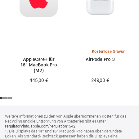
Kostenlose Gravur
AppleCare+ für
AirPods Pro 3
16" MacBook Pro
(M2)
249,00 €
445,00 €
Footer
Fußnoten
Weitere Informationen zu den von Apple übernommenen Kosten für das
Recycling und die Entsorgung von Altbatterien gibt es unter
regulatoryinfo.apple.com/regulation1542
(öffnet
1. Die Displays des 14" und 16" MacBook Pro haben oben gerundete
ein
Ecken. Als Standard-Rechteck gemessen haben die Displays eine
neues