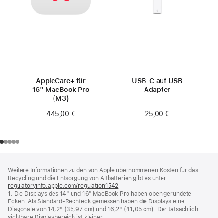
AppleCare+ für
USB‑C auf USB
16" MacBook Pro
Adapter
(M3)
25,00 €
445,00 €
Footer
Fußnoten
Weitere Informationen zu den von Apple übernommenen Kosten für das
Recycling und die Entsorgung von Altbatterien gibt es unter
regulatoryinfo.apple.com/regulation1542
(öffnet
1. Die Displays des 14" und 16" MacBook Pro haben oben gerundete
ein
Ecken. Als Standard-Rechteck gemessen haben die Displays eine
neues
Diagonale von 14,2" (35,97 cm) und 16,2" (41,05 cm). Der tatsächlich
Fenster)
sichtbare Displaybereich ist kleiner.