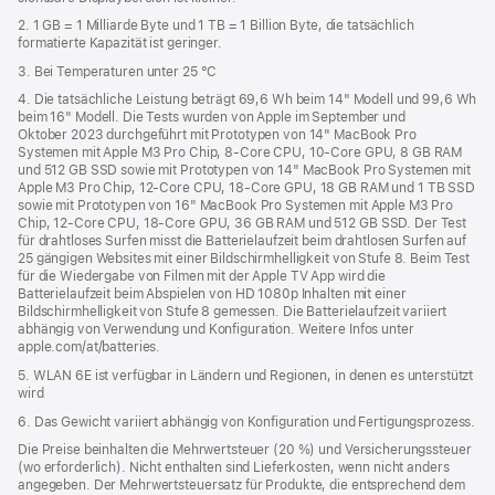
2. 1 GB = 1 Milliarde Byte und 1 TB = 1 Billion Byte, die tatsächlich
formatierte Kapazität ist geringer.
3. Bei Temperaturen unter 25 °C
4. Die tatsächliche Leistung beträgt 69,6 Wh beim 14" Modell und 99,6 Wh
beim 16" Modell. Die Tests wurden von Apple im September und
Oktober 2023 durchgeführt mit Prototypen von 14" MacBook Pro
Systemen mit Apple M3 Pro Chip, 8‑Core CPU, 10‑Core GPU, 8 GB RAM
und 512 GB SSD sowie mit Prototypen von 14" MacBook Pro Systemen mit
Apple M3 Pro Chip, 12‑Core CPU, 18‑Core GPU, 18 GB RAM und 1 TB SSD
sowie mit Prototypen von 16" MacBook Pro Systemen mit Apple M3 Pro
Chip, 12‑Core CPU, 18‑Core GPU, 36 GB RAM und 512 GB SSD. Der Test
für drahtloses Surfen misst die Batterielaufzeit beim drahtlosen Surfen auf
25 gängigen Websites mit einer Bildschirmhelligkeit von Stufe 8. Beim Test
für die Wiedergabe von Filmen mit der Apple TV App wird die
Batterielaufzeit beim Abspielen von HD 1080p Inhalten mit einer
Bildschirmhelligkeit von Stufe 8 gemessen. Die Batterielaufzeit variiert
abhängig von Verwendung und Konfiguration. Weitere Infos unter
apple.com/at/batteries.
5. WLAN 6E ist verfügbar in Ländern und Regionen, in denen es unterstützt
wird
6. Das Gewicht variiert abhängig von Konfiguration und Fertigungsprozess.
Die Preise beinhalten die Mehrwertsteuer (20 %) und Versicherungssteuer
(wo erforderlich). Nicht enthalten sind Lieferkosten, wenn nicht anders
angegeben. Der Mehrwertsteuersatz für Produkte, die entsprechend dem