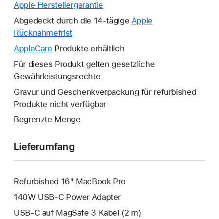
Apple Herstellergarantie
Ein
neues
Abgedeckt durch die 14-tägige
Apple
Fenster
Rücknahmefrist
Ein
wird
neues
AppleCare
Ein
Produkte erhältlich
geöffnet.
Fenster
neues
Für dieses Produkt gelten gesetzliche
wird
Fenster
Gewährleistungsrechte
geöffnet.
wird
Gravur und Geschenkverpackung für refurbished
geöffnet.
Produkte nicht verfügbar
Begrenzte Menge
Lieferumfang
Refurbished 16" MacBook Pro
140W USB‑C Power Adapter
USB‑C auf MagSafe 3 Kabel (2 m)