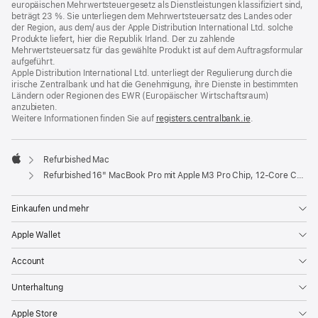
europäischen Mehrwertsteuergesetz als Dienstleistungen klassifiziert sind,
beträgt 23 %. Sie unterliegen dem Mehrwertsteuersatz des Landes oder
der Region, aus dem/ aus der Apple Distribution International Ltd. solche
Produkte liefert, hier die Republik Irland. Der zu zahlende
Mehrwertsteuersatz für das gewählte Produkt ist auf dem Auftragsformular
aufgeführt.
Apple Distribution International Ltd. unterliegt der Regulierung durch die
irische Zentralbank und hat die Genehmigung, ihre Dienste in bestimmten
Ländern oder Regionen des EWR (Europäischer Wirtschaftsraum)
anzubieten.
Weitere Informationen finden Sie auf
registers.centralbank.ie
(Öffnet
.
ein
neues
Fenster)
Refurbished Mac
Apple
Refurbished 16" MacBook Pro mit Apple M3 Pro Chip, 12‑Core CPU und 18‑Core GPU - Silber
Einkaufen und mehr
Apple Wallet
Account
Unterhaltung
Apple Store