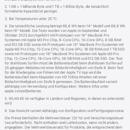
2. 1 GB = 1 Milliarde Byte und 1 TB = 1 Billion Byte, die tatsächlich
formatierte Kapazität ist geringer.
3. Bei Temperaturen unter 25 °C
4. Die tatsächliche Leistung beträgt 69,6 Wh beim 14" Modell und 99,6 Wh
beim 16" Modell. Die Tests wurden von Apple im September und
Oktober 2023 durchgeführt mit Prototypen von 14" MacBook Pro
Systemen mit Apple M3 Pro Chip, 8‑Core CPU, 10‑Core GPU, 8 GB RAM
und 512 GB SSD sowie mit Prototypen von 14" MacBook Pro Systemen mit
Apple M3 Pro Chip, 12‑Core CPU, 18‑Core GPU, 18 GB RAM und 1 TB SSD
sowie mit Prototypen von 16" MacBook Pro Systemen mit Apple M3 Pro
Chip, 12‑Core CPU, 18‑Core GPU, 36 GB RAM und 512 GB SSD. Der Test
für drahtloses Surfen misst die Batterielaufzeit beim drahtlosen Surfen auf
25 gängigen Websites mit einer Bildschirmhelligkeit von Stufe 8. Beim Test
für die Wiedergabe von Filmen mit der Apple TV App wird die
Batterielaufzeit beim Abspielen von HD 1080p Inhalten mit einer
Bildschirmhelligkeit von Stufe 8 gemessen. Die Batterielaufzeit variiert
abhängig von Verwendung und Konfiguration. Weitere Infos unter
apple.com/at/batteries.
5. WLAN 6E ist verfügbar in Ländern und Regionen, in denen es unterstützt
wird
6. Das Gewicht variiert abhängig von Konfiguration und Fertigungsprozess.
Die Preise beinhalten die Mehrwertsteuer (20 %) und Versicherungssteuer
(wo erforderlich). Nicht enthalten sind Lieferkosten, wenn nicht anders
angegeben. Der Mehrwertsteuersatz für Produkte, die entsprechend dem