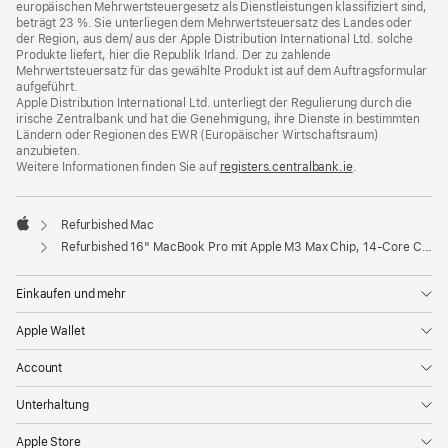
europäischen Mehrwertsteuergesetz als Dienstleistungen klassifiziert sind,
beträgt 23 %. Sie unterliegen dem Mehrwertsteuersatz des Landes oder
der Region, aus dem/ aus der Apple Distribution International Ltd. solche
Produkte liefert, hier die Republik Irland. Der zu zahlende
Mehrwertsteuersatz für das gewählte Produkt ist auf dem Auftragsformular
aufgeführt.
Apple Distribution International Ltd. unterliegt der Regulierung durch die
irische Zentralbank und hat die Genehmigung, ihre Dienste in bestimmten
Ländern oder Regionen des EWR (Europäischer Wirtschaftsraum)
anzubieten.
Weitere Informationen finden Sie auf
registers.centralbank.ie
(Öffnet
.
ein
neues
Fenster)
Refurbished Mac
Apple
Refurbished 16" MacBook Pro mit Apple M3 Max Chip, 14‑Core CPU und 30‑Core GPU - Silber
Einkaufen und mehr
Apple Wallet
Account
Unterhaltung
Apple Store