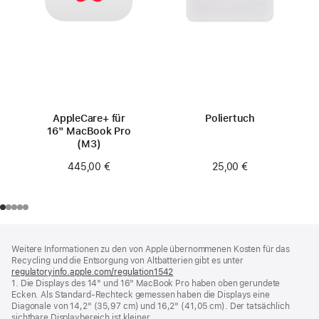
AppleCare+ für
Poliertuch
16" MacBook Pro
(M3)
25,00 €
445,00 €
Footer
Fußnoten
Weitere Informationen zu den von Apple übernommenen Kosten für das
Recycling und die Entsorgung von Altbatterien gibt es unter
regulatoryinfo.apple.com/regulation1542
(öffnet
1. Die Displays des 14" und 16" MacBook Pro haben oben gerundete
ein
Ecken. Als Standard-Rechteck gemessen haben die Displays eine
neues
Diagonale von 14,2" (35,97 cm) und 16,2" (41,05 cm). Der tatsächlich
Fenster)
sichtbare Displaybereich ist kleiner.