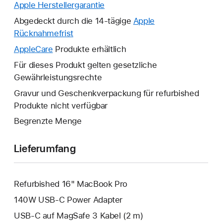
Apple Herstellergarantie
Ein
neues
Abgedeckt durch die 14-tägige
Apple
Fenster
Rücknahmefrist
Ein
wird
neues
AppleCare
Ein
Produkte erhältlich
geöffnet.
Fenster
neues
Für dieses Produkt gelten gesetzliche
wird
Fenster
Gewährleistungsrechte
geöffnet.
wird
Gravur und Geschenkverpackung für refurbished
geöffnet.
Produkte nicht verfügbar
Begrenzte Menge
Lieferumfang
Refurbished 16" MacBook Pro
140W USB‑C Power Adapter
USB‑C auf MagSafe 3 Kabel (2 m)