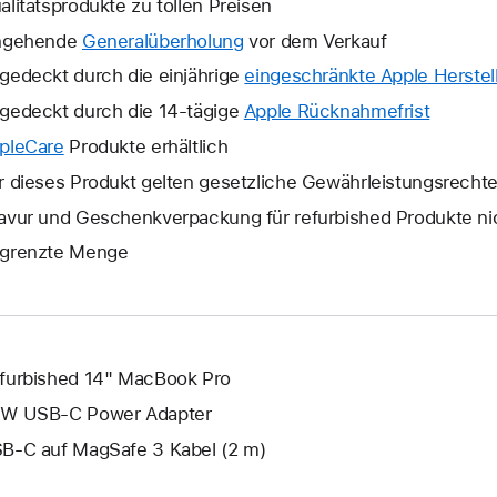
alitätsprodukte zu tollen Preisen
ngehende
Generalüberholung
vor dem Verkauf
gedeckt durch die einjährige
eingeschränkte Apple Herstell
gedeckt durch die 14-tägige
Apple Rücknahmefrist
Ein
neues
pleCare
Ein
Produkte erhältlich
Fenster
neues
r dieses Produkt gelten gesetzliche Gewährleistungsrecht
wird
Fenster
avur und Geschenkverpackung für refurbished Produkte ni
geöffne
wird
grenzte Menge
geöffnet.
furbished 14" MacBook Pro
W USB‑C Power Adapter
B‑C auf MagSafe 3 Kabel (2 m)