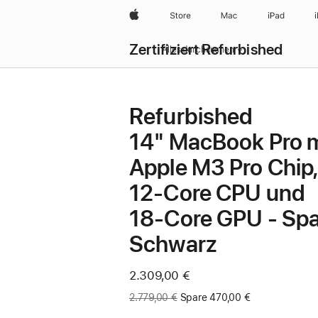
Apple
Store
Mac
iPad
Zertifiziert Refurbished
Alles durchsuchen
Refurbished
14" MacBook Pro m
Apple M3 Pro Chip,
12‑Core CPU und
18‑Core GPU - Sp
Schwarz
Jetzt
2.309,00 €
Vorher:
2.779,00 €
Spare 470,00 €