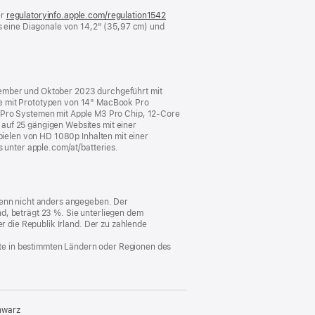
er
regulatoryinfo.apple.com/regulation1542
(öffnet
 eine Diagonale von 14,2" (35,97 cm) und
ein
neues
Fenster)
tember und Oktober 2023 durchgeführt mit
 mit Prototypen von 14" MacBook Pro
Pro Systemen mit Apple M3 Pro Chip, 12‑Core
auf 25 gängigen Websites mit einer
spielen von HD 1080p Inhalten mit einer
s unter apple.com/at/batteries.
 wenn nicht anders angegeben. Der
d, beträgt 23 %. Sie unterliegen dem
er die Republik Irland. Der zu zahlende
nste in bestimmten Ländern oder Regionen des
hwarz