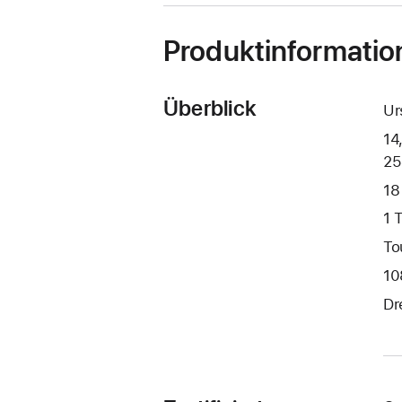
Produktinformatio
Überblick
Ur
14
25
18
1 
To
10
Dr