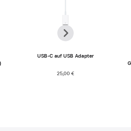
Zurück
Weiter
USB‑C auf USB Adapter
)
G
25,00 €