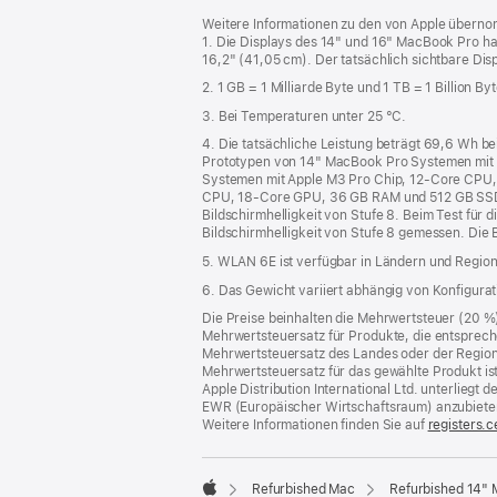
Footer
Fußnoten
Weitere Informationen zu den von Apple übernom
1. Die Displays des 14" und 16" MacBook Pro h
16,2" (41,05 cm). Der tatsächlich sichtbare Disp
2. 1 GB = 1 Milliarde Byte und 1 TB = 1 Billion Byt
3. Bei Temperaturen unter 25 °C.
4. Die tatsächliche Leistung beträgt 69,6 Wh 
Prototypen von 14" MacBook Pro Systemen mit
Systemen mit Apple M3 Pro Chip, 12‑Core CPU,
CPU, 18‑Core GPU, 36 GB RAM und 512 GB SSD. De
Bildschirmhelligkeit von Stufe 8. Beim Test für 
Bildschirmhelligkeit von Stufe 8 gemessen. Die 
5. WLAN 6E ist verfügbar in Ländern und Regione
6. Das Gewicht variiert abhängig von Konfigura
Die Preise beinhalten die Mehrwertsteuer (20 %
Mehrwertsteuersatz für Produkte, die entsprech
Mehrwertsteuersatz des Landes oder der Region, a
Mehrwertsteuersatz für das gewählte Produkt is
Apple Distribution International Ltd. unterlieg
EWR (Europäischer Wirtschaftsraum) anzubiete
Weitere Informationen finden Sie auf
registers.c
Refurbished Mac
Refurbished 14"