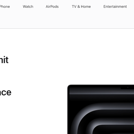
iPhone
Watch
AirPods
TV & Home
Entertainment
it
ace