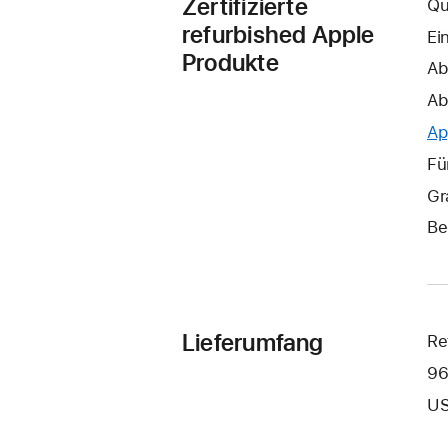
Zertifizierte
Qu
refurbished Apple
Ei
Produkte
Ab
Ab
Ap
Fü
Gr
Be
Lieferumfang
Re
96
US