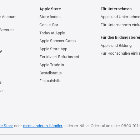
Apple Store
Für Unternehmen
e Account
Store finden
Apple und Unternehm
Genius Bar
Für Unternehmen eink
 Account
Today at Apple
Für den Bildungsbere
Apple Sommer Camp
Apple und Bildung
Apple Store App
g
Für Hochschulen eink
Zertifiziert Refurbished
Apple Trade In
Bestellstatus
Einkaufshilfe
e
s+
le Store
oder
einen anderen Händler
in deiner Nähe. Oder
ruf an unter
0800 201