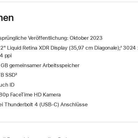
nen
sprüngliche Veröffentlichung: Oktober 2023
,2" Liquid Retina XDR Display (35,97 cm Diagonale);¹ 3024 
4 ppi
 GB gemeinsamer Arbeits­speicher
TB SSD²
uch ID
80p FaceTime HD Kamera
ei Thunderbolt 4 (USB‑C) Anschlüsse