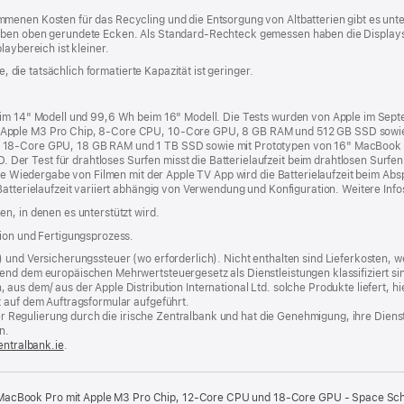
menen Kosten für das Recycling und die Entsorgung von Altbatterien gibt es unt
aben oben gerundete Ecken. Als Standard-Rechteck gemessen haben die Displays
laybereich ist kleiner.
e, die tatsächlich formatierte Kapazität ist geringer.
beim 14" Modell und 99,6 Wh beim 16" Modell. Die Tests wurden von Apple im Sep
 Apple M3 Pro Chip, 8‑Core CPU, 10‑Core GPU, 8 GB RAM und 512 GB SSD sowie
 18‑Core GPU, 18 GB RAM und 1 TB SSD sowie mit Prototypen von 16" MacBook 
r Test für drahtloses Surfen misst die Batterielaufzeit beim drahtlosen Surfen 
die Wiedergabe von Filmen mit der Apple TV App wird die Batterielaufzeit beim Ab
Batterielaufzeit variiert abhängig von Verwendung und Konfiguration. Weitere Info
n, in denen es unterstützt wird.
tion und Fertigungsprozess.
) und Versicherungssteuer (wo erforderlich). Nicht enthalten sind Lieferkosten,
end dem europäischen Mehrwertsteuergesetz als Dienstleistungen klassifiziert sin
us dem/ aus der Apple Distribution International Ltd. solche Produkte liefert, hi
t auf dem Auftragsformular aufgeführt.
t der Regulierung durch die irische Zentralbank und hat die Genehmigung, ihre Die
n.
entralbank.ie
(Öffnet
.
ein
neues
Fenster)
 MacBook Pro mit Apple M3 Pro Chip, 12‑Core CPU und 18‑Core GPU - Space Sc