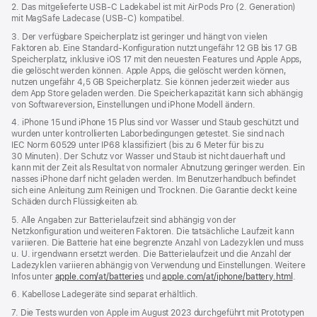
Fenster)
2. Das mitgelieferte USB‑C Ladekabel ist mit AirPods Pro (2. Generation)
mit MagSafe Ladecase (USB‑C) kompatibel.
3. Der verfügbare Speicherplatz ist geringer und hängt von vielen
Faktoren ab. Eine Standard-Konfiguration nutzt ungefähr 12 GB bis 17 GB
Speicherplatz, inklusive iOS 17 mit den neuesten Features und Apple Apps,
die gelöscht werden können. Apple Apps, die gelöscht werden können,
nutzen ungefähr 4,5 GB Speicher­platz. Sie können jederzeit wieder aus
dem App Store geladen werden. Die Speicherkapazität kann sich abhängig
von Softwareversion, Einstellungen und iPhone Modell ändern.
4. iPhone 15 und iPhone 15 Plus sind vor Wasser und Staub geschützt und
wurden unter kontrollierten Laborbedingungen getestet. Sie sind nach
IEC Norm 60529 unter IP68 klassifiziert (bis zu 6 Meter für bis zu
30 Minuten). Der Schutz vor Wasser und Staub ist nicht dauerhaft und
kann mit der Zeit als Resultat von normaler Abnutzung geringer werden. Ein
nasses iPhone darf nicht geladen werden. Im Benutzerhandbuch befindet
sich eine Anleitung zum Reinigen und Trocknen. Die Garantie deckt keine
Schäden durch Flüssigkeiten ab.
5. Alle Angaben zur Batterielaufzeit sind abhängig von der
Netzkonfiguration und weiteren Faktoren. Die tatsächliche Laufzeit kann
variieren. Die Batterie hat eine begrenzte Anzahl von Ladezyklen und muss
u. U. irgendwann ersetzt werden. Die Batterielaufzeit und die Anzahl der
Ladezyklen variieren abhängig von Verwendung und Einstellungen. Weitere
Infos unter
apple.com/at/batteries
und
apple.com/at/iphone/battery.html
.
6. Kabellose Ladegeräte sind separat erhältlich.
7. Die Tests wurden von Apple im August 2023 durchgeführt mit Prototypen