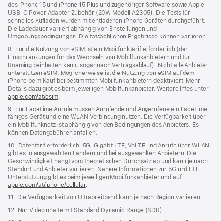
des iPhone 15 und iPhone 15 Plus und zugehöriger Software sowie Apple
USB‑C Power Adapter Zubehör (20W Modell A2305). Die Tests für
schnelles Aufladen wurden mit entladenen iPhone Geräten durchgeführt.
Die Ladedauer variiert abhängig von Einstellungen und
Umgebungsbedingungen. Die tatsächlichen Ergebnisse können variieren.
8. Für die Nutzung von eSIM ist ein Mobilfunktarif erforderlich (der
Einschränkungen für das Wechseln von Mobilfunkanbietern und für
Roaming beinhalten kann, sogar nach Vertragsablauf). Nicht alle Anbieter
unterstützen eSIM. Möglicherweise ist die Nutzung von eSIM auf dem
iPhone beim Kauf bei bestimmten Mobilfunkanbietern deaktiviert. Mehr
Details dazu gibt es beim jeweiligen Mobilfunkanbieter. Weitere Infos unter
apple.com/at/esim
.
9. Für FaceTime Anrufe müssen Anrufende und Angerufene ein FaceTime
fähiges Gerät und eine WLAN Verbindung nutzen. Die Verfügbarkeit über
ein Mobilfunknetz ist abhängig von den Bedingungen des Anbieters. Es
können Datengebühren anfallen.
10. Datentarif erforderlich. 5G, Gigabit LTE, VoLTE und Anrufe über WLAN
gibt es in ausgewählten Ländern und bei ausgewählten Anbietern. Die
Geschwindigkeit hängt vom theoretischen Durchsatz ab und kann je nach
Standort und Anbieter variieren. Nähere Informationen zur 5G und LTE
Unterstützung gibt es beim jeweiligen Mobilfunkanbieter und auf
apple.com/at/iphone/cellular
.
11. Die Verfügbarkeit von Ultrabreitband kann je nach Region variieren.
12. Nur Videoinhalte mit Standard Dynamic Range (SDR).