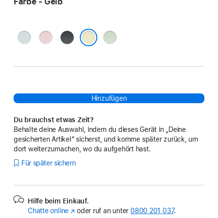
Farbe - Gelb
Blau
Pink
Schwarz
Grün
Gelb
Hinzufügen
Du brauchst etwas Zeit?
Behalte deine Auswahl, indem du dieses Gerät in „Deine
gesicherten Artikel“ sicherst, und komme später zurück, um
dort weiterzumachen, wo du aufgehört hast.
Für später sichern
Hilfe beim Einkauf.
Chatte online
(Öffnet
oder ruf an unter
0800 201 037
.