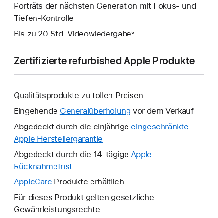
Porträts der nächsten Generation mit Fokus- und
Tiefen‑Kontrolle
Bis zu 20 Std. Video­wiedergabe⁵
Zertifizierte refurbished Apple Produkte
Qualitätsprodukte zu tollen Preisen
Eingehende
Generalüberholung
vor dem Verkauf
Abgedeckt durch die einjährige
eingeschränkte
Apple Herstellergarantie
Ein
neues
Abgedeckt durch die 14-tägige
Apple
Fenster
Rücknahmefrist
Ein
wird
neues
AppleCare
Ein
Produkte erhältlich
geöffnet.
Fenster
neues
Für dieses Produkt gelten gesetzliche
wird
Fenster
Gewährleistungsrechte
geöffnet.