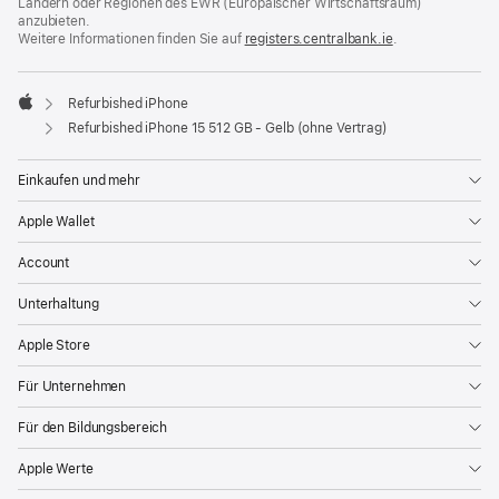
Ländern oder Regionen des EWR (Europäischer Wirtschaftsraum)
anzubieten.
Weitere Informationen finden Sie auf
registers.centralbank.ie
(Öffnet
.
ein
neues
Fenster)
Refurbished iPhone
Apple
Refurbished iPhone 15 512 GB - Gelb (ohne Vertrag)
Einkaufen und mehr
Apple Wallet
Account
Unterhaltung
Apple Store
Für Unternehmen
Für den Bildungsbereich
Apple Werte