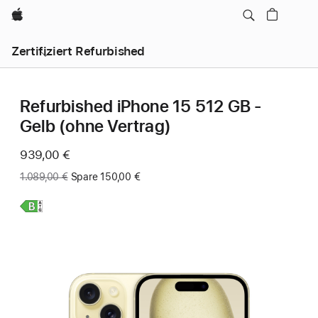
Apple
Zertifiziert Refurbished
Refurbished iPhone 15 512 GB -
Gelb (ohne Vertrag)
Jetzt
939,00 €
Vorher:
1.089,00 €
Spare 150,00 €
Weitere
Infos,