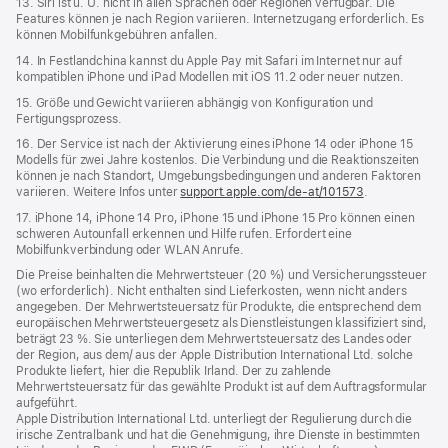
13. Siri ist u. U. nicht in allen Sprachen oder Regionen verfügbar. Die
Features können je nach Region variieren. Internetzugang erforderlich. Es
können Mobilfunkgebühren anfallen.
14. In Festlandchina kannst du Apple Pay mit Safari im Internet nur auf
kompatiblen iPhone und iPad Modellen mit iOS 11.2 oder neuer nutzen.
15. Größe und Gewicht variieren abhängig von Konfiguration und
Fertigungsprozess.
16. Der Service ist nach der Aktivierung eines iPhone 14 oder iPhone 15
Modells für zwei Jahre kostenlos. Die Verbindung und die Reaktionszeiten
können je nach Standort, Umgebungsbedingungen und anderen Faktoren
variieren. Weitere Infos unter
support.apple.com/de-at/101573
.
17. iPhone 14, iPhone 14 Pro, iPhone 15 und iPhone 15 Pro können einen
schweren Autounfall erkennen und Hilfe rufen. Erfordert eine
Mobilfunkverbindung oder WLAN Anrufe.
Die Preise beinhalten die Mehrwertsteuer (20 %) und Versicherungssteuer
(wo erforderlich). Nicht enthalten sind Lieferkosten, wenn nicht anders
angegeben. Der Mehrwertsteuersatz für Produkte, die entsprechend dem
europäischen Mehrwertsteuergesetz als Dienstleistungen klassifiziert sind,
beträgt 23 %. Sie unterliegen dem Mehrwertsteuersatz des Landes oder
der Region, aus dem/ aus der Apple Distribution International Ltd. solche
Produkte liefert, hier die Republik Irland. Der zu zahlende
Mehrwertsteuersatz für das gewählte Produkt ist auf dem Auftragsformular
aufgeführt.
Apple Distribution International Ltd. unterliegt der Regulierung durch die
irische Zentralbank und hat die Genehmigung, ihre Dienste in bestimmten