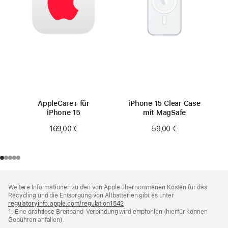
AppleCare+ für
iPhone 15 Clear Case
iPhone 15
mit MagSafe
169,00 €
59,00 €
Footer
Fußnoten
Weitere Informationen zu den von Apple übernommenen Kosten für das
Recycling und die Entsorgung von Altbatterien gibt es unter
regulatoryinfo.apple.com/regulation1542
(öffnet
1. Eine drahtlose Breitband-Verbindung wird empfohlen (hierfür können
ein
Gebühren anfallen).
neues