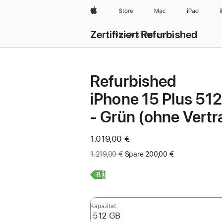
Apple
Store
Mac
iPad
Zertifiziert Refurbished
Alles durchsuchen
Refurbished
iPhone 15 Plus 51
- Grün (ohne Vertr
Jetzt
1.019,00 €
Vorher:
1.219,00 €
Spare 200,00 €
Weitere
Infos,
Kapazität