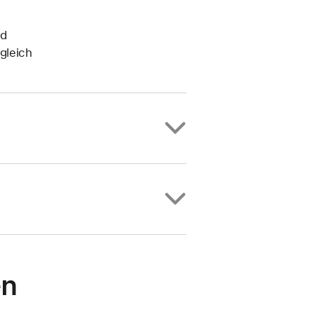
nd
gleich
en