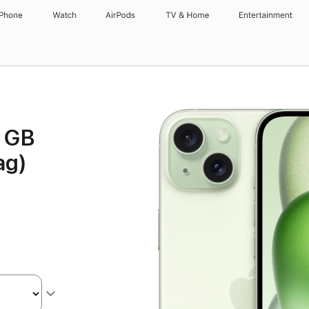
iPhone
Watch
AirPods
TV & Home
Entertainment
2 GB
ag)