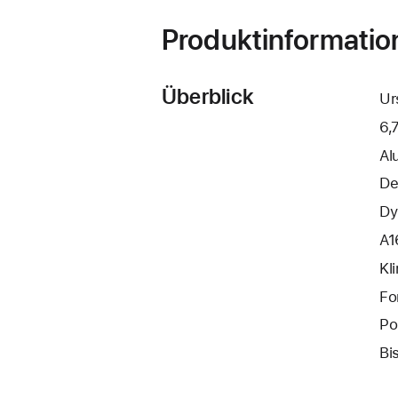
Produktinformatio
Überblick
Ur
6,
Al
De
Dy
A1
Kl
Fo
Po
Bi