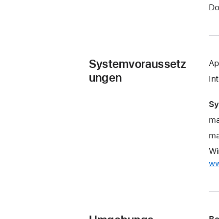
Do
Systemvoraussetz
Ap
ungen
In
Sy
ma
ma
Wi
ww
Be