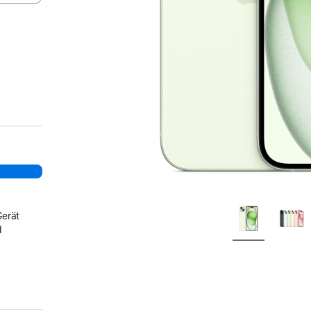
Gerät
d