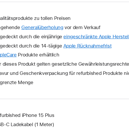
alitätsprodukte zu tollen Preisen
ngehende
Generalüberholung
vor dem Verkauf
gedeckt durch die einjährige
eingeschränkte Apple Herstell
gedeckt durch die 14-tägige
Apple Rücknahmefrist
Ein
neues
pleCare
Ein
Produkte erhältlich
Fenster
neues
r dieses Produkt gelten gesetzliche Gewährleistungsrecht
wird
Fenster
avur und Geschenkverpackung für refurbished Produkte ni
geöffne
wird
grenzte Menge
geöffnet.
furbished iPhone 15 Plus
B‑C Ladekabel (1 Meter)