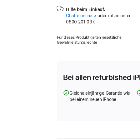
Hilfe beim Einkauf.
Chatte online
(Öffnet
oder ruf an unter
0800 201 037.
ein
neues
Fenster)
Für dieses Produkt gelten gesetzliche
Gewährleistungsrechte
Bei allen refurbished i
Gleiche einjährige Garantie wie
bei einem neuen iPhone