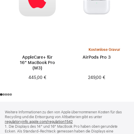
Kostenlose Gravur
AppleCare+ für
AirPods Pro 3
16" MacBook Pro
(M3)
249,00 €
445,00 €
Footer
Fußnoten
Weitere Informationen zu den von Apple übernommenen Kosten für das
Recycling und die Entsorgung von Altbatterien gibt es unter
regulatoryinfo.apple.com/regulation1542
(öffnet
1. Die Displays des 14" und 16" MacBook Pro haben oben gerundete
ein
Ecken. Als Standard-Rechteck gemessen haben die Displays eine
neues