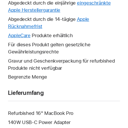
Abgedeckt durch die einjährige
eingeschränkte
Apple Herstellergarantie
Ein
neues
Abgedeckt durch die 14-tägige
Apple
Fenster
Rücknahmefrist
Ein
wird
neues
AppleCare
Ein
Produkte erhältlich
geöffnet.
Fenster
neues
Für dieses Produkt gelten gesetzliche
wird
Fenster
Gewährleistungsrechte
geöffnet.
wird
Gravur und Geschenkverpackung für refurbished
geöffnet.
Produkte nicht verfügbar
Begrenzte Menge
Lieferumfang
Refurbished 16" MacBook Pro
140W USB‑C Power Adapter