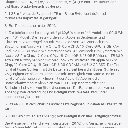
Diagonale von 14,2" (35,97 cm) und 16,2" (41,05 cm). Der tatsächlich
Fenster)
sichtbare Displaybereich ist kleiner.
2. 1 GB = 1 Milliarde Byte und 1 TB = 1 Billion Byte, die tatsächlich
formatierte Kapazität ist geringer.
3. Bei Temperaturen unter 25 °C
4. Die tatsächliche Leistung beträgt 69,6 Wh beim 14" Modell und 99,6 Wh
beim 16" Modell. Die Tests wurden von Apple im September und
Oktober 2023 durchgeführt mit Prototypen von 14" MacBook Pro
Systemen mit Apple M3 Pro Chip, 8‑Core CPU, 10‑Core GPU, 8 GB RAM
und 512 GB SSD sowie mit Prototypen von 14" MacBook Pro Systemen mit
Apple M3 Pro Chip, 12‑Core CPU, 18‑Core GPU, 18 GB RAM und 1 TB SSD
sowie mit Prototypen von 16" MacBook Pro Systemen mit Apple M3 Pro
Chip, 12‑Core CPU, 18‑Core GPU, 36 GB RAM und 512 GB SSD. Der Test
für drahtloses Surfen misst die Batterielaufzeit beim drahtlosen Surfen auf
25 gängigen Websites mit einer Bildschirmhelligkeit von Stufe 8. Beim Test
für die Wiedergabe von Filmen mit der Apple TV App wird die
Batterielaufzeit beim Abspielen von HD 1080p Inhalten mit einer
Bildschirmhelligkeit von Stufe 8 gemessen. Die Batterielaufzeit variiert
abhängig von Verwendung und Konfiguration. Weitere Infos unter
apple.com/at/batteries.
5. WLAN 6E ist verfügbar in Ländern und Regionen, in denen es unterstützt
wird
6. Das Gewicht variiert abhängig von Konfiguration und Fertigungsprozess.
Die Preise beinhalten die Mehrwertsteuer (20 %) und Versicherungssteuer