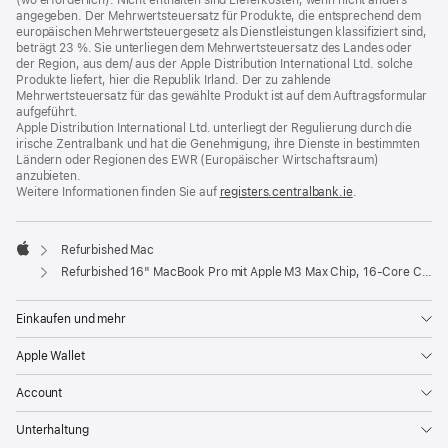
(wo erforderlich). Nicht enthalten sind Lieferkosten, wenn nicht anders
angegeben. Der Mehrwertsteuersatz für Produkte, die entsprechend dem
europäischen Mehrwertsteuergesetz als Dienstleistungen klassifiziert sind,
beträgt 23 %. Sie unterliegen dem Mehrwertsteuersatz des Landes oder
der Region, aus dem/ aus der Apple Distribution International Ltd. solche
Produkte liefert, hier die Republik Irland. Der zu zahlende
Mehrwertsteuersatz für das gewählte Produkt ist auf dem Auftragsformular
aufgeführt.
Apple Distribution International Ltd. unterliegt der Regulierung durch die
irische Zentralbank und hat die Genehmigung, ihre Dienste in bestimmten
Ländern oder Regionen des EWR (Europäischer Wirtschaftsraum)
anzubieten.
Weitere Informationen finden Sie auf
registers.centralbank.ie
(Öffnet
.
ein
neues
Fenster)
Refurbished Mac
Apple
Refurbished 16" MacBook Pro mit Apple M3 Max Chip, 16‑Core CPU und 40‑Core GPU - Space Schwarz
Einkaufen und mehr
Apple Wallet
Account
Unterhaltung