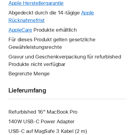
Apple Herstellergarantie
Ein
neues
Abgedeckt durch die 14-tägige
Apple
Fenster
Rücknahmefrist
Ein
wird
neues
AppleCare
Ein
Produkte erhältlich
geöffnet.
Fenster
neues
Für dieses Produkt gelten gesetzliche
wird
Fenster
Gewährleistungsrechte
geöffnet.
wird
Gravur und Geschenkverpackung für refurbished
geöffnet.
Produkte nicht verfügbar
Begrenzte Menge
Lieferumfang
Refurbished 16" MacBook Pro
140W USB‑C Power Adapter
USB‑C auf MagSafe 3 Kabel (2 m)