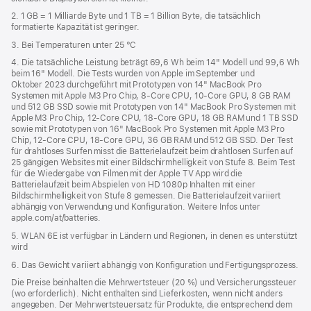
2. 1 GB = 1 Milliarde Byte und 1 TB = 1 Billion Byte, die tatsächlich
formatierte Kapazität ist geringer.
3. Bei Temperaturen unter 25 °C
4. Die tatsächliche Leistung beträgt 69,6 Wh beim 14" Modell und 99,6 Wh
beim 16" Modell. Die Tests wurden von Apple im September und
Oktober 2023 durchgeführt mit Prototypen von 14" MacBook Pro
Systemen mit Apple M3 Pro Chip, 8‑Core CPU, 10‑Core GPU, 8 GB RAM
und 512 GB SSD sowie mit Prototypen von 14" MacBook Pro Systemen mit
Apple M3 Pro Chip, 12‑Core CPU, 18‑Core GPU, 18 GB RAM und 1 TB SSD
sowie mit Prototypen von 16" MacBook Pro Systemen mit Apple M3 Pro
Chip, 12‑Core CPU, 18‑Core GPU, 36 GB RAM und 512 GB SSD. Der Test
für drahtloses Surfen misst die Batterielaufzeit beim drahtlosen Surfen auf
25 gängigen Websites mit einer Bildschirmhelligkeit von Stufe 8. Beim Test
für die Wiedergabe von Filmen mit der Apple TV App wird die
Batterielaufzeit beim Abspielen von HD 1080p Inhalten mit einer
Bildschirmhelligkeit von Stufe 8 gemessen. Die Batterielaufzeit variiert
abhängig von Verwendung und Konfiguration. Weitere Infos unter
apple.com/at/batteries.
5. WLAN 6E ist verfügbar in Ländern und Regionen, in denen es unterstützt
wird
6. Das Gewicht variiert abhängig von Konfiguration und Fertigungsprozess.
Die Preise beinhalten die Mehrwertsteuer (20 %) und Versicherungssteuer
(wo erforderlich). Nicht enthalten sind Lieferkosten, wenn nicht anders
angegeben. Der Mehrwertsteuersatz für Produkte, die entsprechend dem