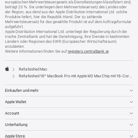
europäischen Mehrwertsteuergesetz als Dienstleistungen klassifiziert sind,
beträgt 23 %. Sie unterliegen dem Mehrwertsteuersatz des Landes oder
der Region, aus dem/ aus der Apple Distribution International Ltd. solche
Produkte liefert, hier die Republik Irland. Der zu zahlende
Mehrwertsteuersatz für das gewählte Produkt ist auf dem Auftragsformular
aufgeführt.
Apple Distribution International Ltd. unterliegt der Regulierung durch die
irische Zentralbank und hat die Genehmigung, ihre Dienste in bestimmten
Ländern oder Regionen des EWR (Europäischer Wirtschaftsraum)
anzubieten.
Weitere Informationen finden Sie auf
registers.centralbank.ie
(Öffnet
.
ein
neues
Fenster)
Refurbished Mac
Apple
Refurbished 16" MacBook Pro mit Apple M3 Max Chip mit 16‑Core CPU und 40‑Core GPU - Silber
Einkaufen und mehr
Apple Wallet
Account
Unterhaltung
Apple Store