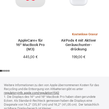
Kostenlose Gravur
AppleCare+ für
AirPods 4 mit Aktiver
16" MacBook Pro
Geräusch­unter­
(M3)
drückung
445,00 €
199,00 €
Footer
Fußnoten
Weitere Informationen zu den von Apple übernommenen Kosten für das
Recycling und die Entsorgung von Altbatterien gibt es unter
regulatoryinfo.apple.com/regulation1542
(öffnet
1. Die Displays des 14" und 16" MacBook Pro haben oben gerundete
ein
Ecken. Als Standard-Rechteck gemessen haben die Displays eine
neues
Diagonale von 14,2" (35,97 cm) und 16,2" (41,05 cm). Der tatsächlich
Fenster)
sichtbare Displaybereich ist kleiner.