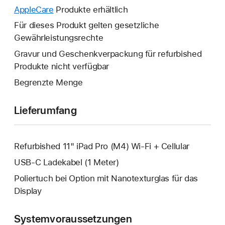
wird
neues
AppleCare
Ein
Produkte erhältlich
geöffnet.
Fenster
neues
Für dieses Produkt gelten gesetzliche
wird
Fenster
Gewährleistungsrechte
geöffnet.
wird
Gravur und Geschenkverpackung für refurbished
geöffnet.
Produkte nicht verfügbar
Begrenzte Menge
Lieferumfang
Refurbished 11" iPad Pro (M4) Wi‑Fi + Cellular
USB‑C Ladekabel (1 Meter)
Poliertuch bei Option mit Nanotexturglas für das
Display
Systemvoraussetzungen