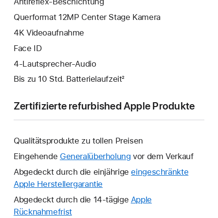
Antireflex-Beschichtung
Querformat 12MP Center Stage Kamera
4K Video­aufnahme
Face ID
4‑Lautsprecher-Audio
Bis zu 10 Std. Batterielaufzeit²
Zertifizierte refurbished Apple Produkte
Qualitätsprodukte zu tollen Preisen
Eingehende
Generalüberholung
vor dem Verkauf
Abgedeckt durch die einjährige
eingeschränkte
Apple Herstellergarantie
Ein
neues
Abgedeckt durch die 14-tägige
Apple
Fenster
Rücknahmefrist
Ein