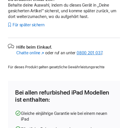
Behalte deine Auswahl, indem du dieses Gerät in „Deine
gesicherten Artikel“ sicherst, und komme später zurück, um
dort weiterzumachen, wo du aufgehört hast.
Für später sichern
Hilfe beim Einkauf.
Chatte online
(Öffnet
oder ruf an unter
0800 201 037
.
ein
neues
Für dieses Produkt gelten gesetzliche Gewährleistungsrechte
Fenster)
Bei allen refurbished iPad Modellen
ist enthalten:
Gleiche einjährige Garantie wie bei einem neuen
iPad