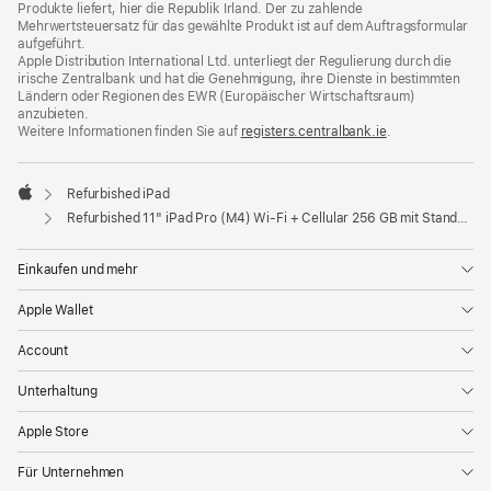
Produkte liefert, hier die Republik Irland. Der zu zahlende
Mehrwertsteuersatz für das gewählte Produkt ist auf dem Auftragsformular
aufgeführt.
Apple Distribution International Ltd. unterliegt der Regulierung durch die
irische Zentralbank und hat die Genehmigung, ihre Dienste in bestimmten
Ländern oder Regionen des EWR (Europäischer Wirtschaftsraum)
anzubieten.
Weitere Informationen finden Sie auf
registers.centralbank.ie
(Öffnet
.
ein
neues
Fenster)
Refurbished iPad
Apple
Refurbished 11" iPad Pro (M4) Wi‑Fi + Cellular 256 GB mit Standardglas - Space Schwarz
Einkaufen und mehr
Apple Wallet
Account
Unterhaltung
Apple Store
Für Unternehmen