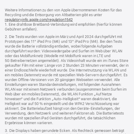
Footer
Fußnoten
Weitere Informationen zu den von Apple übernommenen Kosten für das
Recycling und die Entsorgung von Altbatterien gibt es unter
regulatoryinfo.apple.com/regulation1542
(öffnet
1. Eine drahtlose Breitband-Verbindung wird empfohlen (hierfür können
ein
Gebühren anfallen).
neues
Fenster)
2. Die Tests wurden von Apple im März und April 2024 durchgeführt mit
Prototypen des 11" iPad Pro (M4) und 13" iPad Pro (M4). Bei den Tests
wurde die Batterie vollständig entladen, wobei folgende Aufgaben
durchgeführt wurden: Videowiedergabe und Surfen im Web über WLAN
oder das Mobilfunknetz (Modelle mit Mobilfunk waren in LTE und
5G Betreibernetzen angemeldet). Als Videoinhalt wurde ein im iTunes Store
gekaufter Film mit einer Länge von 2 Stunden 23 Minuten verwendet, der in
einer Endlosschleife wiederholt wurde. Die Internetnutzung via WLAN und
ein mobiles Datennetz wurde mit speziellen Web-Servern durchgeführt. Es
wurden Offline-Versionen von 20 gängigen Webseiten verwendet. Alle
Einstellungen waren Standard­einstellungen, mit folgenden Ausnahmen:
WLAN war mit einem Netzwerk verbunden (ausgenommen beim Surfen im
Web über ein mobiles Datennetz), die WLAN Funktion „Auf Netze
hinweisen“ und die Funktion „Auto-Helligkeit“ waren deaktiviert, die
Helligkeit war auf 50 % eingestellt und die WPA2 Verschlüsselung war
aktiviert. Die Batterielaufzeit hängt von den Geräte-Einstellungen, der
Verwendung, dem Netzwerk und weiteren Faktoren ab. Die Batterietests
wurden mit speziellen iPad Geräten durchgeführt, die tatsächlichen
Ergebnisse können variieren.
3. Die Displays haben gerundete Ecken. Als Rechteck gemessen beträgt