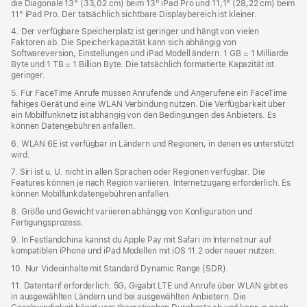
die Diagonale 13" (33,02 cm) beim 13" iPad Pro und 11,1" (28,22 cm) beim
11" iPad Pro. Der tatsächlich sichtbare Displaybereich ist kleiner.
4. Der verfügbare Speicherplatz ist geringer und hängt von vielen
Faktoren ab. Die Speicherkapazität kann sich abhängig von
Softwareversion, Einstellungen und iPad Modell ändern. 1 GB = 1 Milliarde
Byte und 1 TB = 1 Billion Byte. Die tatsächlich formatierte Kapazität ist
geringer.
5. Für FaceTime Anrufe müssen Anrufende und Angerufene ein FaceTime
fähiges Gerät und eine WLAN Verbindung nutzen. Die Verfügbarkeit über
ein Mobilfunknetz ist abhängig von den Bedingungen des Anbieters. Es
können Datengebühren anfallen.
6. WLAN 6E ist verfügbar in Ländern und Regionen, in denen es unterstützt
wird.
7. Siri ist u. U. nicht in allen Sprachen oder Regionen verfügbar. Die
Features können je nach Region variieren. Internetzugang erforderlich. Es
können Mobilfunkdaten­gebühren anfallen.
8. Größe und Gewicht variieren abhängig von Konfiguration und
Fertigungsprozess.
9. In Festlandchina kannst du Apple Pay mit Safari im Internet nur auf
kompatiblen iPhone und iPad Modellen mit iOS 11.2 oder neuer nutzen.
10. Nur Videoinhalte mit Standard Dynamic Range (SDR).
11. Datentarif erforderlich. 5G, Gigabit LTE und Anrufe über WLAN gibt es
in ausgewählten Ländern und bei ausgewählten Anbietern. Die