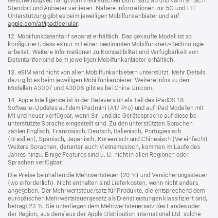
Geschwindigkeit hängt vom theoretischen Durchsatz ab und kann je nach
Standort und Anbieter variieren. Nähere Informationen zur 5G und LTE
Unterstützung gibt es beim jeweiligen Mobilfunkanbieter und auf
apple.com/at/ipad/cellular
.
12. Mobilfunkdatentarif separat erhältlich. Das gekaufte Modell ist so
konfiguriert, dass es nur mit einer bestimmten Mobilfunknetz-Technologie
arbeitet. Weitere Informationen zu Kompatibilität und Verfügbarkeit von
Datentarifen sind beim jeweiligen Mobilfunkanbieter erhältlich.
13. eSIM wird nicht von allen Mobilfunkanbietern unterstützt. Mehr Details
dazu gibt es beim jeweiligen Mobilfunk­anbieter. Weitere Infos zu den
Modellen A3007 und A3006 gibt es bei China Unicom.
14. Apple Intelligence ist in der Betaversion als Teil des iPadOS 18
Software-Updates auf dem iPad mini (A17 Pro) und auf iPad Modellen mit
M1 und neuer verfügbar, wenn Siri und die Gerätesprache auf dieselbe
unterstützte Sprache eingestellt sind. Zu den unterstützten Sprachen
zählen Englisch, Französisch, Deutsch, Italienisch, Portugiesisch
(Brasilien), Spanisch, Japanisch, Koreanisch und Chinesisch (Vereinfacht).
Weitere Sprachen, darunter auch Vietnamesisch, kommen im Laufe des
Jahres hinzu. Einige Features sind u. U. nicht in allen Regionen oder
Sprachen verfügbar.
Die Preise beinhalten die Mehrwertsteuer (20 %) und Versicherungssteuer
(wo erforderlich). Nicht enthalten sind Lieferkosten, wenn nicht anders
angegeben. Der Mehrwertsteuersatz für Produkte, die entsprechend dem
europäischen Mehrwertsteuergesetz als Dienstleistungen klassifiziert sind,
beträgt 23 %. Sie unterliegen dem Mehrwertsteuersatz des Landes oder
der Region, aus dem/ aus der Apple Distribution International Ltd. solche