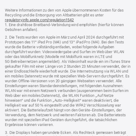
Footer
Fußnoten
Weitere Informationen zu den von Apple übernommenen Kosten für das
Recycling und die Entsorgung von Altbatterien gibt es unter
regulatoryinfo.apple.com/regulation1542
(öffnet
1. Eine drahtlose Breitband-Verbindung wird empfohlen (hierfür können
ein
Gebühren anfallen).
neues
Fenster)
2. Die Tests wurden von Apple im März und April 2024 durchgeführt mit
Prototypen des 11" iPad Pro (M4) und 13" iPad Pro (M4). Bei den Tests
wurde die Batterie vollständig entladen, wobei folgende Aufgaben
durchgeführt wurden: Videowiedergabe und Surfen im Web über WLAN
oder das Mobilfunknetz (Modelle mit Mobilfunk waren in LTE und
5G Betreibernetzen angemeldet). Als Videoinhalt wurde ein im iTunes Store
gekaufter Film mit einer Länge von 2 Stunden 23 Minuten verwendet, der in
einer Endlosschleife wiederholt wurde. Die Internetnutzung via WLAN und
ein mobiles Datennetz wurde mit speziellen Web-Servern durchgeführt. Es
wurden Offline-Versionen von 20 gängigen Webseiten verwendet. Alle
Einstellungen waren Standard­einstellungen, mit folgenden Ausnahmen:
WLAN war mit einem Netzwerk verbunden (ausgenommen beim Surfen im
Web über ein mobiles Datennetz), die WLAN Funktion „Auf Netze
hinweisen“ und die Funktion „Auto-Helligkeit“ waren deaktiviert, die
Helligkeit war auf 50 % eingestellt und die WPA2 Verschlüsselung war
aktiviert. Die Batterielaufzeit hängt von den Geräte-Einstellungen, der
Verwendung, dem Netzwerk und weiteren Faktoren ab. Die Batterietests
wurden mit speziellen iPad Geräten durchgeführt, die tatsächlichen
Ergebnisse können variieren.
3. Die Displays haben gerundete Ecken. Als Rechteck gemessen beträgt