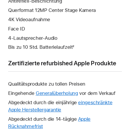
Antireflex-Beschichtung
Querformat 12MP Center Stage Kamera
4K Video­aufnahme
Face ID
4‑Lautsprecher-Audio
Bis zu 10 Std. Batterielaufzeit²
Zertifizierte refurbished Apple Produkte
Qualitätsprodukte zu tollen Preisen
Eingehende
Generalüberholung
vor dem Verkauf
Abgedeckt durch die einjährige
eingeschränkte
Apple Herstellergarantie
Ein
neues
Abgedeckt durch die 14-tägige
Apple
Fenster
Rücknahmefrist
Ein