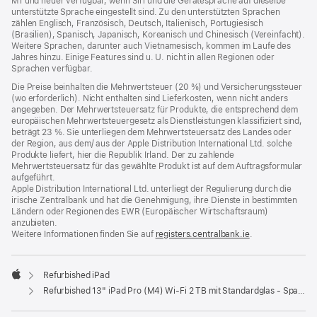
M1 und neuer verfügbar, wenn Siri und die Gerätesprache auf dieselbe
unterstützte Sprache eingestellt sind. Zu den unterstützten Sprachen
zählen Englisch, Französisch, Deutsch, Italienisch, Portugiesisch
(Brasilien), Spanisch, Japanisch, Koreanisch und Chinesisch (Vereinfacht).
Weitere Sprachen, darunter auch Vietnamesisch, kommen im Laufe des
Jahres hinzu. Einige Features sind u. U. nicht in allen Regionen oder
Sprachen verfügbar.
Die Preise beinhalten die Mehrwertsteuer (20 %) und Versicherungssteuer
(wo erforderlich). Nicht enthalten sind Lieferkosten, wenn nicht anders
angegeben. Der Mehrwertsteuersatz für Produkte, die entsprechend dem
europäischen Mehrwertsteuergesetz als Dienstleistungen klassifiziert sind,
beträgt 23 %. Sie unterliegen dem Mehrwertsteuersatz des Landes oder
der Region, aus dem/ aus der Apple Distribution International Ltd. solche
Produkte liefert, hier die Republik Irland. Der zu zahlende
Mehrwertsteuersatz für das gewählte Produkt ist auf dem Auftragsformular
aufgeführt.
Apple Distribution International Ltd. unterliegt der Regulierung durch die
irische Zentralbank und hat die Genehmigung, ihre Dienste in bestimmten
Ländern oder Regionen des EWR (Europäischer Wirtschaftsraum)
anzubieten.
Weitere Informationen finden Sie auf
registers.centralbank.ie
(Öffnet
.
ein
neues
Fenster)
Refurbished iPad
Apple
Refurbished 13" iPad Pro (M4) Wi‑Fi 2 TB mit Standardglas - Space Schwarz