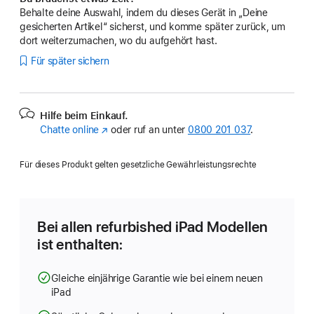
Behalte deine Auswahl, indem du dieses Gerät in „Deine
gesicherten Artikel“ sicherst, und komme später zurück, um
dort weiterzumachen, wo du aufgehört hast.
Für später sichern
Hilfe beim Einkauf.
Chatte online
(Öffnet
oder ruf an unter
0800 201 037
.
ein
neues
Für dieses Produkt gelten gesetzliche Gewährleistungsrechte
Fenster)
Bei allen refurbished iPad Modellen
ist enthalten:
Gleiche einjährige Garantie wie bei einem neuen
iPad