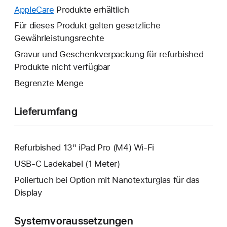
wird
neues
AppleCare
Ein
Produkte erhältlich
geöffnet.
Fenster
neues
Für dieses Produkt gelten gesetzliche
wird
Fenster
Gewährleistungsrechte
geöffnet.
wird
Gravur und Geschenkverpackung für refurbished
geöffnet.
Produkte nicht verfügbar
Begrenzte Menge
Lieferumfang
Refurbished 13" iPad Pro (M4) Wi‑Fi
USB‑C Ladekabel (1 Meter)
Poliertuch bei Option mit Nanotexturglas für das
Display
Systemvoraussetzungen