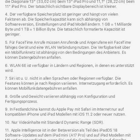
die Diagonale 13" (33,02 cm) beim 13" iPad Pro und 11,1" (28,22 cm) beim
11" iPad Pro. Der tatsächlich sichtbare Displaybereich ist kleiner.
4. Der verfügbare Speicherplatz ist geringer und hängt von vielen
Faktoren ab. Die Speicherkapazität kann sich abhängig von
Softwareversion, Einstellungen und iPad Modell ändern. 1 GB = 1 Milliarde
Byte und 1 TB = 1 Billion Byte. Die tatsächlich formatierte Kapazität ist
geringer.
5. Für FaceTime Anrufe müssen Anrufende und Angerufene ein FaceTime
fähiges Gerät und eine WLAN Verbindung nutzen. Die Verfügbarkeit über
ein Mobilfunknetz ist abhängig von den Bedingungen des Anbieters. Es
können Datengebühren anfallen.
6. WLAN 6E ist verfügbar in Ländern und Regionen, in denen es unterstützt
wird.
7. Siri ist u. U. nicht in allen Sprachen oder Regionen verfügbar. Die
Features können je nach Region variieren. Internetzugang erforderlich. Es
können Mobilfunkdaten­gebühren anfallen.
8. Größe und Gewicht variieren abhängig von Konfiguration und
Fertigungsprozess.
9. In Festlandchina kannst du Apple Pay mit Safari im Internet nur auf
kompatiblen iPhone und iPad Modellen mit iOS 11.2 oder neuer nutzen.
10. Nur Videoinhalte mit Standard Dynamic Range (SDR).
11. Apple Intelligence ist in der Betaversion als Teil des iPadOS 18
Software-Updates auf dem iPad mini (A17 Pro) und auf iPad Modellen mit