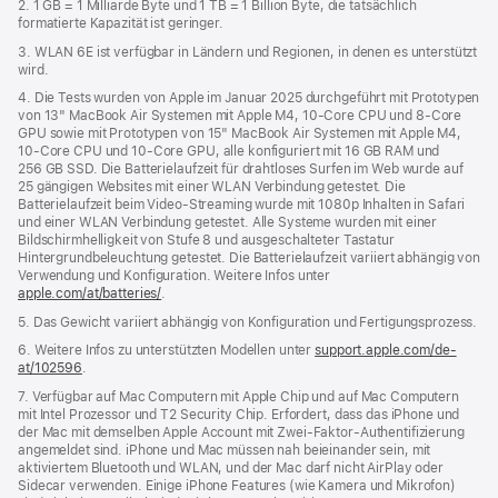
2. 1 GB = 1 Milliarde Byte und 1 TB = 1 Billion Byte, die tatsächlich
formatierte Kapazität ist geringer.
3. WLAN 6E ist verfügbar in Ländern und Regionen, in denen es unterstützt
wird.
4. Die Tests wurden von Apple im Januar 2025 durchgeführt mit Prototypen
von 13" MacBook Air Systemen mit Apple M4, 10‑Core CPU und 8‑Core
GPU sowie mit Prototypen von 15" MacBook Air Systemen mit Apple M4,
10‑Core CPU und 10‑Core GPU, alle konfiguriert mit 16 GB RAM und
256 GB SSD. Die Batterielaufzeit für drahtloses Surfen im Web wurde auf
25 gängigen Websites mit einer WLAN Verbindung getestet. Die
Batterielaufzeit beim Video-Streaming wurde mit 1080p Inhalten in Safari
und einer WLAN Verbindung getestet. Alle Systeme wurden mit einer
Bildschirmhelligkeit von Stufe 8 und ausgeschalteter Tastatur
Hintergrundbeleuchtung getestet. Die Batterielaufzeit variiert abhängig von
Verwendung und Konfiguration. Weitere Infos unter
apple.com/at/batteries/
.
5. Das Gewicht variiert abhängig von Konfiguration und Fertigungsprozess.
6. Weitere Infos zu unterstützten Modellen unter
support.apple.com/de-
at/102596
.
7. Verfügbar auf Mac Computern mit Apple Chip und auf Mac Computern
mit Intel Prozessor und T2 Security Chip. Erfordert, dass das iPhone und
der Mac mit demselben Apple Account mit Zwei-Faktor-Authentifizierung
angemeldet sind. iPhone und Mac müssen nah beieinander sein, mit
aktiviertem Bluetooth und WLAN, und der Mac darf nicht AirPlay oder
Sidecar verwenden. Einige iPhone Features (wie Kamera und Mikrofon)