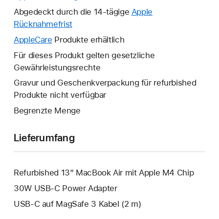
neues
Abgedeckt durch die 14-tägige
Apple
Fenster
Rücknahmefrist
Ein
wird
neues
AppleCare
Ein
Produkte erhältlich
geöffnet.
Fenster
neues
Für dieses Produkt gelten gesetzliche
wird
Fenster
Gewährleistungsrechte
geöffnet.
wird
Gravur und Geschenkverpackung für refurbished
geöffnet.
Produkte nicht verfügbar
Begrenzte Menge
Lieferumfang
Refurbished 13" MacBook Air mit Apple M4 Chip
30W USB‑C Power Adapter
USB‑C auf MagSafe 3 Kabel (2 m)