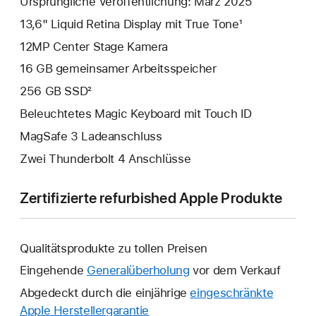
Ursprüngliche Veröffentlichung: März 2025
13,6" Liquid Retina Display mit True Tone¹
12MP Center Stage Kamera
16 GB gemeinsamer Arbeitsspeicher
256 GB SSD²
Beleuchtetes Magic Keyboard mit Touch ID
MagSafe 3 Ladeanschluss
Zwei Thunderbolt 4 Anschlüsse
Zertifizierte refurbished Apple Produkte
Qualitätsprodukte zu tollen Preisen
Eingehende
Generalüberholung
vor dem Verkauf
Abgedeckt durch die einjährige
eingeschränkte
Apple Herstellergarantie
Ein