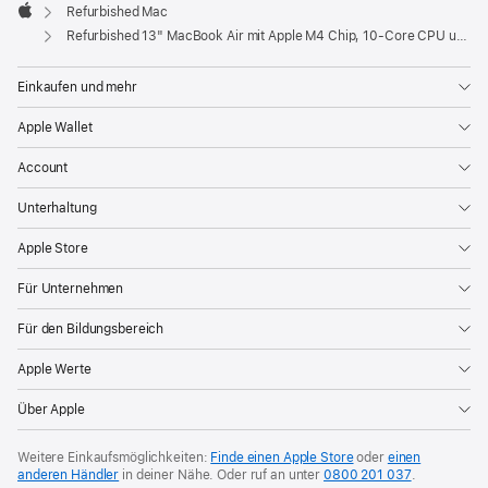
Fenster)
Refurbished Mac
Apple
Refurbished 13" MacBook Air mit Apple M4 Chip, 10‑Core CPU und 8‑Core GPU - Mitternacht
Einkaufen und mehr
Apple Wallet
Account
Unterhaltung
Apple Store
Für Unternehmen
Für den Bildungsbereich
Apple Werte
Über Apple
Weitere Einkaufsmöglichkeiten:
Finde einen Apple Store
oder
einen
anderen Händler
in deiner Nähe. Oder
ruf an unter
0800 201 037
.