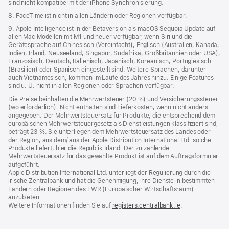
sind nicht kompatibel mit der iPhone Synchronisierung.
8. FaceTime ist nicht in allen Ländern oder Regionen verfügbar.
9. Apple Intelligence ist in der Betaversion als macOS Sequoia Update auf
allen Mac Modellen mit M1 und neuer verfügbar, wenn Siri und die
Gerätesprache auf Chinesisch (Vereinfacht), Englisch (Australien, Kanada,
Indien, Irland, Neuseeland, Singapur, Südafrika, Großbritannien oder USA),
Französisch, Deutsch, Italienisch, Japanisch, Koreanisch, Portugiesisch
(Brasilien) oder Spanisch eingestellt sind. Weitere Sprachen, darunter
auch Vietnamesisch, kommen im Laufe des Jahres hinzu. Einige Features
sind u. U. nicht in allen Regionen oder Sprachen verfügbar.
Die Preise beinhalten die Mehrwertsteuer (20 %) und Versicherungssteuer
(wo erforderlich). Nicht enthalten sind Lieferkosten, wenn nicht anders
angegeben. Der Mehrwertsteuersatz für Produkte, die entsprechend dem
europäischen Mehrwertsteuergesetz als Dienstleistungen klassifiziert sind,
beträgt 23 %. Sie unterliegen dem Mehrwertsteuersatz des Landes oder
der Region, aus dem/ aus der Apple Distribution International Ltd. solche
Produkte liefert, hier die Republik Irland. Der zu zahlende
Mehrwertsteuersatz für das gewählte Produkt ist auf dem Auftragsformular
aufgeführt.
Apple Distribution International Ltd. unterliegt der Regulierung durch die
irische Zentralbank und hat die Genehmigung, ihre Dienste in bestimmten
Ländern oder Regionen des EWR (Europäischer Wirtschaftsraum)
anzubieten.
Weitere Informationen finden Sie auf
registers.centralbank.ie
(Öffnet
.
ein
neues