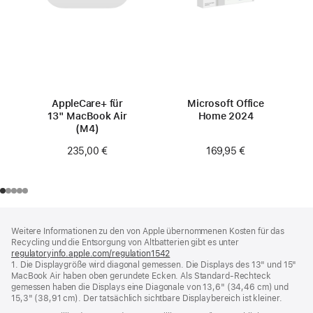
AppleCare+ für
Microsoft Office
13" MacBook Air
Home 2024
(M4)
169,95 €
235,00 €
Footer
Fußnoten
Weitere Informationen zu den von Apple übernommenen Kosten für das
Recycling und die Entsorgung von Altbatterien gibt es unter
regulatoryinfo.apple.com/regulation1542
(öffnet
1. Die Displaygröße wird diagonal gemessen. Die Displays des 13" und 15"
ein
MacBook Air haben oben gerundete Ecken. Als Standard-Rechteck
neues
gemessen haben die Displays eine Diagonale von 13,6" (34,46 cm) und
Fenster)
15,3" (38,91 cm). Der tatsächlich sichtbare Displaybereich ist kleiner.