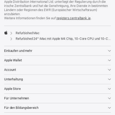
Apple Distribution International Ltd. unterliegt der Regulierung durch die
irische Zentralbank und hat die Genehmigung, ihre Dienste in bestimmten
Ländern oder Regionen des EWR (Europäischer Wirtschaftsraum)
anzubieten.
Weitere Informationen finden Sie auf
registers.centralbank.ie
(Öffnet
.
ein
neues
Fenster)
Refurbished Mac
Apple
Refurbished 24" iMac mit Apple M4 Chip, 10‑Core CPU und 10‑Core GPU, Gigabit Ethernet - Orange
Einkaufen und mehr
Apple Wallet
Account
Unterhaltung
Apple Store
Für Unternehmen
Für den Bildungsbereich