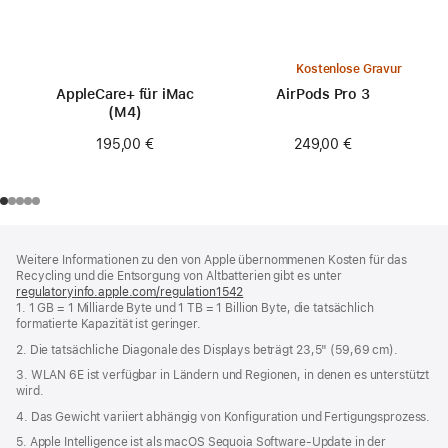
Kostenlose Gravur
AppleCare+ für iMac
AirPods Pro 3
(M4)
249,00 €
195,00 €
Footer
Fußnoten
Weitere Informationen zu den von Apple übernommenen Kosten für das
Recycling und die Entsorgung von Altbatterien gibt es unter
regulatoryinfo.apple.com/regulation1542
(öffnet
1. 1 GB = 1 Milliarde Byte und 1 TB = 1 Billion Byte, die tatsächlich
ein
formatierte Kapazität ist geringer.
neues
Fenster)
2. Die tatsächliche Diagonale des Displays beträgt 23,5" (59,69 cm).
3. WLAN 6E ist verfügbar in Ländern und Regionen, in denen es unterstützt
wird.
4. Das Gewicht variiert abhängig von Konfiguration und Fertigungsprozess.
5. Apple Intelligence ist als macOS Sequoia Software-Update in der