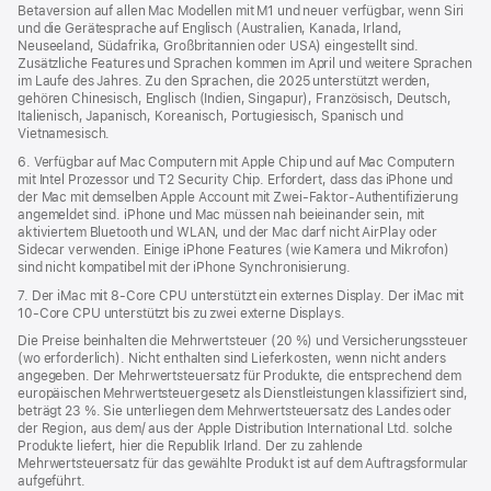
Betaversion auf allen Mac Modellen mit M1 und neuer verfügbar, wenn Siri
und die Gerätesprache auf Englisch (Australien, Kanada, Irland,
Neuseeland, Südafrika, Großbritannien oder USA) eingestellt sind.
Zusätzliche Features und Sprachen kommen im April und weitere Sprachen
im Laufe des Jahres. Zu den Sprachen, die 2025 unterstützt werden,
gehören Chinesisch, Englisch (Indien, Singapur), Französisch, Deutsch,
Italienisch, Japanisch, Koreanisch, Portugiesisch, Spanisch und
Vietnamesisch.
6. Verfügbar auf Mac Computern mit Apple Chip und auf Mac Computern
mit Intel Prozessor und T2 Security Chip. Erfordert, dass das iPhone und
der Mac mit demselben Apple Account mit Zwei-Faktor-Authentifizierung
angemeldet sind. iPhone und Mac müssen nah beieinander sein, mit
aktiviertem Bluetooth und WLAN, und der Mac darf nicht AirPlay oder
Sidecar verwenden. Einige iPhone Features (wie Kamera und Mikrofon)
sind nicht kompatibel mit der iPhone Synchronisierung.
7. Der iMac mit 8‑Core CPU unterstützt ein externes Display. Der iMac mit
10‑Core CPU unterstützt bis zu zwei externe Displays.
Die Preise beinhalten die Mehrwertsteuer (20 %) und Versicherungssteuer
(wo erforderlich). Nicht enthalten sind Lieferkosten, wenn nicht anders
angegeben. Der Mehrwertsteuersatz für Produkte, die entsprechend dem
europäischen Mehrwertsteuergesetz als Dienstleistungen klassifiziert sind,
beträgt 23 %. Sie unterliegen dem Mehrwertsteuersatz des Landes oder
der Region, aus dem/ aus der Apple Distribution International Ltd. solche
Produkte liefert, hier die Republik Irland. Der zu zahlende
Mehrwertsteuersatz für das gewählte Produkt ist auf dem Auftragsformular
aufgeführt.