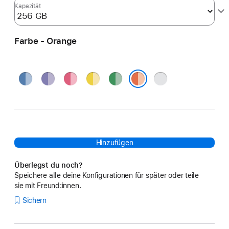
Kapazität
Farbe - Orange
Blau
Violett
Pink
Gelb
Grün
Silber
Orange
Hinzufügen
Überlegst du noch?
Speichere alle deine Konfigurationen für später oder teile
sie mit Freund:innen.
Sichern