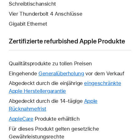
Schreibtischansicht
Vier Thunderbolt 4 Anschlüsse
Gigabit Ethernet
Zertifizierte refurbished Apple Produkte
Qualitätsprodukte zu tollen Preisen
Eingehende
Generalüberholung
vor dem Verkauf
Abgedeckt durch die einjährige
eingeschränkte
Apple Herstellergarantie
Ein
neues
Abgedeckt durch die 14-tägige
Apple
Fenster
Rücknahmefrist
Ein
wird
neues
AppleCare
Ein
Produkte erhältlich
geöffnet.
Fenster
neues
Für dieses Produkt gelten gesetzliche
wird
Fenster
Gewährleistungsrechte