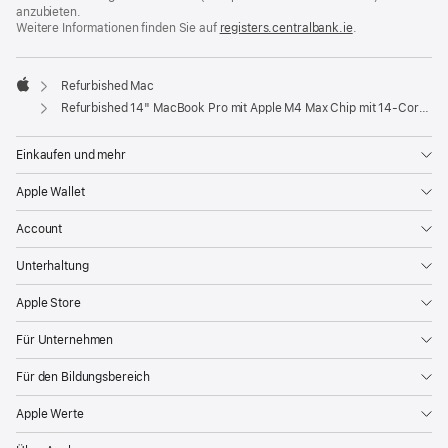
anzubieten.
Weitere Informationen finden Sie auf
registers.centralbank.ie
(Öffnet
.
ein
neues
Fenster)
Refurbished Mac
Apple
Refurbished 14" MacBook Pro mit Apple M4 Max Chip mit 14‑Core CPU und 32‑Core GPU – Silber
Einkaufen und mehr
Apple Wallet
Account
Unterhaltung
Apple Store
Für Unternehmen
Für den Bildungsbereich
Apple Werte