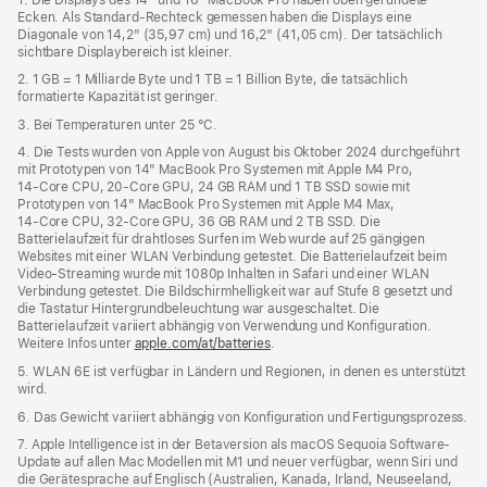
Ecken. Als Standard-Rechteck gemessen haben die Displays eine
neues
Diagonale von 14,2" (35,97 cm) und 16,2" (41,05 cm). Der tatsächlich
Fenster)
sichtbare Displaybereich ist kleiner.
2. 1 GB = 1 Milliarde Byte und 1 TB = 1 Billion Byte, die tatsächlich
formatierte Kapazität ist geringer.
3. Bei Temperaturen unter 25 °C.
4. Die Tests wurden von Apple von August bis Oktober 2024 durchgeführt
mit Prototypen von 14" MacBook Pro Systemen mit Apple M4 Pro,
14‑Core CPU, 20‑Core GPU, 24 GB RAM und 1 TB SSD sowie mit
Prototypen von 14" MacBook Pro Systemen mit Apple M4 Max,
14‑Core CPU, 32‑Core GPU, 36 GB RAM und 2 TB SSD. Die
Batterielaufzeit für drahtloses Surfen im Web wurde auf 25 gängigen
Websites mit einer WLAN Verbindung getestet. Die Batterielaufzeit beim
Video-Streaming wurde mit 1080p Inhalten in Safari und einer WLAN
Verbindung getestet. Die Bildschirmhelligkeit war auf Stufe 8 gesetzt und
die Tastatur Hintergrundbeleuchtung war ausgeschaltet. Die
Batterielaufzeit variiert abhängig von Verwendung und Konfiguration.
Weitere Infos unter
apple.com/at/batteries
.
5. WLAN 6E ist verfügbar in Ländern und Regionen, in denen es unterstützt
wird.
6. Das Gewicht variiert abhängig von Konfiguration und Fertigungsprozess.
7. Apple Intelligence ist in der Betaversion als macOS Sequoia Software-
Update auf allen Mac Modellen mit M1 und neuer verfügbar, wenn Siri und
die Gerätesprache auf Englisch (Australien, Kanada, Irland, Neuseeland,