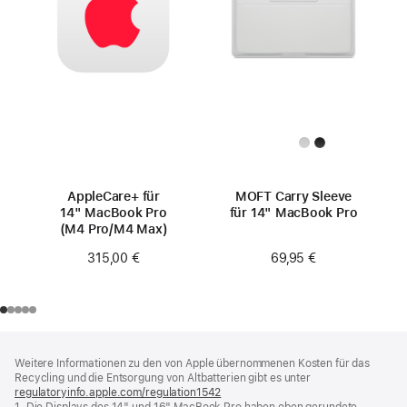
AppleCare+ für
MOFT Carry Sleeve
14" MacBook Pro
für 14" MacBook Pro
(M4 Pro/M4 Max)
69,95 €
315,00 €
Footer
Fußnoten
Weitere Informationen zu den von Apple übernommenen Kosten für das
Recycling und die Entsorgung von Altbatterien gibt es unter
regulatoryinfo.apple.com/regulation1542
(öffnet
1. Die Displays des 14" und 16" MacBook Pro haben oben gerundete
ein