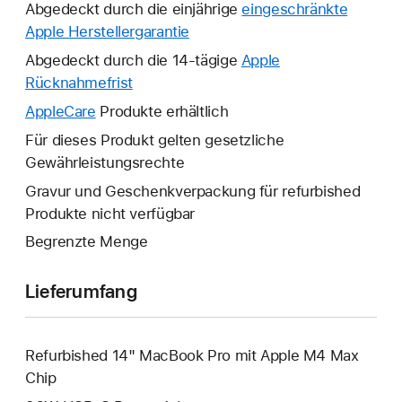
Abgedeckt durch die einjährige
eingeschränkte
Apple Herstellergarantie
Ein
neues
Abgedeckt durch die 14-tägige
Apple
Fenster
Rücknahmefrist
Ein
wird
neues
AppleCare
Ein
Produkte erhältlich
geöffnet.
Fenster
neues
Für dieses Produkt gelten gesetzliche
wird
Fenster
Gewährleistungsrechte
geöffnet.
wird
Gravur und Geschenkverpackung für refurbished
geöffnet.
Produkte nicht verfügbar
Begrenzte Menge
Lieferumfang
Refurbished 14" MacBook Pro mit Apple M4 Max
Chip