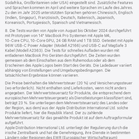
Südafrika, Großbritannien oder USA) eingestellt sind. Zusätzliche Features
und Sprachen kommen im April und weitere Sprachen im Laufe des Jahres.
Zu den im Jahr 2025 unterstützten Sprachen gehören Chinesisch, Englisch
(Indien, Singapur), Französisch, Deutsch, Italienisch, Japanisch,
Koreanisch, Portugiesisch, Spanisch und Vietnamesisch.
8. Die Tests wurden von Apple von August bis Oktober 2024 durchgeführt
mit Prototypen von 14" MacBook Pro Systemen mit Apple M4,
10‑Core CPU, 10‑Core GPU, 24 GB RAM und 1 TB SSD. Getestet mit Apple
96W USB‑C Power Adapter (Modell A2166) und USB‑C auf MagSafe 3
Kabel (Modell A2363). Die Tests für schnelles Aufladen wurden mit
entladenen MacBook Pro Geräten durchgeführt. Die Zeiten wurden
gemessen ab dem Einschalten aus dem Ruhemodus oder ab dem
Erscheinen des Apple Logos beim Start des Geräts. Die Ladedauer variiert
abhängig von Einstellungen und Umgebungsbedingungen. Die
tatsächlichen Ergebnisse können variieren.
Die Preise beinhalten die Mehrwertsteuer (20 %) und Versicherungssteuer
(wo erforderlich). Nicht enthalten sind Lieferkosten, wenn nicht anders
angegeben. Der Mehrwertsteuersatz für Produkte, die entsprechend dem
europäischen Mehrwertsteuergesetz als Dienstleistungen klassifiziert sind,
beträgt 23 %. Sie unterliegen dem Mehrwertsteuersatz des Landes oder
der Region, aus dem/ aus der Apple Distribution International Ltd. solche
Produkte liefert, hier die Republik Irland. Der zu zahlende
Mehrwertsteuersatz für das gewählte Produkt ist auf dem Auftragsformular
aufgeführt.
Apple Distribution International Ltd. unterliegt der Regulierung durch die
irische Zentralbank und hat die Genehmigung, ihre Dienste in bestimmten
Ländern oder Regionen des EWR (Europäischer Wirtschaftsraum)