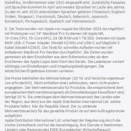
Südafrika, Großbritannien oder USA) eingestellt sind. Zusätzliche Features
und Sprachen kommen im April und weitere Sprachen im Laufe des Jahres.
Zu den im Jahr 2025 unterstützten Sprachen gehören Chinesisch, Englisch
(Indien, Singapur), Französisch, Deutsch, Italienisch, Japanisch,
Koreanisch, Portugiesisch, Spanisch und Vietnamesisch.
8. Die Tests wurden von Apple von August bis Oktober 2024 durchgeführt
mit Prototypen von 14" MacBook Pro Systemen mit Apple M4,
10‑Core CPU, 10‑Core GPU, 24 GB RAM und 1 TB SSD. Getestet mit Apple
96W USB‑C Power Adapter (Modell A2166) und USB‑C auf MagSafe 3
Kabel (Modell A2363). Die Tests für schnelles Aufladen wurden mit
entladenen MacBook Pro Geräten durchgeführt. Die Zeiten wurden
gemessen ab dem Einschalten aus dem Ruhemodus oder ab dem
Erscheinen des Apple Logos beim Start des Geräts. Die Ladedauer variiert
abhängig von Einstellungen und Umgebungsbedingungen. Die
tatsächlichen Ergebnisse können variieren.
Die Preise beinhalten die Mehrwertsteuer (20 %) und Versicherungssteuer
(wo erforderlich). Nicht enthalten sind Lieferkosten, wenn nicht anders
angegeben. Der Mehrwertsteuersatz für Produkte, die entsprechend dem
europäischen Mehrwertsteuergesetz als Dienstleistungen klassifiziert sind,
beträgt 23 %. Sie unterliegen dem Mehrwertsteuersatz des Landes oder
der Region, aus dem/ aus der Apple Distribution International Ltd. solche
Produkte liefert, hier die Republik Irland. Der zu zahlende
Mehrwertsteuersatz für das gewählte Produkt ist auf dem Auftragsformular
aufgeführt.
Apple Distribution International Ltd. unterliegt der Regulierung durch die
irische Zentralbank und hat die Genehmigung, ihre Dienste in bestimmten
Ländern oder Regionen des EWR (Europäischer Wirtschaftsraum)