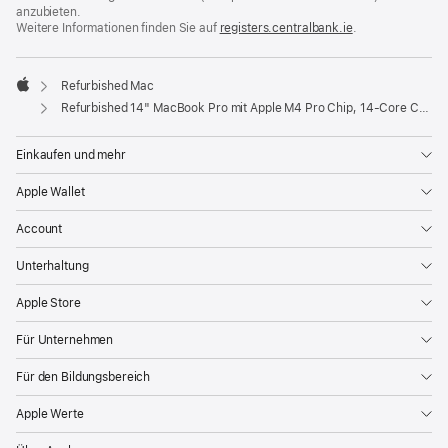
anzubieten.
Weitere Informationen finden Sie auf
registers.centralbank.ie
(Öffnet
.
ein
neues
Fenster)
Refurbished Mac
Apple
Refurbished 14" MacBook Pro mit Apple M4 Pro Chip, 14‑Core CPU und 20‑Core GPU – Space Schwarz
Einkaufen und mehr
Apple Wallet
Account
Unterhaltung
Apple Store
Für Unternehmen
Für den Bildungsbereich
Apple Werte