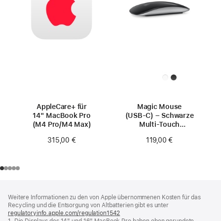
AppleCare+ für
Magic Mouse
14" MacBook Pro
(USB‑C) – Schwarze
(M4 Pro/M4 Max)
Multi-Touch
Oberfläche
315,00 €
119,00 €
Footer
Fußnoten
Weitere Informationen zu den von Apple übernommenen Kosten für das
Recycling und die Entsorgung von Altbatterien gibt es unter
regulatoryinfo.apple.com/regulation1542
(öffnet
1. Die Displays des 14" und 16" MacBook Pro haben oben gerundete
ein