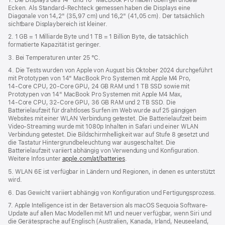
Ecken. Als Standard-Rechteck gemessen haben die Displays eine
neues
Diagonale von 14,2" (35,97 cm) und 16,2" (41,05 cm). Der tatsächlich
Fenster)
sichtbare Displaybereich ist kleiner.
2. 1 GB = 1 Milliarde Byte und 1 TB = 1 Billion Byte, die tatsächlich
formatierte Kapazität ist geringer.
3. Bei Temperaturen unter 25 °C.
4. Die Tests wurden von Apple von August bis Oktober 2024 durchgeführt
mit Prototypen von 14" MacBook Pro Systemen mit Apple M4 Pro,
14‑Core CPU, 20‑Core GPU, 24 GB RAM und 1 TB SSD sowie mit
Prototypen von 14" MacBook Pro Systemen mit Apple M4 Max,
14‑Core CPU, 32‑Core GPU, 36 GB RAM und 2 TB SSD. Die
Batterielaufzeit für drahtloses Surfen im Web wurde auf 25 gängigen
Websites mit einer WLAN Verbindung getestet. Die Batterielaufzeit beim
Video-Streaming wurde mit 1080p Inhalten in Safari und einer WLAN
Verbindung getestet. Die Bildschirmhelligkeit war auf Stufe 8 gesetzt und
die Tastatur Hintergrundbeleuchtung war ausgeschaltet. Die
Batterielaufzeit variiert abhängig von Verwendung und Konfiguration.
Weitere Infos unter
apple.com/at/batteries
.
5. WLAN 6E ist verfügbar in Ländern und Regionen, in denen es unterstützt
wird.
6. Das Gewicht variiert abhängig von Konfiguration und Fertigungsprozess.
7. Apple Intelligence ist in der Betaversion als macOS Sequoia Software-
Update auf allen Mac Modellen mit M1 und neuer verfügbar, wenn Siri und
die Gerätesprache auf Englisch (Australien, Kanada, Irland, Neuseeland,