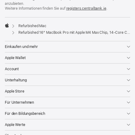
anzubieten.
Weitere Informationen finden Sie auf
registers.centralbank.ie
(Öffnet
.
ein
neues
Fenster)
Refurbished Mac
Apple
Refurbished 16" MacBook Pro mit Apple M4 Max Chip, 14‑Core CPU und 32‑Core GPU - Silber
Einkaufen und mehr
Apple Wallet
Account
Unterhaltung
Apple Store
Für Unternehmen
Für den Bildungsbereich
Apple Werte