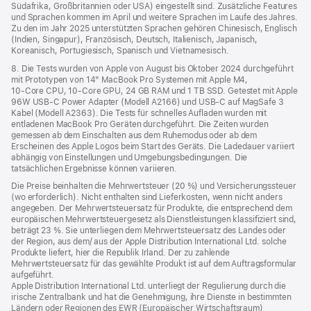
Südafrika, Großbritannien oder USA) eingestellt sind. Zusätzliche Features
und Sprachen kommen im April und weitere Sprachen im Laufe des Jahres.
Zu den im Jahr 2025 unterstützten Sprachen gehören Chinesisch, Englisch
(Indien, Singapur), Französisch, Deutsch, Italienisch, Japanisch,
Koreanisch, Portugiesisch, Spanisch und Vietnamesisch.
8. Die Tests wurden von Apple von August bis Oktober 2024 durchgeführt
mit Prototypen von 14" MacBook Pro Systemen mit Apple M4,
10‑Core CPU, 10‑Core GPU, 24 GB RAM und 1 TB SSD. Getestet mit Apple
96W USB‑C Power Adapter (Modell A2166) und USB‑C auf MagSafe 3
Kabel (Modell A2363). Die Tests für schnelles Aufladen wurden mit
entladenen MacBook Pro Geräten durchgeführt. Die Zeiten wurden
gemessen ab dem Einschalten aus dem Ruhemodus oder ab dem
Erscheinen des Apple Logos beim Start des Geräts. Die Ladedauer variiert
abhängig von Einstellungen und Umgebungsbedingungen. Die
tatsächlichen Ergebnisse können variieren.
Die Preise beinhalten die Mehrwertsteuer (20 %) und Versicherungssteuer
(wo erforderlich). Nicht enthalten sind Lieferkosten, wenn nicht anders
angegeben. Der Mehrwertsteuersatz für Produkte, die entsprechend dem
europäischen Mehrwertsteuergesetz als Dienstleistungen klassifiziert sind,
beträgt 23 %. Sie unterliegen dem Mehrwertsteuersatz des Landes oder
der Region, aus dem/ aus der Apple Distribution International Ltd. solche
Produkte liefert, hier die Republik Irland. Der zu zahlende
Mehrwertsteuersatz für das gewählte Produkt ist auf dem Auftragsformular
aufgeführt.
Apple Distribution International Ltd. unterliegt der Regulierung durch die
irische Zentralbank und hat die Genehmigung, ihre Dienste in bestimmten
Ländern oder Regionen des EWR (Europäischer Wirtschaftsraum)