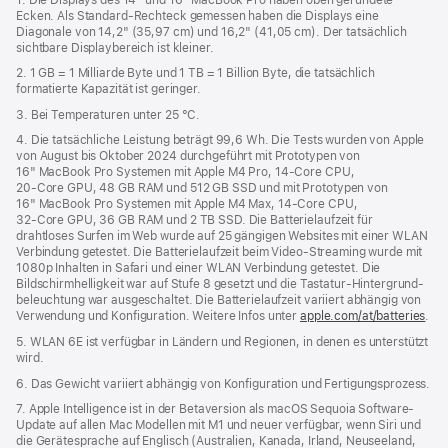
Ecken. Als Standard-Rechteck gemessen haben die Displays eine
neues
Diagonale von 14,2" (35,97 cm) und 16,2" (41,05 cm). Der tatsächlich
Fenster)
sichtbare Displaybereich ist kleiner.
2. 1 GB = 1 Milliarde Byte und 1 TB = 1 Billion Byte, die tatsächlich
formatierte Kapazität ist geringer.
3. Bei Temperaturen unter 25 °C.
4. Die tatsächliche Leistung beträgt 99,6 Wh. Die Tests wurden von Apple
von August bis Oktober 2024 durchgeführt mit Prototypen von
16" MacBook Pro Systemen mit Apple M4 Pro, 14‑Core CPU,
20‑Core GPU, 48 GB RAM und 512 GB SSD und mit Prototypen von
16" MacBook Pro Systemen mit Apple M4 Max, 14‑Core CPU,
32‑Core GPU, 36 GB RAM und 2 TB SSD. Die Batterielaufzeit für
drahtloses Surfen im Web wurde auf 25 gängigen Websites mit einer WLAN
Verbindung getestet. Die Batterielaufzeit beim Video-Streaming wurde mit
1080p Inhalten in Safari und einer WLAN Verbindung getestet. Die
Bildschirm­helligkeit war auf Stufe 8 gesetzt und die Tastatur-Hintergrund­
beleuchtung war ausgeschaltet. Die Batterielaufzeit variiert abhängig von
Verwendung und Konfiguration. Weitere Infos unter
apple.com/at/batteries
.
5. WLAN 6E ist verfügbar in Ländern und Regionen, in denen es unterstützt
wird.
6. Das Gewicht variiert abhängig von Konfiguration und Fertigungsprozess.
7. Apple Intelligence ist in der Betaversion als macOS Sequoia Software-
Update auf allen Mac Modellen mit M1 und neuer verfügbar, wenn Siri und
die Gerätesprache auf Englisch (Australien, Kanada, Irland, Neuseeland,