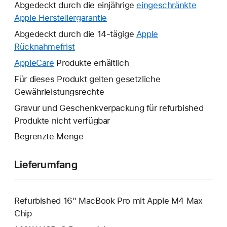
Abgedeckt durch die einjährige
eingeschränkte
Apple Herstellergarantie
Ein
neues
Abgedeckt durch die 14-tägige
Apple
Fenster
Rücknahmefrist
Ein
wird
neues
AppleCare
Ein
Produkte erhältlich
geöffnet.
Fenster
neues
Für dieses Produkt gelten gesetzliche
wird
Fenster
Gewährleistungsrechte
geöffnet.
wird
Gravur und Geschenkverpackung für refurbished
geöffnet.
Produkte nicht verfügbar
Begrenzte Menge
Lieferumfang
Refurbished 16" MacBook Pro mit Apple M4 Max
Chip