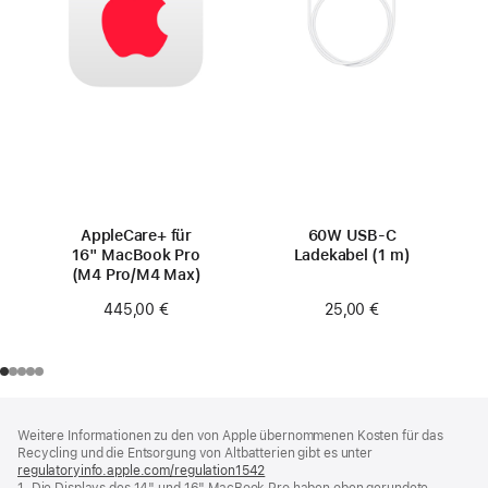
AppleCare+ für
60W USB‑C
16" MacBook Pro
Ladekabel (1 m)
(M4 Pro/M4 Max)
25,00 €
445,00 €
Footer
Fußnoten
Weitere Informationen zu den von Apple übernommenen Kosten für das
Recycling und die Entsorgung von Altbatterien gibt es unter
regulatoryinfo.apple.com/regulation1542
(öffnet
1. Die Displays des 14" und 16" MacBook Pro haben oben gerundete
ein