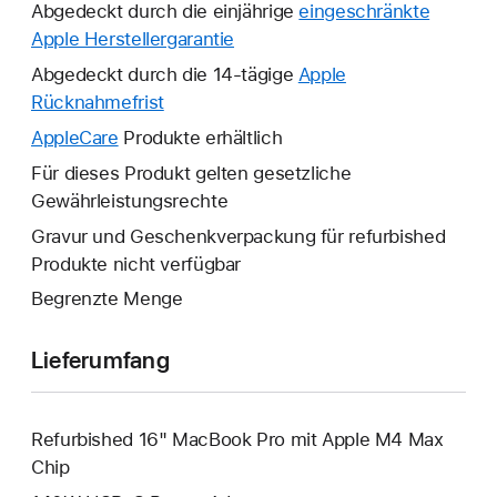
Abgedeckt durch die einjährige
eingeschränkte
Apple Herstellergarantie
Ein
neues
Abgedeckt durch die 14-tägige
Apple
Fenster
Rücknahmefrist
Ein
wird
neues
AppleCare
Ein
Produkte erhältlich
geöffnet.
Fenster
neues
Für dieses Produkt gelten gesetzliche
wird
Fenster
Gewährleistungsrechte
geöffnet.
wird
Gravur und Geschenkverpackung für refurbished
geöffnet.
Produkte nicht verfügbar
Begrenzte Menge
Lieferumfang
Refurbished 16" MacBook Pro mit Apple M4 Max
Chip