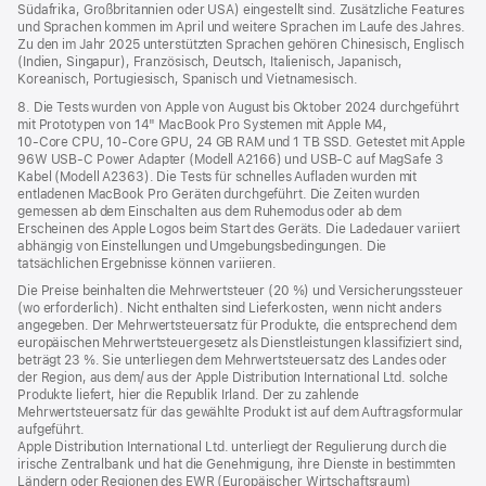
Südafrika, Großbritannien oder USA) eingestellt sind. Zusätzliche Features
und Sprachen kommen im April und weitere Sprachen im Laufe des Jahres.
Zu den im Jahr 2025 unterstützten Sprachen gehören Chinesisch, Englisch
(Indien, Singapur), Französisch, Deutsch, Italienisch, Japanisch,
Koreanisch, Portugiesisch, Spanisch und Vietnamesisch.
8. Die Tests wurden von Apple von August bis Oktober 2024 durchgeführt
mit Prototypen von 14" MacBook Pro Systemen mit Apple M4,
10‑Core CPU, 10‑Core GPU, 24 GB RAM und 1 TB SSD. Getestet mit Apple
96W USB‑C Power Adapter (Modell A2166) und USB‑C auf MagSafe 3
Kabel (Modell A2363). Die Tests für schnelles Aufladen wurden mit
entladenen MacBook Pro Geräten durchgeführt. Die Zeiten wurden
gemessen ab dem Einschalten aus dem Ruhemodus oder ab dem
Erscheinen des Apple Logos beim Start des Geräts. Die Ladedauer variiert
abhängig von Einstellungen und Umgebungsbedingungen. Die
tatsächlichen Ergebnisse können variieren.
Die Preise beinhalten die Mehrwertsteuer (20 %) und Versicherungssteuer
(wo erforderlich). Nicht enthalten sind Lieferkosten, wenn nicht anders
angegeben. Der Mehrwertsteuersatz für Produkte, die entsprechend dem
europäischen Mehrwertsteuergesetz als Dienstleistungen klassifiziert sind,
beträgt 23 %. Sie unterliegen dem Mehrwertsteuersatz des Landes oder
der Region, aus dem/ aus der Apple Distribution International Ltd. solche
Produkte liefert, hier die Republik Irland. Der zu zahlende
Mehrwertsteuersatz für das gewählte Produkt ist auf dem Auftragsformular
aufgeführt.
Apple Distribution International Ltd. unterliegt der Regulierung durch die
irische Zentralbank und hat die Genehmigung, ihre Dienste in bestimmten
Ländern oder Regionen des EWR (Europäischer Wirtschaftsraum)