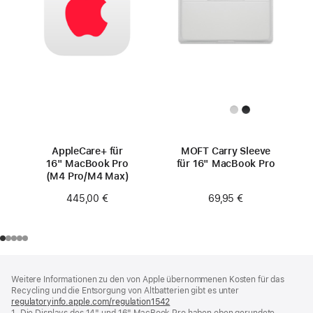
AppleCare+ für
MOFT Carry Sleeve
16" MacBook Pro
für 16" MacBook Pro
(M4 Pro/M4 Max)
69,95 €
445,00 €
Footer
Fußnoten
Weitere Informationen zu den von Apple übernommenen Kosten für das
Recycling und die Entsorgung von Altbatterien gibt es unter
regulatoryinfo.apple.com/regulation1542
(öffnet
1. Die Displays des 14" und 16" MacBook Pro haben oben gerundete
ein