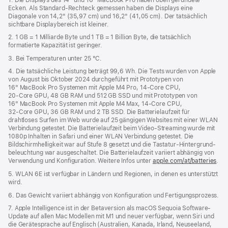
Ecken. Als Standard-Rechteck gemessen haben die Displays eine
neues
Diagonale von 14,2" (35,97 cm) und 16,2" (41,05 cm). Der tatsächlich
Fenster)
sichtbare Displaybereich ist kleiner.
2. 1 GB = 1 Milliarde Byte und 1 TB = 1 Billion Byte, die tatsächlich
formatierte Kapazität ist geringer.
3. Bei Temperaturen unter 25 °C.
4. Die tatsächliche Leistung beträgt 99,6 Wh. Die Tests wurden von Apple
von August bis Oktober 2024 durchgeführt mit Prototypen von
16" MacBook Pro Systemen mit Apple M4 Pro, 14‑Core CPU,
20‑Core GPU, 48 GB RAM und 512 GB SSD und mit Prototypen von
16" MacBook Pro Systemen mit Apple M4 Max, 14‑Core CPU,
32‑Core GPU, 36 GB RAM und 2 TB SSD. Die Batterielaufzeit für
drahtloses Surfen im Web wurde auf 25 gängigen Websites mit einer WLAN
Verbindung getestet. Die Batterielaufzeit beim Video-Streaming wurde mit
1080p Inhalten in Safari und einer WLAN Verbindung getestet. Die
Bildschirm­helligkeit war auf Stufe 8 gesetzt und die Tastatur-Hintergrund­
beleuchtung war ausgeschaltet. Die Batterielaufzeit variiert abhängig von
Verwendung und Konfiguration. Weitere Infos unter
apple.com/at/batteries
.
5. WLAN 6E ist verfügbar in Ländern und Regionen, in denen es unterstützt
wird.
6. Das Gewicht variiert abhängig von Konfiguration und Fertigungsprozess.
7. Apple Intelligence ist in der Betaversion als macOS Sequoia Software-
Update auf allen Mac Modellen mit M1 und neuer verfügbar, wenn Siri und
die Gerätesprache auf Englisch (Australien, Kanada, Irland, Neuseeland,