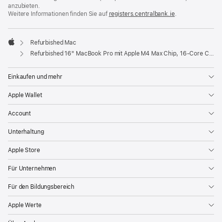
anzubieten.
Weitere Informationen finden Sie auf
registers.centralbank.ie
(Öffnet
.
ein
neues
Fenster)
Refurbished Mac
Apple
Refurbished 16" MacBook Pro mit Apple M4 Max Chip, 16‑Core CPU und 40‑Core GPU - Space Schwarz
Einkaufen und mehr
Apple Wallet
Account
Unterhaltung
Apple Store
Für Unternehmen
Für den Bildungsbereich
Apple Werte