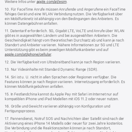
Weitere Infos unter
apple.com/at/esim
.
10. Für FaceTime Anrufe müssen Anrufende und Angerufene ein FaceTime
fähiges Gerät und eine WLAN Verbindung nutzen. Die Verfügbarkeit über
ein Mobilfunknetz ist abhängig von den Bedingungen des Anbieters. Es
können Datengebühren anfallen.
11. Datentarif erforderlich. 5G, Gigabit LTE, VoLTE und Anrufe über WLAN
gibt es in ausgewählten Ländern und bei ausgewählten Anbietern. Die
Geschwindigkeit hängt vom theoretischen Durchsatz ab und kann je nach
Standort und Anbieter variieren. Nähere Informationen zur 5G und LTE
Unterstützung gibt es beim jeweiligen Mobilfunkanbieter und auf
apple.com/at/iphone/cellular
.
12. Die Verfügbarkeit von Ultrabreitband kann je nach Region variieren.
13. Nur Videoinhalte mit Standard Dynamic Range (SDR).
14. Siri ist u. U. nicht in allen Sprachen oder Regionen verfügbar. Die
Features können je nach Region variieren. Internetzugang erforderlich. Es
können Mobilfunkgebühren anfallen.
15. In Festlandchina kannst du Apple Pay mit Safari im Internet nur auf
kompatiblen iPhone und iPad Modellen mit iOS 11.2 oder neuer nutzen.
16. Größe und Gewicht variieren abhängig von Konfiguration und
Fertigungsprozess.
17. Pannendienst, Notruf SOS und Nachrichten über Satellit sind nach der
Aktivierung eines iPhone 14 Modells oder neuer für zwei Jahre kostenlos.
Die Verbindung und die Reaktionszeiten können je nach Standort,