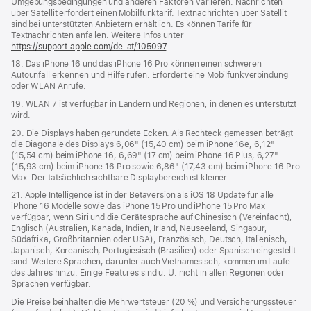
Umgebungsbedingungen und anderen Faktoren variieren. Nachrichten
über Satellit erfordert einen Mobilfunktarif. Textnachrichten über Satellit
sind bei unterstützten Anbietern erhältlich. Es können Tarife für
Textnachrichten anfallen. Weitere Infos unter
https://support.apple.com/de-at/105097
.
18. Das iPhone 16 und das iPhone 16 Pro können einen schweren
Autounfall erkennen und Hilfe rufen. Erfordert eine Mobilfunkverbindung
oder WLAN Anrufe.
19. WLAN 7 ist verfügbar in Ländern und Regionen, in denen es unterstützt
wird.
20. Die Displays haben gerundete Ecken. Als Rechteck gemessen beträgt
die Diagonale des Displays 6,06" (15,40 cm) beim iPhone 16e, 6,12"
(15,54 cm) beim iPhone 16, 6,69" (17 cm) beim iPhone 16 Plus, 6,27"
(15,93 cm) beim iPhone 16 Pro sowie 6,86" (17,43 cm) beim iPhone 16 Pro
Max. Der tatsächlich sichtbare Displaybereich ist kleiner.
21. Apple Intelligence ist in der Betaversion als iOS 18 Update für alle
iPhone 16 Modelle sowie das iPhone 15 Pro und iPhone 15 Pro Max
verfügbar, wenn Siri und die Gerätesprache auf Chinesisch (Vereinfacht),
Englisch (Australien, Kanada, Indien, Irland, Neuseeland, Singapur,
Südafrika, Großbritannien oder USA), Französisch, Deutsch, Italienisch,
Japanisch, Koreanisch, Portugiesisch (Brasilien) oder Spanisch eingestellt
sind. Weitere Sprachen, darunter auch Vietnamesisch, kommen im Laufe
des Jahres hinzu. Einige Features sind u. U. nicht in allen Regionen oder
Sprachen verfügbar.
Die Preise beinhalten die Mehrwertsteuer (20 %) und Versicherungssteuer