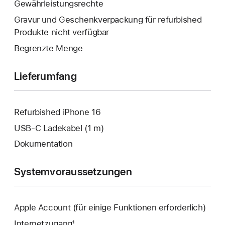
Fenster
Gewährleistungsrechte
geöffnet.
wird
Gravur und Geschenkverpackung für refurbished
geöffnet.
Produkte nicht verfügbar
Begrenzte Menge
Lieferumfang
Refurbished iPhone 16
USB‑C Ladekabel (1 m)
Dokumentation
Systemvoraussetzungen
Apple Account (für einige Funktionen erforderlich)
Internetzugang¹