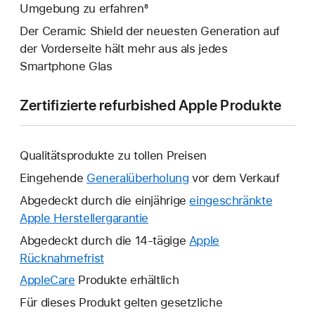
Umgebung zu erfahren⁸
Der Ceramic Shield der neuesten Generation auf
der Vorderseite hält mehr aus als jedes
Smartphone Glas
Zertifizierte refurbished Apple Produkte
Qualitätsprodukte zu tollen Preisen
Eingehende
Generalüberholung
vor dem Verkauf
Abgedeckt durch die einjährige
eingeschränkte
Apple Herstellergarantie
Ein
neues
Abgedeckt durch die 14-tägige
Apple
Fenster
Rücknahmefrist
Ein
wird
neues
AppleCare
Ein
Produkte erhältlich
geöffnet.
Fenster
neues
Für dieses Produkt gelten gesetzliche
wird