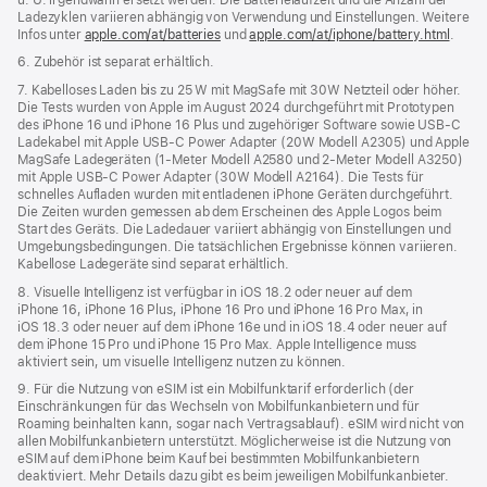
Ladezyklen variieren abhängig von Verwendung und Einstellungen. Weitere
Infos unter
apple.com/at/batteries
und
apple.com/at/iphone/battery.html
.
6. Zubehör ist separat erhältlich.
7. Kabelloses Laden bis zu 25 W mit MagSafe mit 30W Netzteil oder höher.
Die Tests wurden von Apple im August 2024 durchgeführt mit Prototypen
des iPhone 16 und iPhone 16 Plus und zugehöriger Software­ sowie USB‑C
Ladekabel mit Apple USB‑C Power Adapter (20W Modell A2305) und Apple
MagSafe Ladegeräten (1‑Meter Modell A2580 und 2‑Meter Modell A3250)
mit Apple USB‑C Power Adapter (30W Modell A2164). Die Tests für
schnelles Aufladen wurden mit entladenen iPhone Geräten durchgeführt.
Die Zeiten wurden gemessen ab dem Erscheinen des Apple Logos beim
Start des Geräts. Die Ladedauer variiert abhängig von Einstellungen und
Umgebungsbedingungen. Die tatsächlichen Ergebnisse können variieren.
Kabellose Ladegeräte sind separat erhältlich.
8. Visuelle Intelligenz ist verfügbar in iOS 18.2 oder neuer auf dem
iPhone 16, iPhone 16 Plus, iPhone 16 Pro und iPhone 16 Pro Max, in
iOS 18.3 oder neuer auf dem iPhone 16e und in iOS 18.4 oder neuer auf
dem iPhone 15 Pro und iPhone 15 Pro Max. Apple Intelligence muss
aktiviert sein, um visuelle Intelligenz nutzen zu können.
9. Für die Nutzung von eSIM ist ein Mobilfunktarif erforderlich (der
Einschränkungen für das Wechseln von Mobilfunkanbietern und für
Roaming beinhalten kann, sogar nach Vertragsablauf). eSIM wird nicht von
allen Mobilfunkanbietern unterstützt. Möglicherweise ist die Nutzung von
eSIM auf dem iPhone beim Kauf bei bestimmten Mobilfunkanbietern
deaktiviert. Mehr Details dazu gibt es beim jeweiligen Mobilfunkanbieter.