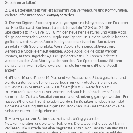
Gebühren anfallen).
neues
Fenster)
2. Die Batterielaufzeit variiert abhängig von Verwendung und Konfiguration.
Weitere Infos unter
apple.com/at/batteries
.
3. Der verfügbare Speicherplatz ist geringer und hängt von vielen Faktoren
ab. Eine Standard-Konfiguration nutzt ungefähr 12 GB bis 24 GB
Speicherplatz, inklusive iOS 18 mit den neuesten Features und Apple Apps,
die gelöscht werden können. Apple Intelligence On‑Device Modelle können
gelöscht werden, wenn Apple Intelligence deaktiviert ist. Sie nutzen
ungefähr 7 GB Speicherplatz. Wenn Apple Intelligence aktiviert wird,
werden die Modelle erneut geladen. Apple Apps, die gelöscht werden
können, nutzen ungefähr 4,5 GB Speicherplatz. Sie können jederzeit
wieder aus dem App Store geladen werden. Die Speicherkapazität kann
sich abhängig von Softwareversion, Einstellungen und iPhone Modell
ändern.
4. iPhone 16 und iPhone 16 Plus sind vor Wasser und Staub geschützt und
wurden unter kontrollierten Laborbedingungen getestet. Sie sind nach
IEC Norm 60529 unter IP68 klassifiziert (bis zu 6 Meter für bis zu
30 Minuten). Der Schutz vor Wasser und Staub ist nicht dauerhaft und
kann mit der Zeit als Resultat von normaler Abnutzung geringer werden. Ein
nasses iPhone darf nicht geladen werden. Im Benutzerhandbuch befindet
sich eine Anleitung zum Reinigen und Trocknen. Die Garantie deckt keine
Schäden durch Flüssigkeiten ab.
5. Alle Angaben zur Batterielaufzeit sind abhängig von der
Netzkonfiguration und weiteren Faktoren. Die tatsächliche Laufzeit kann
variieren. Die Batterie hat eine begrenzte Anzahl von Lade­zyklen und muss
u. U. irgend­wann ersetzt werden. Die Batterielaufzeit und die Anzahl der