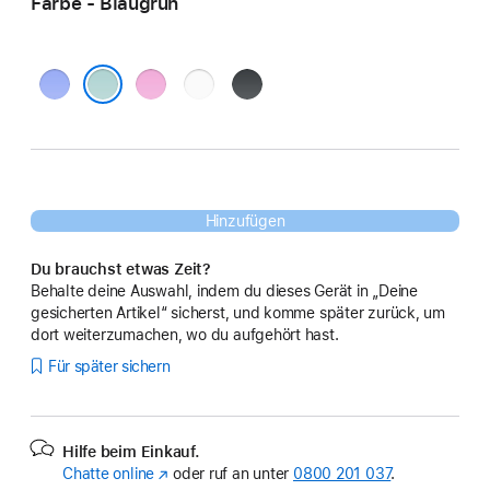
Farbe - Blaugrün
Ultramarin
Pink
Weiß
Schwarz
Blaugrün
Hinzufügen
Du brauchst etwas Zeit?
Behalte deine Auswahl, indem du dieses Gerät in „Deine
gesicherten Artikel“ sicherst, und komme später zurück, um
dort weiterzumachen, wo du aufgehört hast.
Für später sichern
Hilfe beim Einkauf.
Chatte online
(Öffnet
oder ruf an unter
0800 201 037
.