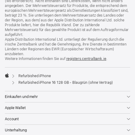
(wo erforderlich). Nicht enthalten sind Lieferkosten, wenn nicht anders
angegeben. Der Mehrwertsteuersatz für Produkte, die entsprechend dem
europäischen Mehrwertsteuergesetz als Dienstleistungen klassifiziert sind,
beträgt 23 %. Sie unterliegen dem Mehrwertsteuersatz des Landes oder
der Region, aus dem/ aus der Apple Distribution International Ltd. solche
Produkte liefert, hier die Republik Irland. Der zu zahlende
Mehrwertsteuersatz für das gewählte Produkt ist auf dem Auftragsformular
aufgeführt.
Apple Distribution International Ltd. unterliegt der Regulierung durch die
irische Zentralbank und hat die Genehmigung, ihre Dienste in bestimmten
Ländern oder Regionen des EWR (Europäischer Wirtschaftsraum)
anzubieten.
Weitere Informationen finden Sie auf
registers.centralbank.ie
(Öffnet
.
ein
neues
Fenster)
Refurbished iPhone
Apple
Refurbished iPhone 16 128 GB - Blaugrün (ohne Vertrag)
Einkaufen und mehr
Apple Wallet
Account
Unterhaltung