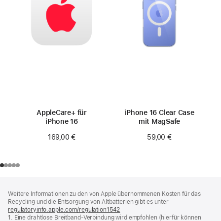
AppleCare+ für
iPhone 16 Clear Case
iPhone 16
mit MagSafe
169,00 €
59,00 €
Footer
Fußnoten
Weitere Informationen zu den von Apple übernommenen Kosten für das
Recycling und die Entsorgung von Altbatterien gibt es unter
regulatoryinfo.apple.com/regulation1542
(öffnet
1. Eine drahtlose Breitband-Verbindung wird empfohlen (hierfür können
ein