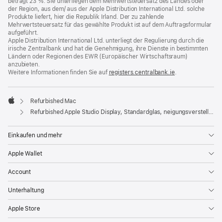
beträgt 23 %. Sie unterliegen dem Mehrwertsteuersatz des Landes oder
der Region, aus dem/ aus der Apple Distribution International Ltd. solche
Produkte liefert, hier die Republik Irland. Der zu zahlende
Mehrwertsteuersatz für das gewählte Produkt ist auf dem Auftragsformular
aufgeführt.
Apple Distribution International Ltd. unterliegt der Regulierung durch die
irische Zentralbank und hat die Genehmigung, ihre Dienste in bestimmten
Ländern oder Regionen des EWR (Europäischer Wirtschaftsraum)
anzubieten.
Weitere Informationen finden Sie auf
registers.centralbank.ie
(Öffnet
.
ein
neues
Fenster)
Refurbished Mac
Apple
Refurbished Apple Studio Display, Standard­glas, neigungs­verstell­barer Standfuß
Einkaufen und mehr
Apple Wallet
Account
Unterhaltung
Apple Store