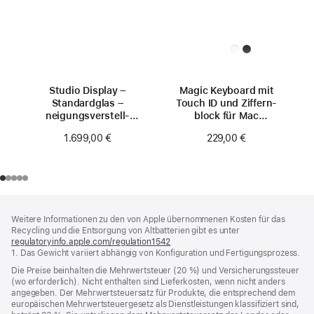
Studio Display –
Magic Keyboard mit
Standardglas –
Touch ID und Ziffern­
neigungs­verstell­
block für Mac
barer Standfuß
Modelle mit
1.699,00 €
229,00 €
Apple Chip (USB‑C)
– Deutsch –
Schwarze Tasten
Footer
Fußnoten
Weitere Informationen zu den von Apple übernommenen Kosten für das
Recycling und die Entsorgung von Altbatterien gibt es unter
regulatoryinfo.apple.com/regulation1542
(öffnet
1. Das Gewicht variiert abhängig von Konfiguration und Fertigungsprozess.
ein
neues
Die Preise beinhalten die Mehrwertsteuer (20 %) und Versicherungssteuer
Fenster)
(wo erforderlich). Nicht enthalten sind Lieferkosten, wenn nicht anders
angegeben. Der Mehrwertsteuersatz für Produkte, die entsprechend dem
europäischen Mehrwertsteuergesetz als Dienstleistungen klassifiziert sind,