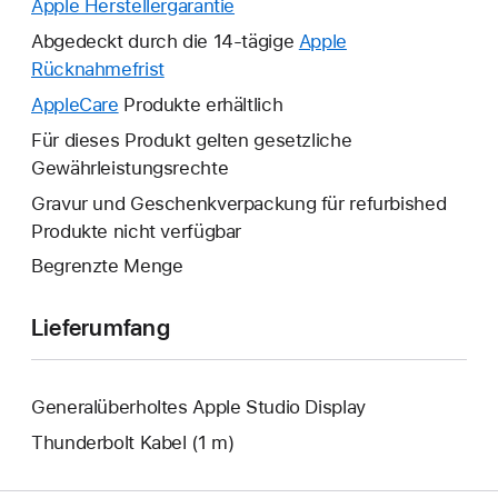
Apple Herstellergarantie
Ein
neues
Abgedeckt durch die 14-tägige
Apple
Fenster
Rücknahmefrist
Ein
wird
neues
AppleCare
Ein
Produkte erhältlich
geöffnet.
Fenster
neues
Für dieses Produkt gelten gesetzliche
wird
Fenster
Gewährleistungsrechte
geöffnet.
wird
Gravur und Geschenkverpackung für refurbished
geöffnet.
Produkte nicht verfügbar
Begrenzte Menge
Lieferumfang
Generalüberholtes Apple Studio Display
Thunderbolt Kabel (1 m)