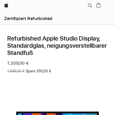
Apple
Zertifiziert Refurbished
Refurbished Apple Studio Display,
Standard­glas, neigungs­verstell­barer
Standfuß
Jetzt
1.309,00 €
Vorher:
1.699,00 €
Spare 390,00 €