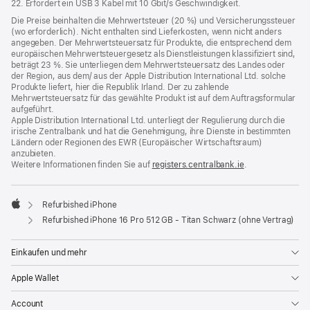
22. Erfordert ein USB 3 Kabel mit 10 Gbit/s Geschwindigkeit.
Die Preise beinhalten die Mehrwertsteuer (20 %) und Versicherungssteuer
(wo erforderlich). Nicht enthalten sind Lieferkosten, wenn nicht anders
angegeben. Der Mehrwertsteuersatz für Produkte, die entsprechend dem
europäischen Mehrwertsteuergesetz als Dienstleistungen klassifiziert sind,
beträgt 23 %. Sie unterliegen dem Mehrwertsteuersatz des Landes oder
der Region, aus dem/ aus der Apple Distribution International Ltd. solche
Produkte liefert, hier die Republik Irland. Der zu zahlende
Mehrwertsteuersatz für das gewählte Produkt ist auf dem Auftragsformular
aufgeführt.
Apple Distribution International Ltd. unterliegt der Regulierung durch die
irische Zentralbank und hat die Genehmigung, ihre Dienste in bestimmten
Ländern oder Regionen des EWR (Europäischer Wirtschaftsraum)
anzubieten.
Weitere Informationen finden Sie auf
registers.centralbank.ie
(Öffnet
.
ein
neues
Fenster)
Refurbished iPhone
Apple
Refurbished iPhone 16 Pro 512 GB - Titan Schwarz (ohne Vertrag)
Einkaufen und mehr
Apple Wallet
Account