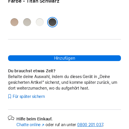
Farbe - Titan Schwarz
Titan
Titan Natur
Titan Weiß
Wüstensand
Titan Schwarz
Hinzufügen
Du brauchst etwas Zeit?
Behalte deine Auswahl, indem du dieses Gerät in „Deine
gesicherten Artikel“ sicherst, und komme später zurück, um
dort weiterzumachen, wo du aufgehört hast.
Für später sichern
Hilfe beim Einkauf.
Chatte online
(Öffnet
oder ruf an unter
0800 201 037
.