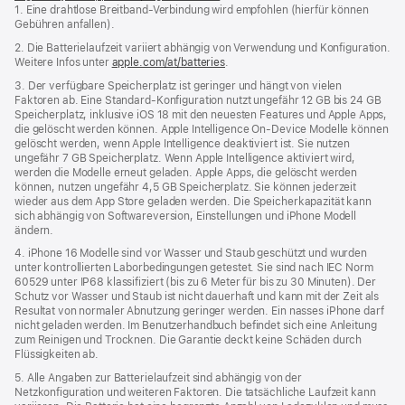
1. Eine drahtlose Breitband-Verbindung wird empfohlen (hierfür können
ein
Gebühren anfallen).
neues
Fenster)
2. Die Batterielaufzeit variiert abhängig von Verwendung und Konfiguration.
Weitere Infos unter
apple.com/at/batteries
.
3. Der verfügbare Speicherplatz ist geringer und hängt von vielen
Faktoren ab. Eine Standard-Konfiguration nutzt ungefähr 12 GB bis 24 GB
Speicherplatz, inklusive iOS 18 mit den neuesten Features und Apple Apps,
die gelöscht werden können. Apple Intelligence On‑Device Modelle können
gelöscht werden, wenn Apple Intelligence deaktiviert ist. Sie nutzen
ungefähr 7 GB Speicherplatz. Wenn Apple Intelligence aktiviert wird,
werden die Modelle erneut geladen. Apple Apps, die gelöscht werden
können, nutzen ungefähr 4,5 GB Speicherplatz. Sie können jederzeit
wieder aus dem App Store geladen werden. Die Speicherkapazität kann
sich abhängig von Softwareversion, Einstellungen und iPhone Modell
ändern.
4. iPhone 16 Modelle sind vor Wasser und Staub geschützt und wurden
unter kontrollierten Laborbedingungen getestet. Sie sind nach IEC Norm
60529 unter IP68 klassifiziert (bis zu 6 Meter für bis zu 30 Minuten). Der
Schutz vor Wasser und Staub ist nicht dauerhaft und kann mit der Zeit als
Resultat von normaler Abnutzung geringer werden. Ein nasses iPhone darf
nicht geladen werden. Im Benutzerhandbuch befindet sich eine Anleitung
zum Reinigen und Trocknen. Die Garantie deckt keine Schäden durch
Flüssigkeiten ab.
5. Alle Angaben zur Batterielaufzeit sind abhängig von der
Netzkonfiguration und weiteren Faktoren. Die tatsächliche Laufzeit kann