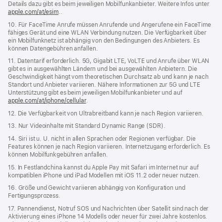
Details dazu gibt es beim jeweiligen Mobilfunkanbieter. Weitere Infos unter
apple.com/at/esim
..
10. Für FaceTime Anrufe müssen Anrufende und Angerufene ein FaceTime
fähiges Gerät und eine WLAN Verbindung nutzen. Die Verfügbarkeit über
ein Mobilfunknetz ist abhängig von den Bedingungen des Anbieters. Es
können Datengebühren anfallen.
11. Datentarif erforderlich. 5G, Gigabit LTE, VoLTE und Anrufe über WLAN
gibt es in ausgewählten Ländern und bei ausgewählten Anbietern. Die
Geschwindigkeit hängt vom theoretischen Durchsatz ab und kann je nach
Standort und Anbieter variieren. Nähere Informationen zur 5G und LTE
Unterstützung gibt es beim jeweiligen Mobilfunkanbieter und auf
apple.com/at/iphone/cellular
.
12. Die Verfügbarkeit von Ultrabreitband kann je nach Region variieren.
13. Nur Videoinhalte mit Standard Dynamic Range (SDR).
14. Siri ist u. U. nicht in allen Sprachen oder Regionen verfügbar. Die
Features können je nach Region variieren. Internetzugang erforderlich. Es
können Mobilfunkgebühren anfallen.
15. In Festlandchina kannst du Apple Pay mit Safari im Internet nur auf
kompatiblen iPhone und iPad Modellen mit iOS 11.2 oder neuer nutzen.
16. Größe und Gewicht variieren abhängig von Konfiguration und
Fertigungsprozess.
17. Pannendienst, Notruf SOS und Nachrichten über Satellit sind nach der
Aktivierung eines iPhone 14 Modells oder neuer für zwei Jahre kostenlos.