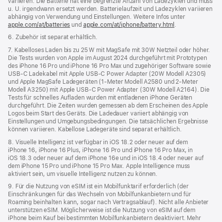
variieren. Die Batterie hat eine begrenzte Anzahl von Lade­zyklen und muss
u. U. irgend­wann ersetzt werden. Batterielaufzeit und Ladezyklen variieren
abhängig von Verwendung und Einstellungen. Weitere Infos unter
apple.com/at/batteries
und
apple.com/at/iphone/battery.html
.
6. Zubehör ist separat erhältlich.
7. Kabelloses Laden bis zu 25 W mit MagSafe mit 30W Netzteil oder höher.
Die Tests wurden von Apple im August 2024 durchgeführt mit Prototypen
des iPhone 16 Pro und iPhone 16 Pro Max und zugehöriger Software­ sowie
USB‑C Ladekabel mit Apple USB‑C Power Adapter (20W Modell A2305)
und Apple MagSafe Ladegeräten (1‑Meter Modell A2580 und 2‑Meter
Modell A3250) mit Apple USB‑C Power Adapter (30W Modell A2164). Die
Tests für schnelles Aufladen wurden mit entladenen iPhone Geräten
durchgeführt. Die Zeiten wurden gemessen ab dem Erscheinen des Apple
Logos beim Start des Geräts. Die Ladedauer variiert abhängig von
Einstellungen und Umgebungsbedingungen. Die tatsächlichen Ergebnisse
können variieren. Kabellose Ladegeräte sind separat erhältlich.
8. Visuelle Intelligenz ist verfügbar in iOS 18.2 oder neuer auf dem
iPhone 16, iPhone 16 Plus, iPhone 16 Pro und iPhone 16 Pro Max, in
iOS 18.3 oder neuer auf dem iPhone 16e und in iOS 18.4 oder neuer auf
dem iPhone 15 Pro und iPhone 15 Pro Max. Apple Intelligence muss
aktiviert sein, um visuelle Intelligenz nutzen zu können.
9. Für die Nutzung von eSIM ist ein Mobilfunktarif erforderlich (der
Einschränkungen für das Wechseln von Mobilfunkanbietern und für
Roaming beinhalten kann, sogar nach Vertragsablauf). Nicht alle Anbieter
unterstützen eSIM. Möglicherweise ist die Nutzung von eSIM auf dem
iPhone beim Kauf bei bestimmten Mobilfunkanbietern deaktiviert. Mehr