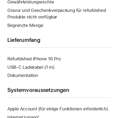
Fenster
Gewährleistungsrechte
geöffnet.
wird
Gravur und Geschenkverpackung für refurbished
geöffnet.
Produkte nicht verfügbar
Begrenzte Menge
Lieferumfang
Refurbished iPhone 16 Pro
USB‑C Ladekabel (1 m)
Dokumentation
Systemvoraussetzungen
Apple Account (für einige Funktionen erforderlich)
Internetzugang¹