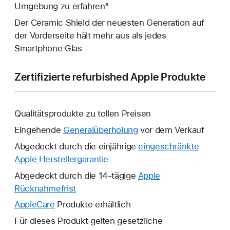
Umgebung zu erfahren⁸
Der Ceramic Shield der neuesten Generation auf
der Vorderseite hält mehr aus als jedes
Smartphone Glas
Zertifizierte refurbished Apple Produkte
Qualitätsprodukte zu tollen Preisen
Eingehende
Generalüberholung
vor dem Verkauf
Abgedeckt durch die einjährige
eingeschränkte
Apple Herstellergarantie
Ein
neues
Abgedeckt durch die 14-tägige
Apple
Fenster
Rücknahmefrist
Ein
wird
neues
AppleCare
Ein
Produkte erhältlich
geöffnet.
Fenster
neues
Für dieses Produkt gelten gesetzliche
wird