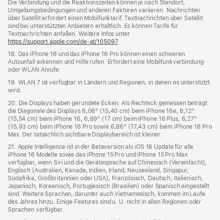
Die Verbindung und die Reaktionszeiten können je nach Standort,
Umgebungsbedingungen und anderen Faktoren variieren. Nachrichten
über Satellit erfordert einen Mobilfunktarif. Textnachrichten über Satellit
sind bei unterstützten Anbietern erhältlich. Es können Tarife für
Textnachrichten anfallen. Weitere Infos unter
https://support.apple.com/de-at/105097
.
18. Das iPhone 16 und das iPhone 16 Pro können einen schweren
Autounfall erkennen und Hilfe rufen. Erfordert eine Mobilfunkverbindung
oder WLAN Anrufe.
19. WLAN 7 ist verfügbar in Ländern und Regionen, in denen es unterstützt
wird.
20. Die Displays haben gerundete Ecken. Als Rechteck gemessen beträgt
die Diagonale des Displays 6,06" (15,40 cm) beim iPhone 16e, 6,12"
(15,54 cm) beim iPhone 16, 6,69" (17 cm) beim iPhone 16 Plus, 6,27"
(15,93 cm) beim iPhone 16 Pro sowie 6,86" (17,43 cm) beim iPhone 16 Pro
Max. Der tatsächlich sichtbare Displaybereich ist kleiner.
21. Apple Intelligence ist in der Betaversion als iOS 18 Update für alle
iPhone 16 Modelle sowie das iPhone 15 Pro und iPhone 15 Pro Max
verfügbar, wenn Siri und die Gerätesprache auf Chinesisch (Vereinfacht),
Englisch (Australien, Kanada, Indien, Irland, Neuseeland, Singapur,
Südafrika, Großbritannien oder USA), Französisch, Deutsch, Italienisch,
Japanisch, Koreanisch, Portugiesisch (Brasilien) oder Spanisch eingestellt
sind. Weitere Sprachen, darunter auch Vietnamesisch, kommen im Laufe
des Jahres hinzu. Einige Features sind u. U. nicht in allen Regionen oder
Sprachen verfügbar.