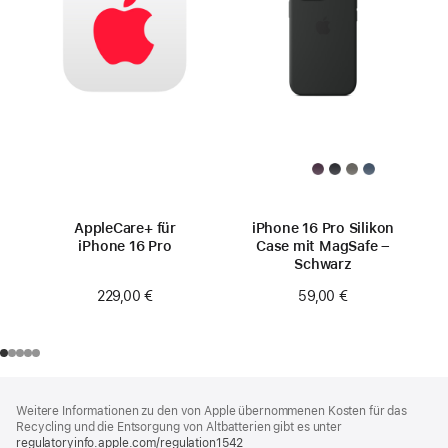
AppleCare+ für
iPhone 16 Pro Silikon
iPhone 16 Pro
Case mit MagSafe –
Schwarz
229,00 €
59,00 €
Footer
Fußnoten
Weitere Informationen zu den von Apple übernommenen Kosten für das
Recycling und die Entsorgung von Altbatterien gibt es unter
regulatoryinfo.apple.com/regulation1542
(öffnet