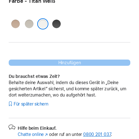
Farbe - Titan Weiß
Titan
Titan Natur
Titan Schwarz
Wüstensand
Titan Weiß
Hinzufügen
Du brauchst etwas Zeit?
Behalte deine Auswahl, indem du dieses Gerät in „Deine
gesicherten Artikel“ sicherst, und komme später zurück, um
dort weiterzumachen, wo du aufgehört hast.
Für später sichern
Hilfe beim Einkauf.
Chatte online
(Öffnet
oder ruf an unter
0800 201 037
.