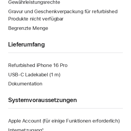
Fenster
Gewährleistungsrechte
geöffnet.
wird
Gravur und Geschenkverpackung für refurbished
geöffnet.
Produkte nicht verfügbar
Begrenzte Menge
Lieferumfang
Refurbished iPhone 16 Pro
USB‑C Ladekabel (1 m)
Dokumentation
Systemvoraussetzungen
Apple Account (für einige Funktionen erforderlich)
Internetzugang¹