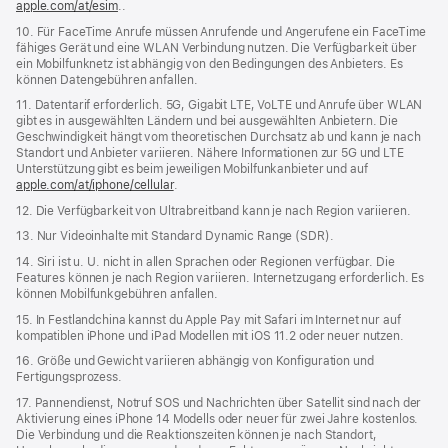
apple.com/at/esim
..
10. Für FaceTime Anrufe müssen Anrufende und Angerufene ein FaceTime
fähiges Gerät und eine WLAN Verbindung nutzen. Die Verfügbarkeit über
ein Mobilfunknetz ist abhängig von den Bedingungen des Anbieters. Es
können Datengebühren anfallen.
11. Datentarif erforderlich. 5G, Gigabit LTE, VoLTE und Anrufe über WLAN
gibt es in ausgewählten Ländern und bei ausgewählten Anbietern. Die
Geschwindigkeit hängt vom theoretischen Durchsatz ab und kann je nach
Standort und Anbieter variieren. Nähere Informationen zur 5G und LTE
Unterstützung gibt es beim jeweiligen Mobilfunkanbieter und auf
apple.com/at/iphone/cellular
.
12. Die Verfügbarkeit von Ultrabreitband kann je nach Region variieren.
13. Nur Videoinhalte mit Standard Dynamic Range (SDR).
14. Siri ist u. U. nicht in allen Sprachen oder Regionen verfügbar. Die
Features können je nach Region variieren. Internetzugang erforderlich. Es
können Mobilfunkgebühren anfallen.
15. In Festlandchina kannst du Apple Pay mit Safari im Internet nur auf
kompatiblen iPhone und iPad Modellen mit iOS 11.2 oder neuer nutzen.
16. Größe und Gewicht variieren abhängig von Konfiguration und
Fertigungsprozess.
17. Pannendienst, Notruf SOS und Nachrichten über Satellit sind nach der
Aktivierung eines iPhone 14 Modells oder neuer für zwei Jahre kostenlos.
Die Verbindung und die Reaktionszeiten können je nach Standort,