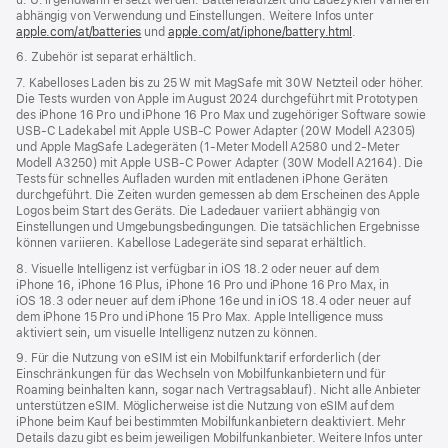
abhängig von Verwendung und Einstellungen. Weitere Infos unter
apple.com/at/batteries
und
apple.com/at/iphone/battery.html
.
6. Zubehör ist separat erhältlich.
7. Kabelloses Laden bis zu 25 W mit MagSafe mit 30W Netzteil oder höher.
Die Tests wurden von Apple im August 2024 durchgeführt mit Prototypen
des iPhone 16 Pro und iPhone 16 Pro Max und zugehöriger Software­ sowie
USB‑C Ladekabel mit Apple USB‑C Power Adapter (20W Modell A2305)
und Apple MagSafe Ladegeräten (1‑Meter Modell A2580 und 2‑Meter
Modell A3250) mit Apple USB‑C Power Adapter (30W Modell A2164). Die
Tests für schnelles Aufladen wurden mit entladenen iPhone Geräten
durchgeführt. Die Zeiten wurden gemessen ab dem Erscheinen des Apple
Logos beim Start des Geräts. Die Ladedauer variiert abhängig von
Einstellungen und Umgebungsbedingungen. Die tatsächlichen Ergebnisse
können variieren. Kabellose Ladegeräte sind separat erhältlich.
8. Visuelle Intelligenz ist verfügbar in iOS 18.2 oder neuer auf dem
iPhone 16, iPhone 16 Plus, iPhone 16 Pro und iPhone 16 Pro Max, in
iOS 18.3 oder neuer auf dem iPhone 16e und in iOS 18.4 oder neuer auf
dem iPhone 15 Pro und iPhone 15 Pro Max. Apple Intelligence muss
aktiviert sein, um visuelle Intelligenz nutzen zu können.
9. Für die Nutzung von eSIM ist ein Mobilfunktarif erforderlich (der
Einschränkungen für das Wechseln von Mobilfunkanbietern und für
Roaming beinhalten kann, sogar nach Vertragsablauf). Nicht alle Anbieter
unterstützen eSIM. Möglicherweise ist die Nutzung von eSIM auf dem
iPhone beim Kauf bei bestimmten Mobilfunkanbietern deaktiviert. Mehr
Details dazu gibt es beim jeweiligen Mobilfunkanbieter. Weitere Infos unter