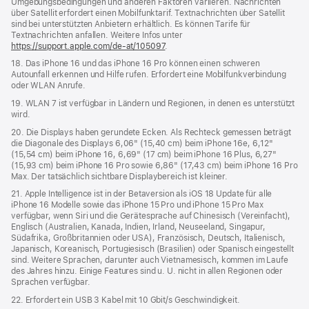
Umgebungsbedingungen und anderen Faktoren variieren. Nachrichten
über Satellit erfordert einen Mobilfunktarif. Textnachrichten über Satellit
sind bei unterstützten Anbietern erhältlich. Es können Tarife für
Textnachrichten anfallen. Weitere Infos unter
https://support.apple.com/de-at/105097
.
18. Das iPhone 16 und das iPhone 16 Pro können einen schweren
Autounfall erkennen und Hilfe rufen. Erfordert eine Mobilfunkverbindung
oder WLAN Anrufe.
19. WLAN 7 ist verfügbar in Ländern und Regionen, in denen es unterstützt
wird.
20. Die Displays haben gerundete Ecken. Als Rechteck gemessen beträgt
die Diagonale des Displays 6,06" (15,40 cm) beim iPhone 16e, 6,12"
(15,54 cm) beim iPhone 16, 6,69" (17 cm) beim iPhone 16 Plus, 6,27"
(15,93 cm) beim iPhone 16 Pro sowie 6,86" (17,43 cm) beim iPhone 16 Pro
Max. Der tatsächlich sichtbare Displaybereich ist kleiner.
21. Apple Intelligence ist in der Betaversion als iOS 18 Update für alle
iPhone 16 Modelle sowie das iPhone 15 Pro und iPhone 15 Pro Max
verfügbar, wenn Siri und die Gerätesprache auf Chinesisch (Vereinfacht),
Englisch (Australien, Kanada, Indien, Irland, Neuseeland, Singapur,
Südafrika, Großbritannien oder USA), Französisch, Deutsch, Italienisch,
Japanisch, Koreanisch, Portugiesisch (Brasilien) oder Spanisch eingestellt
sind. Weitere Sprachen, darunter auch Vietnamesisch, kommen im Laufe
des Jahres hinzu. Einige Features sind u. U. nicht in allen Regionen oder
Sprachen verfügbar.
22. Erfordert ein USB 3 Kabel mit 10 Gbit/s Geschwindigkeit.