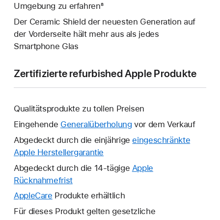
Umgebung zu erfahren⁸
Der Ceramic Shield der neuesten Generation auf
der Vorderseite hält mehr aus als jedes
Smartphone Glas
Zertifizierte refurbished Apple Produkte
Qualitätsprodukte zu tollen Preisen
Eingehende
Generalüberholung
vor dem Verkauf
Abgedeckt durch die einjährige
eingeschränkte
Apple Herstellergarantie
Ein
neues
Abgedeckt durch die 14-tägige
Apple
Fenster
Rücknahmefrist
Ein
wird
neues
AppleCare
Ein
Produkte erhältlich
geöffnet.
Fenster
neues
Für dieses Produkt gelten gesetzliche
wird