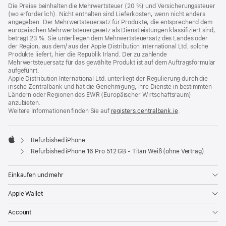
Die Preise beinhalten die Mehrwertsteuer (20 %) und Versicherungssteuer
(wo erforderlich). Nicht enthalten sind Lieferkosten, wenn nicht anders
angegeben. Der Mehrwertsteuersatz für Produkte, die entsprechend dem
europäischen Mehrwertsteuergesetz als Dienstleistungen klassifiziert sind,
beträgt 23 %. Sie unterliegen dem Mehrwertsteuersatz des Landes oder
der Region, aus dem/ aus der Apple Distribution International Ltd. solche
Produkte liefert, hier die Republik Irland. Der zu zahlende
Mehrwertsteuersatz für das gewählte Produkt ist auf dem Auftragsformular
aufgeführt.
Apple Distribution International Ltd. unterliegt der Regulierung durch die
irische Zentralbank und hat die Genehmigung, ihre Dienste in bestimmten
Ländern oder Regionen des EWR (Europäischer Wirtschaftsraum)
anzubieten.
Weitere Informationen finden Sie auf
registers.centralbank.ie
(Öffnet
.
ein
neues
Fenster)
Refurbished iPhone
Apple
Refurbished iPhone 16 Pro 512 GB - Titan Weiß (ohne Vertrag)
Einkaufen und mehr
Apple Wallet
Account