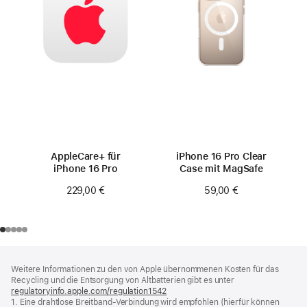
AppleCare+ für
iPhone 16 Pro Clear
iPhone 16 Pro
Case mit MagSafe
229,00 €
59,00 €
Footer
Fußnoten
Weitere Informationen zu den von Apple übernommenen Kosten für das
Recycling und die Entsorgung von Altbatterien gibt es unter
regulatoryinfo.apple.com/regulation1542
(öffnet
1. Eine drahtlose Breitband-Verbindung wird empfohlen (hierfür können
ein