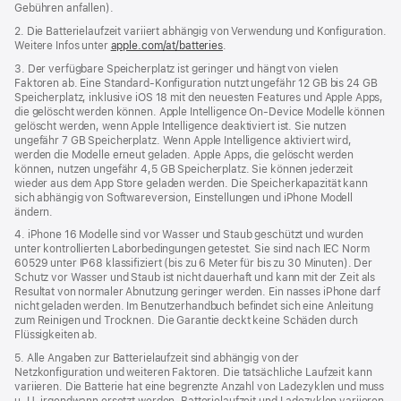
Gebühren anfallen).
neues
Fenster)
2. Die Batterielaufzeit variiert abhängig von Verwendung und Konfiguration.
Weitere Infos unter
apple.com/at/batteries
.
3. Der verfügbare Speicherplatz ist geringer und hängt von vielen
Faktoren ab. Eine Standard-Konfiguration nutzt ungefähr 12 GB bis 24 GB
Speicherplatz, inklusive iOS 18 mit den neuesten Features und Apple Apps,
die gelöscht werden können. Apple Intelligence On‑Device Modelle können
gelöscht werden, wenn Apple Intelligence deaktiviert ist. Sie nutzen
ungefähr 7 GB Speicherplatz. Wenn Apple Intelligence aktiviert wird,
werden die Modelle erneut geladen. Apple Apps, die gelöscht werden
können, nutzen ungefähr 4,5 GB Speicherplatz. Sie können jederzeit
wieder aus dem App Store geladen werden. Die Speicherkapazität kann
sich abhängig von Softwareversion, Einstellungen und iPhone Modell
ändern.
4. iPhone 16 Modelle sind vor Wasser und Staub geschützt und wurden
unter kontrollierten Laborbedingungen getestet. Sie sind nach IEC Norm
60529 unter IP68 klassifiziert (bis zu 6 Meter für bis zu 30 Minuten). Der
Schutz vor Wasser und Staub ist nicht dauerhaft und kann mit der Zeit als
Resultat von normaler Abnutzung geringer werden. Ein nasses iPhone darf
nicht geladen werden. Im Benutzerhandbuch befindet sich eine Anleitung
zum Reinigen und Trocknen. Die Garantie deckt keine Schäden durch
Flüssigkeiten ab.
5. Alle Angaben zur Batterielaufzeit sind abhängig von der
Netzkonfiguration und weiteren Faktoren. Die tatsächliche Laufzeit kann
variieren. Die Batterie hat eine begrenzte Anzahl von Lade­zyklen und muss
u. U. irgend­wann ersetzt werden. Batterielaufzeit und Ladezyklen variieren