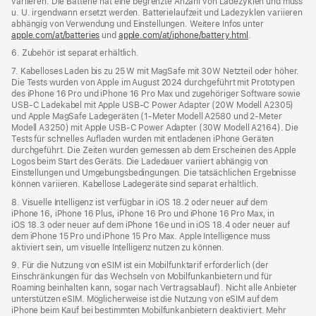
variieren. Die Batterie hat eine begrenzte Anzahl von Lade­zyklen und muss
u. U. irgend­wann ersetzt werden. Batterielaufzeit und Ladezyklen variieren
abhängig von Verwendung und Einstellungen. Weitere Infos unter
apple.com/at/batteries
und
apple.com/at/iphone/battery.html
.
6. Zubehör ist separat erhältlich.
7. Kabelloses Laden bis zu 25 W mit MagSafe mit 30W Netzteil oder höher.
Die Tests wurden von Apple im August 2024 durchgeführt mit Prototypen
des iPhone 16 Pro und iPhone 16 Pro Max und zugehöriger Software­ sowie
USB‑C Ladekabel mit Apple USB‑C Power Adapter (20W Modell A2305)
und Apple MagSafe Ladegeräten (1‑Meter Modell A2580 und 2‑Meter
Modell A3250) mit Apple USB‑C Power Adapter (30W Modell A2164). Die
Tests für schnelles Aufladen wurden mit entladenen iPhone Geräten
durchgeführt. Die Zeiten wurden gemessen ab dem Erscheinen des Apple
Logos beim Start des Geräts. Die Ladedauer variiert abhängig von
Einstellungen und Umgebungsbedingungen. Die tatsächlichen Ergebnisse
können variieren. Kabellose Ladegeräte sind separat erhältlich.
8. Visuelle Intelligenz ist verfügbar in iOS 18.2 oder neuer auf dem
iPhone 16, iPhone 16 Plus, iPhone 16 Pro und iPhone 16 Pro Max, in
iOS 18.3 oder neuer auf dem iPhone 16e und in iOS 18.4 oder neuer auf
dem iPhone 15 Pro und iPhone 15 Pro Max. Apple Intelligence muss
aktiviert sein, um visuelle Intelligenz nutzen zu können.
9. Für die Nutzung von eSIM ist ein Mobilfunktarif erforderlich (der
Einschränkungen für das Wechseln von Mobilfunkanbietern und für
Roaming beinhalten kann, sogar nach Vertragsablauf). Nicht alle Anbieter
unterstützen eSIM. Möglicherweise ist die Nutzung von eSIM auf dem
iPhone beim Kauf bei bestimmten Mobilfunkanbietern deaktiviert. Mehr