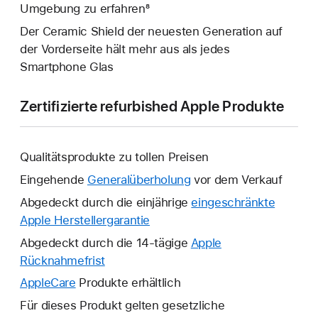
Umgebung zu erfahren⁸
Der Ceramic Shield der neuesten Generation auf
der Vorderseite hält mehr aus als jedes
Smartphone Glas
Zertifizierte refurbished Apple Produkte
Qualitätsprodukte zu tollen Preisen
Eingehende
Generalüberholung
vor dem Verkauf
Abgedeckt durch die einjährige
eingeschränkte
Apple Herstellergarantie
Ein
neues
Abgedeckt durch die 14-tägige
Apple
Fenster
Rücknahmefrist
Ein
wird
neues
AppleCare
Ein
Produkte erhältlich
geöffnet.
Fenster
neues
Für dieses Produkt gelten gesetzliche
wird