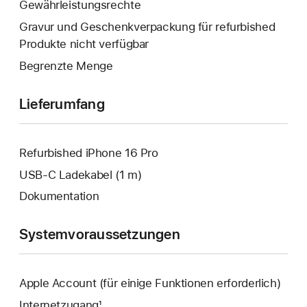
Fenster
Gewährleistungsrechte
geöffnet.
wird
Gravur und Geschenkverpackung für refurbished
geöffnet.
Produkte nicht verfügbar
Begrenzte Menge
Lieferumfang
Refurbished iPhone 16 Pro
USB‑C Ladekabel (1 m)
Dokumentation
Systemvoraussetzungen
Apple Account (für einige Funktionen erforderlich)
Internetzugang¹