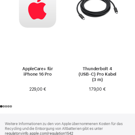
AppleCare+ für
Thunderbolt 4
iPhone 16 Pro
(USB‑C) Pro Kabel
(3 m)
229,00 €
179,00 €
Footer
Fußnoten
Weitere Informationen zu den von Apple übernommenen Kosten für das
Recycling und die Entsorgung von Altbatterien gibt es unter
regulatoryinfo.apple.com/regulation1542
(öffnet