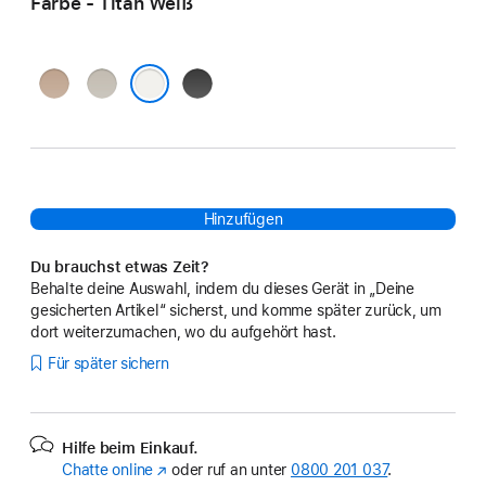
Farbe - Titan Weiß
Titan
Titan Natur
Titan Schwarz
Wüstensand
Titan Weiß
Hinzufügen
Du brauchst etwas Zeit?
Behalte deine Auswahl, indem du dieses Gerät in „Deine
gesicherten Artikel“ sicherst, und komme später zurück, um
dort weiterzumachen, wo du aufgehört hast.
Für später sichern
Hilfe beim Einkauf.
Chatte online
(Öffnet
oder ruf an unter
0800 201 037
.