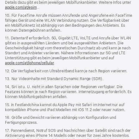
Details dazu gibt es beim jeweiligen Mobilfunkanbieter. Weitere Infos unter
apple.com/at/esim
..
10. Für FaceTime Anrufe müssen Anrufende und Angerufene ein FaceTime
fähiges Gerät und eine WLAN Verbindung nutzen. Die Verfügbarkeit über
ein Mobilfunknetz ist abhängig von den Bedingungen des Anbieters. Es
können Datengebühren anfallen.
11. Datentarif erforderlich. 5G, Gigabit LTE, VoLTE und Anrufe über WLAN
gibt es in ausgewählten Ländern und bei ausgewählten Anbietern. Die
Geschwindigkeit hängt vom theoretischen Durchsatz ab und kann je nach
Standort und Anbieter variieren. Nähere Informationen zur 5G und LTE
Unterstützung gibt es beim jeweiligen Mobilfunkanbieter und auf
apple.com/at/iphone/cellular
.
12. Die Verfügbarkeit von Ultrabreitband kann je nach Region variieren.
13. Nur Videoinhalte mit Standard Dynamic Range (SDR).
14. Siri ist u. U. nicht in allen Sprachen oder Regionen verfügbar. Die
Features können je nach Region variieren. Internetzugang erforderlich. Es
können Mobilfunkgebühren anfallen.
15. In Festlandchina kannst du Apple Pay mit Safari im Internet nur auf
kompatiblen iPhone und iPad Modellen mit iOS 11.2 oder neuer nutzen.
16. Größe und Gewicht variieren abhängig von Konfiguration und
Fertigungsprozess.
17. Pannendienst, Notruf SOS und Nachrichten über Satellit sind nach der
Aktivierung eines iPhone 14 Modells oder neuer für zwei Jahre kostenlos.