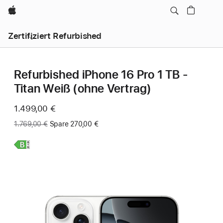
Apple
Zertifiziert Refurbished
Refurbished iPhone 16 Pro 1 TB -
Titan Weiß (ohne Vertrag)
Jetzt
1.499,00 €
Vorher:
1.769,00 €
Spare 270,00 €
Weitere
Infos,