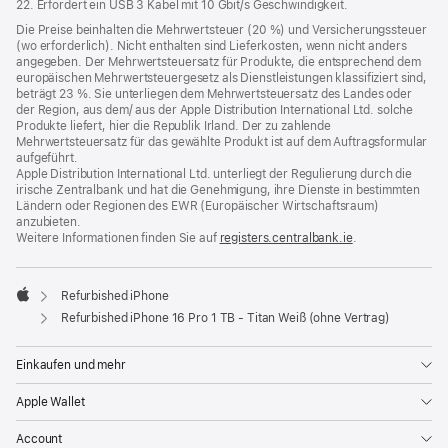
22. Erfordert ein USB 3 Kabel mit 10 Gbit/s Geschwindigkeit.
Die Preise beinhalten die Mehrwertsteuer (20 %) und Versicherungssteuer
(wo erforderlich). Nicht enthalten sind Lieferkosten, wenn nicht anders
angegeben. Der Mehrwertsteuersatz für Produkte, die entsprechend dem
europäischen Mehrwertsteuergesetz als Dienstleistungen klassifiziert sind,
beträgt 23 %. Sie unterliegen dem Mehrwertsteuersatz des Landes oder
der Region, aus dem/ aus der Apple Distribution International Ltd. solche
Produkte liefert, hier die Republik Irland. Der zu zahlende
Mehrwertsteuersatz für das gewählte Produkt ist auf dem Auftragsformular
aufgeführt.
Apple Distribution International Ltd. unterliegt der Regulierung durch die
irische Zentralbank und hat die Genehmigung, ihre Dienste in bestimmten
Ländern oder Regionen des EWR (Europäischer Wirtschaftsraum)
anzubieten.
Weitere Informationen finden Sie auf
registers.centralbank.ie
(Öffnet
.
ein
neues
Fenster)
Refurbished iPhone
Apple
Refurbished iPhone 16 Pro 1 TB - Titan Weiß (ohne Vertrag)
Einkaufen und mehr
Apple Wallet
Account