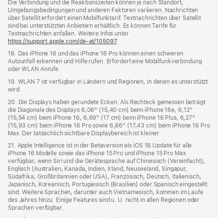
Die Verbindung und die Reaktionszeiten können je nach Standort,
Umgebungsbedingungen und anderen Faktoren variieren. Nachrichten
über Satellit erfordert einen Mobilfunktarif. Textnachrichten über Satellit
sind bei unterstützten Anbietern erhältlich. Es können Tarife für
Textnachrichten anfallen. Weitere Infos unter
https://support.apple.com/de-at/105097
.
18. Das iPhone 16 und das iPhone 16 Pro können einen schweren
Autounfall erkennen und Hilfe rufen. Erfordert eine Mobilfunkverbindung
oder WLAN Anrufe.
19. WLAN 7 ist verfügbar in Ländern und Regionen, in denen es unterstützt
wird.
20. Die Displays haben gerundete Ecken. Als Rechteck gemessen beträgt
die Diagonale des Displays 6,06" (15,40 cm) beim iPhone 16e, 6,12"
(15,54 cm) beim iPhone 16, 6,69" (17 cm) beim iPhone 16 Plus, 6,27"
(15,93 cm) beim iPhone 16 Pro sowie 6,86" (17,43 cm) beim iPhone 16 Pro
Max. Der tatsächlich sichtbare Displaybereich ist kleiner.
21. Apple Intelligence ist in der Betaversion als iOS 18 Update für alle
iPhone 16 Modelle sowie das iPhone 15 Pro und iPhone 15 Pro Max
verfügbar, wenn Siri und die Gerätesprache auf Chinesisch (Vereinfacht),
Englisch (Australien, Kanada, Indien, Irland, Neuseeland, Singapur,
Südafrika, Großbritannien oder USA), Französisch, Deutsch, Italienisch,
Japanisch, Koreanisch, Portugiesisch (Brasilien) oder Spanisch eingestellt
sind. Weitere Sprachen, darunter auch Vietnamesisch, kommen im Laufe
des Jahres hinzu. Einige Features sind u. U. nicht in allen Regionen oder
Sprachen verfügbar.