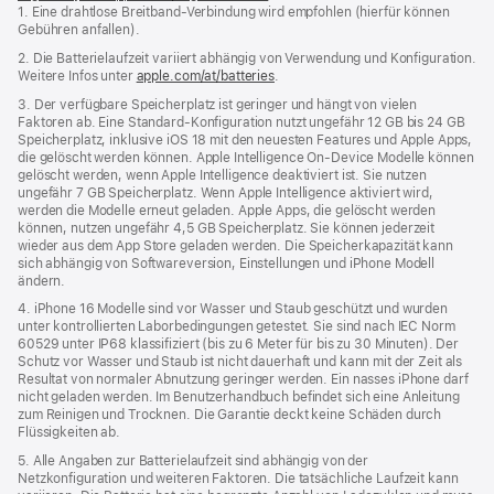
1. Eine drahtlose Breitband-Verbindung wird empfohlen (hierfür können
ein
Gebühren anfallen).
neues
Fenster)
2. Die Batterielaufzeit variiert abhängig von Verwendung und Konfiguration.
Weitere Infos unter
apple.com/at/batteries
.
3. Der verfügbare Speicherplatz ist geringer und hängt von vielen
Faktoren ab. Eine Standard-Konfiguration nutzt ungefähr 12 GB bis 24 GB
Speicherplatz, inklusive iOS 18 mit den neuesten Features und Apple Apps,
die gelöscht werden können. Apple Intelligence On‑Device Modelle können
gelöscht werden, wenn Apple Intelligence deaktiviert ist. Sie nutzen
ungefähr 7 GB Speicherplatz. Wenn Apple Intelligence aktiviert wird,
werden die Modelle erneut geladen. Apple Apps, die gelöscht werden
können, nutzen ungefähr 4,5 GB Speicherplatz. Sie können jederzeit
wieder aus dem App Store geladen werden. Die Speicherkapazität kann
sich abhängig von Softwareversion, Einstellungen und iPhone Modell
ändern.
4. iPhone 16 Modelle sind vor Wasser und Staub geschützt und wurden
unter kontrollierten Laborbedingungen getestet. Sie sind nach IEC Norm
60529 unter IP68 klassifiziert (bis zu 6 Meter für bis zu 30 Minuten). Der
Schutz vor Wasser und Staub ist nicht dauerhaft und kann mit der Zeit als
Resultat von normaler Abnutzung geringer werden. Ein nasses iPhone darf
nicht geladen werden. Im Benutzerhandbuch befindet sich eine Anleitung
zum Reinigen und Trocknen. Die Garantie deckt keine Schäden durch
Flüssigkeiten ab.
5. Alle Angaben zur Batterielaufzeit sind abhängig von der
Netzkonfiguration und weiteren Faktoren. Die tatsächliche Laufzeit kann