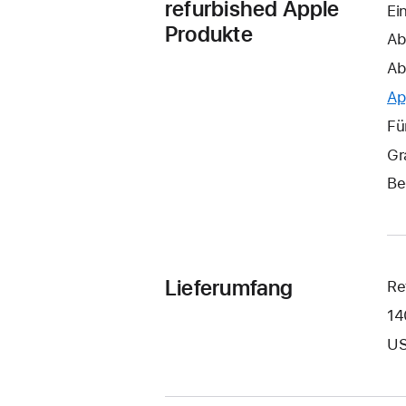
refurbished Apple
Ei
Produkte
Ab
Ab
Ap
Fü
Gr
Be
Lieferumfang
Re
14
US