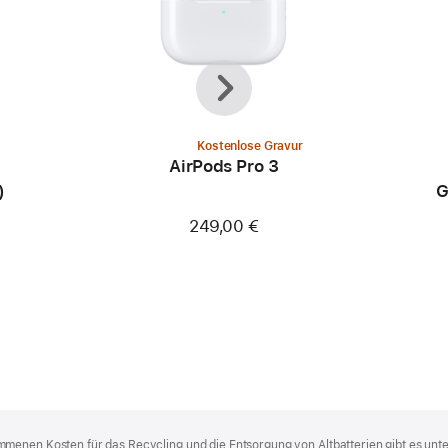
Zurück
Weiter
Kostenlose Gravur
AirPods Pro 3
)
G
249,00 €
menen Kosten für das Recycling und die Entsorgung von Altbatterien gibt es unt