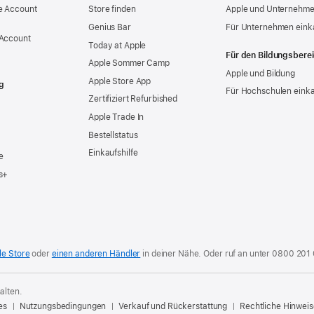
e Account
Store finden
Apple und Unternehm
Genius Bar
Für Unternehmen eink
 Account
Today at Apple
Für den Bildungsbere
Apple Sommer Camp
Apple und Bildung
Apple Store App
g
Für Hochschulen eink
Zertifiziert Refurbished
Apple Trade In
Bestellstatus
Einkaufshilfe
e
s+
le Store
oder
einen anderen Händler
in deiner Nähe. Oder
ruf an unter
0800 201
alten.
es
Nutzungsbedingungen
Verkauf und Rückerstattung
Rechtliche Hinweis