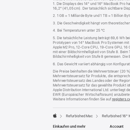
1. Die Displays des 14" und 16" MacBook Pro h
16,2" (41,05 cm). Der tatsächlich sichtbare Disp
2. 1 GB = 1 Milliarde Byte und 1 TB = 1 Billion Byt
3. Die Geschwindigkeit hängt vom theoretischen
4. Bei Temperaturen unter 25 °C
5. Die tatsächliche Leistung beträgt 69,6 Wh 
Prototypen von 14" MacBook Pro Systemen mit
Apple M2 Pro, 12‑Core CPU, 19‑Core GPU, 16 GB 
mit einer Bildschirmhelligkeit von Stufe 8. Beim
Bildschirmhelligkeit von Stufe 8 gemessen. Die 
6. Das Gewicht variiert abhängig von Konfigura
Die Preise beinhalten die Mehrwertsteuer (20 %
Mehrwertsteuersatz für Produkte, die entsprech
Mehrwertsteuersatz des Landes oder der Region, a
Mehrwertsteuersatz für das gewählte Produkt is
Apple Distribution International Ltd. unterlieg
EWR (Europäischer Wirtschaftsraum) anzubiete
Weitere Informationen finden Sie auf
registers.c
Refurbished Mac
Refurbished 16"
Apple
Einkaufen und mehr
Account