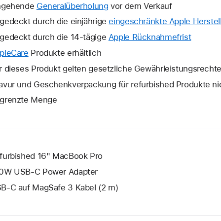
ngehende
Generalüberholung
vor dem Verkauf
gedeckt durch die einjährige
eingeschränkte Apple Herstell
gedeckt durch die 14-tägige
Apple Rücknahmefrist
Ein
neues
pleCare
Ein
Produkte erhältlich
Fenster
neues
r dieses Produkt gelten gesetzliche Gewährleistungsrecht
wird
Fenster
avur und Geschenkverpackung für refurbished Produkte ni
geöffne
wird
grenzte Menge
geöffnet.
furbished 16" MacBook Pro
0W USB‑C Power Adapter
B‑C auf MagSafe 3 Kabel (2 m)