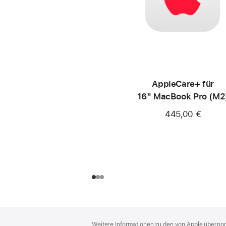
AppleCare+ für
16" MacBook Pro (M2
445,00 €
Footer
Fußnoten
Weitere Informationen zu den von Apple übernom