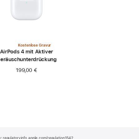
Kostenlose Gravur
AirPods 4 mit Aktiver
eräusch­unter­drückung
199,00 €
er
regulatoryinfo.apple.com/regulation1542
(öffnet