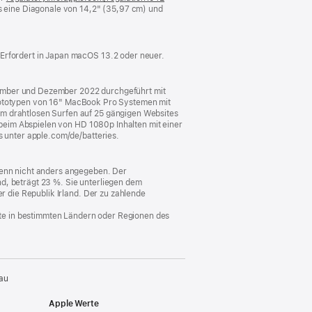
 eine Diagonale von 14,2" (35,97 cm) und
ein
neues
Fenster)
 Erfordert in Japan macOS 13.2 oder neuer.
vember und Dezember 2022 durchgeführt mit
ototypen von 16" MacBook Pro Systemen mit
im drahtlosen Surfen auf 25 gängigen Websites
t beim Abspielen von HD 1080p Inhalten mit einer
s unter apple.com/de/batteries.
 wenn nicht anders angegeben. Der
d, beträgt 23 %. Sie unterliegen dem
er die Republik Irland. Der zu zahlende
nste in bestimmten Ländern oder Regionen des
au
Apple Werte