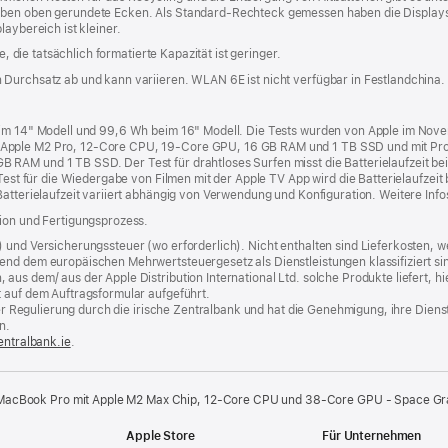
aben oben gerundete Ecken. Als Standard-Rechteck gemessen haben die Displays
laybereich ist kleiner.
e, die tatsächlich formatierte Kapazität ist geringer.
 Durchsatz ab und kann variieren. WLAN 6E ist nicht verfügbar in Festlandchina.
beim 14" Modell und 99,6 Wh beim 16" Modell. Die Tests wurden von Apple im No
 Apple M2 Pro, 12‑Core CPU, 19‑Core GPU, 16 GB RAM und 1 TB SSD und mit Pr
RAM und 1 TB SSD. Der Test für drahtloses Surfen misst die Batterielaufzeit be
 Test für die Wiedergabe von Filmen mit der Apple TV App wird die Batterielaufzei
Batterielaufzeit variiert abhängig von Verwendung und Konfiguration. Weitere Info
tion und Fertigungsprozess.
) und Versicherungssteuer (wo erforderlich). Nicht enthalten sind Lieferkosten,
end dem europäischen Mehrwertsteuergesetz als Dienstleistungen klassifiziert sin
us dem/ aus der Apple Distribution International Ltd. solche Produkte liefert, hi
t auf dem Auftragsformular aufgeführt.
t der Regulierung durch die irische Zentralbank und hat die Genehmigung, ihre Die
n.
entralbank.ie
(Öffnet
.
ein
neues
Fenster)
 MacBook Pro mit Apple M2 Max Chip, 12‑Core CPU und 38‑Core GPU - Space Gr
Apple Store
Für Unternehmen