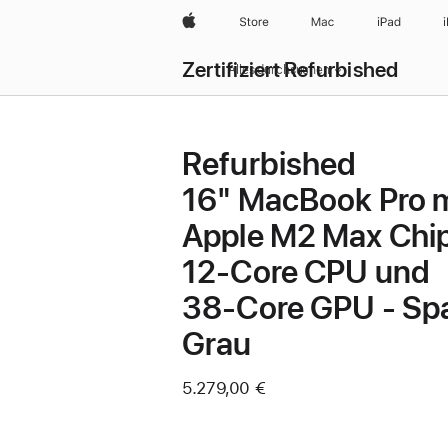
Apple
Store
Mac
iPad
Zertifiziert Refurbished
Alles durchsuchen
Refurbished
16" MacBook Pro m
Apple M2 Max Chip
12‑Core CPU und
38‑Core GPU - Sp
Grau
5.279,00 €