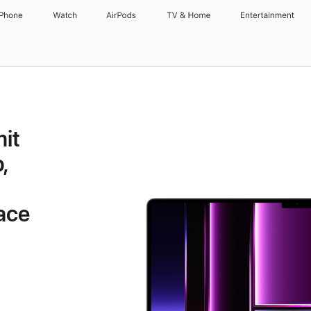
iPhone
Watch
AirPods
TV & Home
Entertainment
it
,
ace