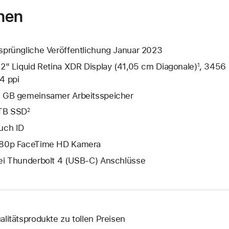
nen
sprüngliche Veröffentlichung Januar 2023
,2" Liquid Retina XDR Display (41,05 cm Diagonale)
, 3456 
1
4 ppi
 GB gemeinsamer Arbeitsspeicher
TB SSD
2
uch ID
80p FaceTime HD Kamera
ei Thunderbolt 4 (USB‑C) Anschlüsse
alitätsprodukte zu tollen Preisen