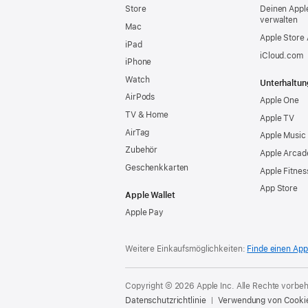
Store
Deinen Appl
verwalten
Mac
Apple Store
iPad
iCloud.com
iPhone
Watch
Unterhaltun
AirPods
Apple One
TV & Home
Apple TV
AirTag
Apple Music
Zubehör
Apple Arcad
Geschenkkarten
Apple Fitnes
App Store
Apple Wallet
Apple Pay
Weitere Einkaufsmöglichkeiten:
Finde einen App
Copyright © 2026 Apple Inc. Alle Rechte vorbeh
Datenschutzrichtlinie
Verwendung von Cooki