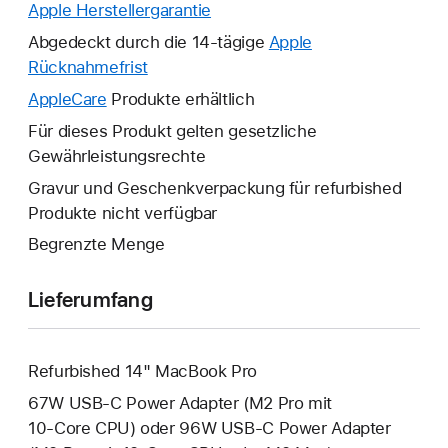
Apple Herstellergarantie
Ein
neues
Abgedeckt durch die 14-tägige
Apple
Fenster
Rücknahmefrist
Ein
wird
neues
AppleCare
Ein
Produkte erhältlich
geöffnet.
Fenster
neues
Für dieses Produkt gelten gesetzliche
wird
Fenster
Gewährleistungsrechte
geöffnet.
wird
Gravur und Geschenkverpackung für refurbished
geöffnet.
Produkte nicht verfügbar
Begrenzte Menge
Lieferumfang
Refurbished 14" MacBook Pro
67W USB‑C Power Adapter (M2 Pro mit
10‑Core CPU) oder 96W USB‑C Power Adapter