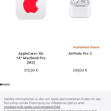
Kostenlose Gravur
AppleCare+ für
AirPods Pro 3
14" MacBook Pro
(M2)
249,00 €
315,00 €
Footer
Fußnoten
Weitere Informationen zu den von Apple übernommenen Kosten für das
Recycling und die Entsorgung von Altbatterien gibt es unter
regulatoryinfo.apple.com/regulation1542
(öffnet
1. Die Displays des 14" und 16" MacBook Pro haben oben gerundete
ein