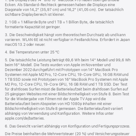
Ecken. Als Standard-Rechteck gemessen haben die Displays eine
neues
Diagonale von 14,2" (35,97 cm) und 16,2" (41,05 cm). Der tatsächlich
Fenster)
sichtbare Displaybereich ist kleiner.
2. 1 GB = 1 Milliarde Byte und 1 TB = 1 Billion Byte, die tatsächlich
formatierte Kapazität ist geringer.
3. Die Geschwindigkeit hängt vom theoretischen Durchsatz ab und kann
variieren. WLAN 6E ist nicht verfügbar in Festlandchina. Erfordert in Japan
macOS 13.2 oder neuer.
4. Bei Temperaturen unter 25 °C
5. Die tatsächliche Leistung beträgt 69,6 Wh beim 14" Modell und 99,6 Wh
beim 16" Modell. Die Tests wurden von Apple im November und
Dezember 2022 durchgeführt mit Prototypen von 14" MacBook Pro
Systemen mit Apple M2 Pro, 12‑Core CPU, 19‑Core GPU, 16 GB RAM und
1 TB SSD sowie mit Prototypen von 16" MacBook Pro Systemen mit Apple
M2 Pro, 12‑Core CPU, 19‑Core GPU, 16 GB RAM und 1 TB SSD. Der Test
für drahtloses Surfen misst die Batterielaufzeit beim drahtlosen Surfen auf
25 gängigen Websites mit einer Bildschirmhelligkeit von Stufe 8. Beim Test
für die Wiedergabe von Filmen mit der Apple TV App wird die
Batterielaufzeit beim Abspielen von HD 1080p Inhalten mit einer
Bildschirmhelligkeit von Stufe 8 gemessen. Die Batterielaufzeit variiert
abhängig von Verwendung und Konfiguration. Weitere Infos unter
apple.com/de/batteries.
6. Das Gewicht variiert abhängig von Konfiguration und Fertigungsprozess.
Die Preise beinhalten die Mehrwertsteuer (20 %) und Versicherungssteuer