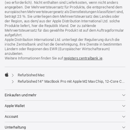
(wo erforderlich). Nicht enthalten sind Lieferkosten, wenn nicht anders
angegeben. Der Mehrwertsteuersatz für Produkte, die entsprechend dem
europäischen Mehrwertsteuergesetz als Dienstleistungen klassifiziert sind,
beträgt 23 %. Sie unterliegen dem Mehrwertsteuersatz des Landes oder
der Region, aus dem/ aus der Apple Distribution International Ltd. solche
Produkte liefert, hier die Republik Irland. Der zu zahlende
Mehrwertsteuersatz für das gewählte Produkt ist auf dem Auftragsformular
aufgeführt.
Apple Distribution International Ltd. unterliegt der Regulierung durch die
irische Zentralbank und hat die Genehmigung, ihre Dienste in bestimmten
Ländern oder Regionen des EWR (Europäischer Wirtschaftsraum)
anzubieten.
Weitere Informationen finden Sie auf
registers.centralbank.ie
(Öffnet
.
ein
neues
Fenster)
Refurbished Mac
Apple
Refurbished 14" MacBook Pro mit Apple M2 Max Chip, 12‑Core CPU und 38‑Core GPU – Space Grau
Einkaufen und mehr
Apple Wallet
Account
Unterhaltung