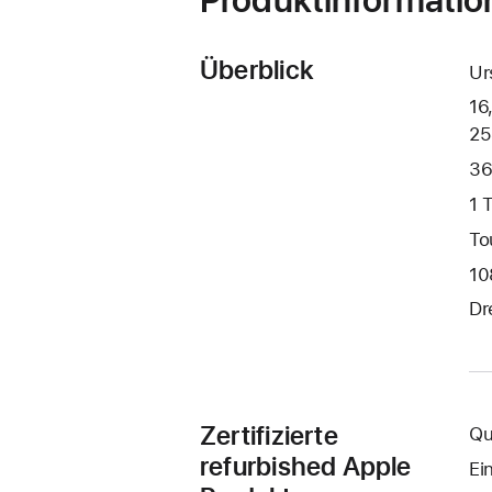
Überblick
Ur
16
25
36
1 
To
10
Dr
Zertifizierte
Qu
refurbished Apple
Ei