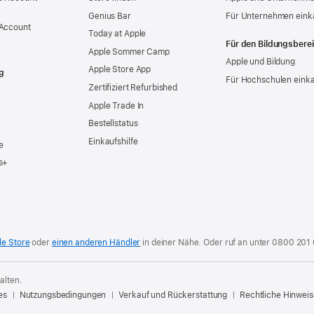
Genius Bar
Für Unternehmen eink
 Account
Today at Apple
Für den Bildungsbere
Apple Sommer Camp
Apple und Bildung
Apple Store App
g
Für Hochschulen eink
Zertifiziert Refurbished
Apple Trade In
Bestellstatus
Einkaufshilfe
e
s+
le Store
oder
einen anderen Händler
in deiner Nähe. Oder
ruf an unter
0800 201
alten.
es
Nutzungsbedingungen
Verkauf und Rückerstattung
Rechtliche Hinweis