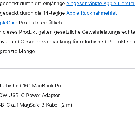
gedeckt durch die einjährige
eingeschränkte Apple Herstell
gedeckt durch die 14-tägige
Apple Rücknahmefrist
Ein
neues
pleCare
Ein
Produkte erhältlich
Fenster
neues
r dieses Produkt gelten gesetzliche Gewährleistungsrecht
wird
Fenster
avur und Geschenkverpackung für refurbished Produkte ni
geöffne
wird
grenzte Menge
geöffnet.
furbished 16" MacBook Pro
0W USB‑C Power Adapter
B‑C auf MagSafe 3 Kabel (2 m)