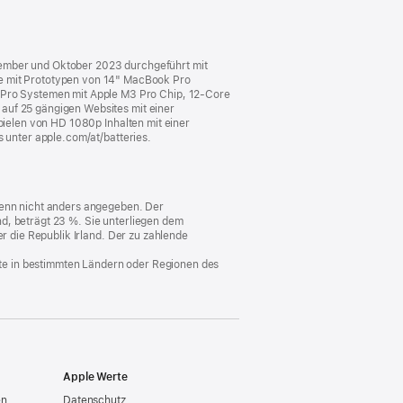
Fenster)
tember und Oktober 2023 durchgeführt mit
 mit Prototypen von 14" MacBook Pro
Pro Systemen mit Apple M3 Pro Chip, 12‑Core
auf 25 gängigen Websites mit einer
spielen von HD 1080p Inhalten mit einer
s unter apple.com/at/batteries.
 wenn nicht anders angegeben. Der
d, beträgt 23 %. Sie unterliegen dem
er die Republik Irland. Der zu zahlende
nste in bestimmten Ländern oder Regionen des
Apple Werte
en
Datenschutz