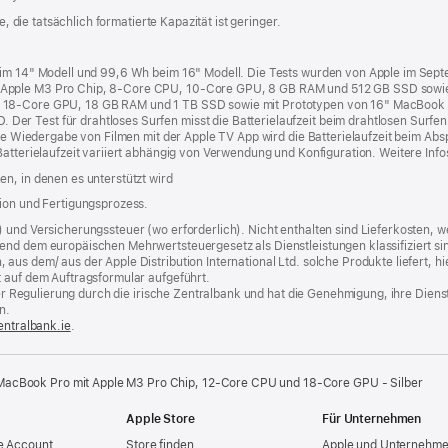
e, die tatsächlich formatierte Kapazität ist geringer.
beim 14" Modell und 99,6 Wh beim 16" Modell. Die Tests wurden von Apple im Sep
 Apple M3 Pro Chip, 8‑Core CPU, 10‑Core GPU, 8 GB RAM und 512 GB SSD sowie
 18‑Core GPU, 18 GB RAM und 1 TB SSD sowie mit Prototypen von 16" MacBook 
r Test für drahtloses Surfen misst die Batterielaufzeit beim drahtlosen Surfen 
die Wiedergabe von Filmen mit der Apple TV App wird die Batterielaufzeit beim Ab
Batterielaufzeit variiert abhängig von Verwendung und Konfiguration. Weitere Info
n, in denen es unterstützt wird
tion und Fertigungsprozess.
) und Versicherungssteuer (wo erforderlich). Nicht enthalten sind Lieferkosten,
end dem europäischen Mehrwertsteuergesetz als Dienstleistungen klassifiziert sin
us dem/ aus der Apple Distribution International Ltd. solche Produkte liefert, hi
t auf dem Auftragsformular aufgeführt.
t der Regulierung durch die irische Zentralbank und hat die Genehmigung, ihre Die
n.
entralbank.ie
(Öffnet
.
ein
neues
Fenster)
MacBook Pro mit Apple M3 Pro Chip, 12‑Core CPU und 18‑Core GPU - Silber
Apple Store
Für Unternehmen
e Account
Store finden
Apple und Unternehm