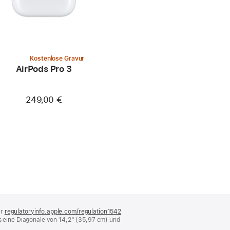
Kostenlose Gravur
AirPods Pro 3
249,00 €
er
regulatoryinfo.apple.com/regulation1542
(öffnet
 eine Diagonale von 14,2" (35,97 cm) und
ein
neues