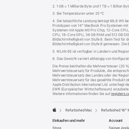
2. 1 GB = 1 Milliarde Byte und 1 TB = 1 Billion Byt
3. Bei Temperaturen unter 25 °C
4. Die tatsächliche Leistung beträgt 69,6 Wh 
Prototypen von 14" MacBook Pro Systemen mit
Systemen mit Apple M3 Pro Chip, 12‑Core CPU,
CPU, 18‑Core GPU, 36 GB RAM und 512 GB SSD. De
Bildschirmhelligkeit von Stufe 8. Beim Test für 
Bildschirmhelligkeit von Stufe 8 gemessen. Die 
5. WLAN 6E ist verfügbar in Ländern und Regione
6. Das Gewicht variiert abhängig von Konfigura
Die Preise beinhalten die Mehrwertsteuer (20 %
Mehrwertsteuersatz für Produkte, die entsprech
Mehrwertsteuersatz des Landes oder der Region, a
Mehrwertsteuersatz für das gewählte Produkt is
Apple Distribution International Ltd. unterlieg
EWR (Europäischer Wirtschaftsraum) anzubiete
Weitere Informationen finden Sie auf
registers.c
Refurbished Mac
Refurbished 16" 
Apple
Einkaufen und mehr
Account
Store
Deinen Appl