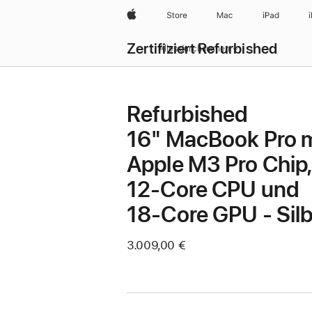
Apple
Store
Mac
iPad
Zertifiziert Refurbished
Alles durchsuchen
Refurbished
16" MacBook Pro m
Apple M3 Pro Chip,
12‑Core CPU und
18‑Core GPU - Sil
3.009,00 €