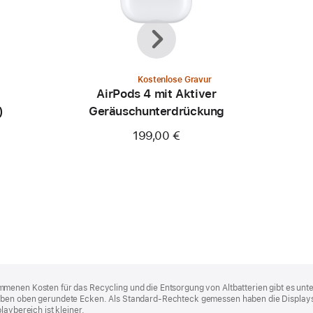
Zurück
Weiter
Kostenlose Gravur
AirPods 4 mit Aktiver
)
Geräusch­unter­drückung
199,00 €
menen Kosten für das Recycling und die Entsorgung von Altbatterien gibt es unt
aben oben gerundete Ecken. Als Standard-Rechteck gemessen haben die Displays
laybereich ist kleiner.