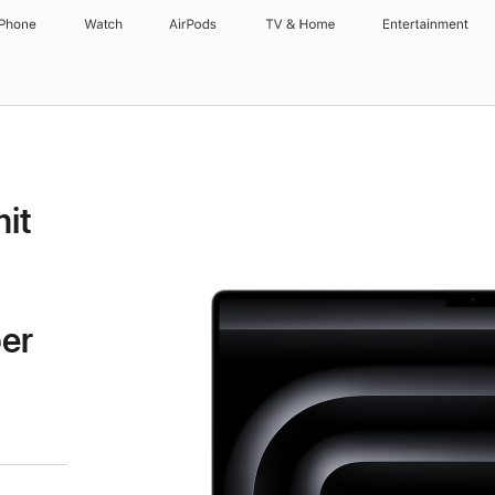
iPhone
Watch
AirPods
TV & Home
Entertainment
it
ber