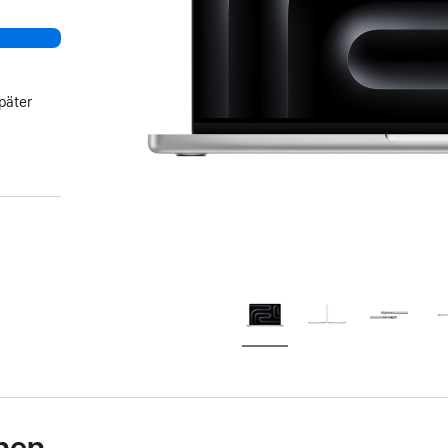
päter
nen