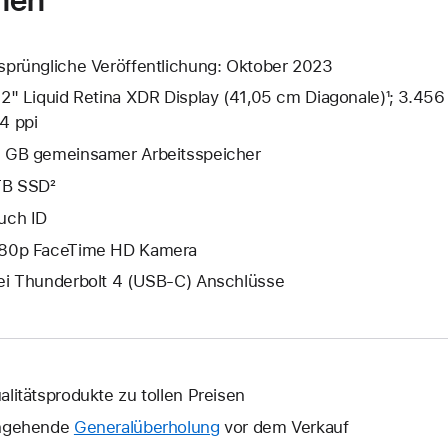
sprüngliche Veröffentlichung: Oktober 2023
,2" Liquid Retina XDR Display (41,05 cm Diagonale)¹; 3.456
4 ppi
 GB gemeinsamer Arbeits­speicher
TB SSD²
uch ID
80p FaceTime HD Kamera
ei Thunderbolt 4 (USB‑C) Anschlüsse
alitätsprodukte zu tollen Preisen
ngehende
Generalüberholung
vor dem Verkauf