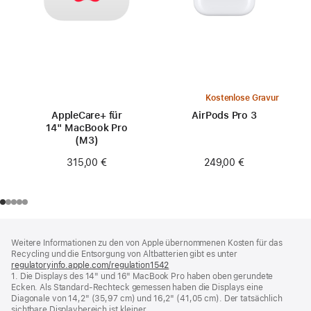
Kostenlose Gravur
AppleCare+ für
AirPods Pro 3
14" MacBook Pro
(M3)
249,00 €
315,00 €
Footer
Fußnoten
Weitere Informationen zu den von Apple übernommenen Kosten für das
Recycling und die Entsorgung von Altbatterien gibt es unter
regulatoryinfo.apple.com/regulation1542
(öffnet
1. Die Displays des 14" und 16" MacBook Pro haben oben gerundete
ein
Ecken. Als Standard-Rechteck gemessen haben die Displays eine
neues
Diagonale von 14,2" (35,97 cm) und 16,2" (41,05 cm). Der tatsächlich
Fenster)
sichtbare Displaybereich ist kleiner.