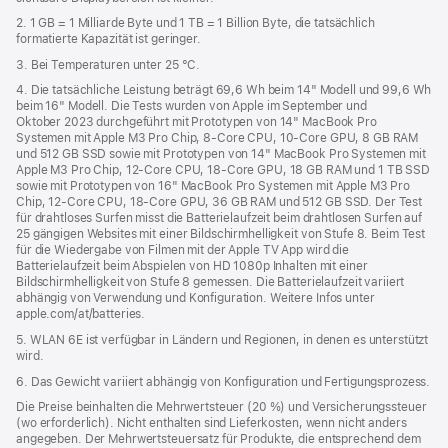
2. 1 GB = 1 Milliarde Byte und 1 TB = 1 Billion Byte, die tatsächlich
formatierte Kapazität ist geringer.
3. Bei Temperaturen unter 25 °C.
4. Die tatsächliche Leistung beträgt 69,6 Wh beim 14" Modell und 99,6 Wh
beim 16" Modell. Die Tests wurden von Apple im September und
Oktober 2023 durchgeführt mit Prototypen von 14" MacBook Pro
Systemen mit Apple M3 Pro Chip, 8‑Core CPU, 10‑Core GPU, 8 GB RAM
und 512 GB SSD sowie mit Prototypen von 14" MacBook Pro Systemen mit
Apple M3 Pro Chip, 12‑Core CPU, 18‑Core GPU, 18 GB RAM und 1 TB SSD
sowie mit Prototypen von 16" MacBook Pro Systemen mit Apple M3 Pro
Chip, 12‑Core CPU, 18‑Core GPU, 36 GB RAM und 512 GB SSD. Der Test
für drahtloses Surfen misst die Batterielaufzeit beim drahtlosen Surfen auf
25 gängigen Websites mit einer Bildschirmhelligkeit von Stufe 8. Beim Test
für die Wiedergabe von Filmen mit der Apple TV App wird die
Batterielaufzeit beim Abspielen von HD 1080p Inhalten mit einer
Bildschirmhelligkeit von Stufe 8 gemessen. Die Batterielaufzeit variiert
abhängig von Verwendung und Konfiguration. Weitere Infos unter
apple.com/at/batteries.
5. WLAN 6E ist verfügbar in Ländern und Regionen, in denen es unterstützt
wird.
6. Das Gewicht variiert abhängig von Konfiguration und Fertigungsprozess.
Die Preise beinhalten die Mehrwertsteuer (20 %) und Versicherungssteuer
(wo erforderlich). Nicht enthalten sind Lieferkosten, wenn nicht anders
angegeben. Der Mehrwertsteuersatz für Produkte, die entsprechend dem