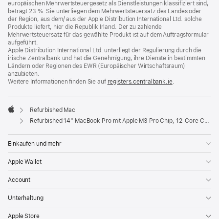
europäischen Mehrwertsteuergesetz als Dienstleistungen klassifiziert sind,
beträgt 23 %. Sie unterliegen dem Mehrwertsteuersatz des Landes oder
der Region, aus dem/ aus der Apple Distribution International Ltd. solche
Produkte liefert, hier die Republik Irland. Der zu zahlende
Mehrwertsteuersatz für das gewählte Produkt ist auf dem Auftragsformular
aufgeführt.
Apple Distribution International Ltd. unterliegt der Regulierung durch die
irische Zentralbank und hat die Genehmigung, ihre Dienste in bestimmten
Ländern oder Regionen des EWR (Europäischer Wirtschaftsraum)
anzubieten.
Weitere Informationen finden Sie auf
registers.centralbank.ie
(Öffnet
.
ein
neues
Fenster)
Refurbished Mac
Apple
Refurbished 14" MacBook Pro mit Apple M3 Pro Chip, 12‑Core CPU und 18‑Core GPU - Space Schwarz
Einkaufen und mehr
Apple Wallet
Account
Unterhaltung
Apple Store