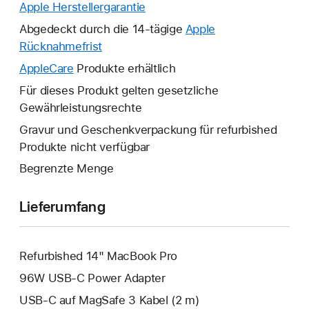
Apple Herstellergarantie
Ein
neues
Abgedeckt durch die 14-tägige
Apple
Fenster
Rücknahmefrist
Ein
wird
neues
AppleCare
Ein
Produkte erhältlich
geöffnet.
Fenster
neues
Für dieses Produkt gelten gesetzliche
wird
Fenster
Gewährleistungsrechte
geöffnet.
wird
Gravur und Geschenkverpackung für refurbished
geöffnet.
Produkte nicht verfügbar
Begrenzte Menge
Lieferumfang
Refurbished 14" MacBook Pro
96W USB‑C Power Adapter
USB‑C auf MagSafe 3 Kabel (2 m)