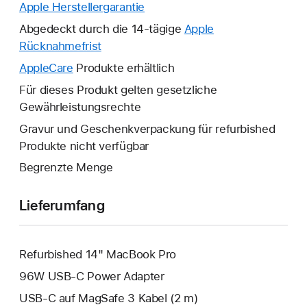
Apple Herstellergarantie
Ein
neues
Abgedeckt durch die 14-tägige
Apple
Fenster
Rücknahmefrist
Ein
wird
neues
AppleCare
Ein
Produkte erhältlich
geöffnet.
Fenster
neues
Für dieses Produkt gelten gesetzliche
wird
Fenster
Gewährleistungsrechte
geöffnet.
wird
Gravur und Geschenkverpackung für refurbished
geöffnet.
Produkte nicht verfügbar
Begrenzte Menge
Lieferumfang
Refurbished 14" MacBook Pro
96W USB‑C Power Adapter
USB‑C auf MagSafe 3 Kabel (2 m)