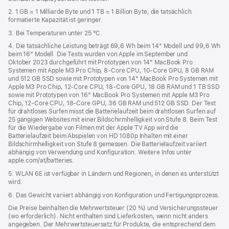
2. 1 GB = 1 Milliarde Byte und 1 TB = 1 Billion Byte, die tatsächlich
formatierte Kapazität ist geringer.
3. Bei Temperaturen unter 25 °C.
4. Die tatsächliche Leistung beträgt 69,6 Wh beim 14" Modell und 99,6 Wh
beim 16" Modell. Die Tests wurden von Apple im September und
Oktober 2023 durchgeführt mit Prototypen von 14" MacBook Pro
Systemen mit Apple M3 Pro Chip, 8‑Core CPU, 10‑Core GPU, 8 GB RAM
und 512 GB SSD sowie mit Prototypen von 14" MacBook Pro Systemen mit
Apple M3 Pro Chip, 12‑Core CPU, 18‑Core GPU, 18 GB RAM und 1 TB SSD
sowie mit Prototypen von 16" MacBook Pro Systemen mit Apple M3 Pro
Chip, 12‑Core CPU, 18‑Core GPU, 36 GB RAM und 512 GB SSD. Der Test
für drahtloses Surfen misst die Batterielaufzeit beim drahtlosen Surfen auf
25 gängigen Websites mit einer Bildschirmhelligkeit von Stufe 8. Beim Test
für die Wiedergabe von Filmen mit der Apple TV App wird die
Batterielaufzeit beim Abspielen von HD 1080p Inhalten mit einer
Bildschirmhelligkeit von Stufe 8 gemessen. Die Batterielaufzeit variiert
abhängig von Verwendung und Konfiguration. Weitere Infos unter
apple.com/at/batteries.
5. WLAN 6E ist verfügbar in Ländern und Regionen, in denen es unterstützt
wird.
6. Das Gewicht variiert abhängig von Konfiguration und Fertigungsprozess.
Die Preise beinhalten die Mehrwertsteuer (20 %) und Versicherungssteuer
(wo erforderlich). Nicht enthalten sind Lieferkosten, wenn nicht anders
angegeben. Der Mehrwertsteuersatz für Produkte, die entsprechend dem