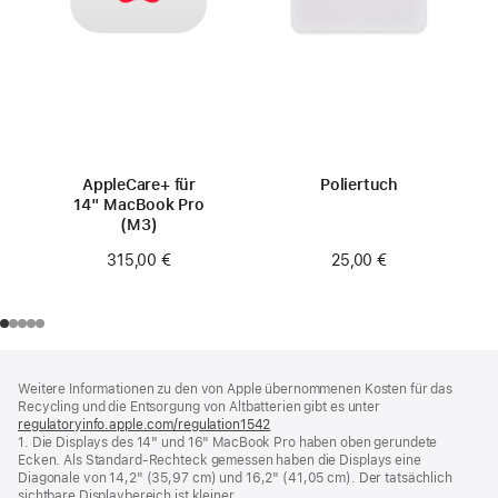
AppleCare+ für
Poliertuch
14" MacBook Pro
(M3)
25,00 €
315,00 €
Footer
Fußnoten
Weitere Informationen zu den von Apple übernommenen Kosten für das
Recycling und die Entsorgung von Altbatterien gibt es unter
regulatoryinfo.apple.com/regulation1542
(öffnet
1. Die Displays des 14" und 16" MacBook Pro haben oben gerundete
ein
Ecken. Als Standard-Rechteck gemessen haben die Displays eine
neues
Diagonale von 14,2" (35,97 cm) und 16,2" (41,05 cm). Der tatsächlich
Fenster)
sichtbare Displaybereich ist kleiner.