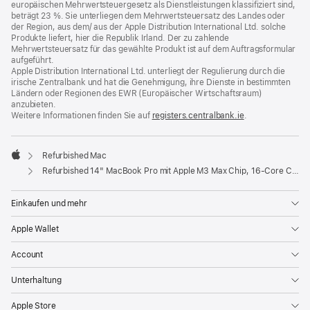
europäischen Mehrwertsteuergesetz als Dienstleistungen klassifiziert sind,
beträgt 23 %. Sie unterliegen dem Mehrwertsteuersatz des Landes oder
der Region, aus dem/ aus der Apple Distribution International Ltd. solche
Produkte liefert, hier die Republik Irland. Der zu zahlende
Mehrwertsteuersatz für das gewählte Produkt ist auf dem Auftragsformular
aufgeführt.
Apple Distribution International Ltd. unterliegt der Regulierung durch die
irische Zentralbank und hat die Genehmigung, ihre Dienste in bestimmten
Ländern oder Regionen des EWR (Europäischer Wirtschaftsraum)
anzubieten.
Weitere Informationen finden Sie auf
registers.centralbank.ie
(Öffnet
.
ein
neues
Fenster)
Refurbished Mac
Apple
Refurbished 14" MacBook Pro mit Apple M3 Max Chip, 16‑Core CPU und 40‑Core GPU - Space Schwarz
Einkaufen und mehr
Apple Wallet
Account
Unterhaltung
Apple Store